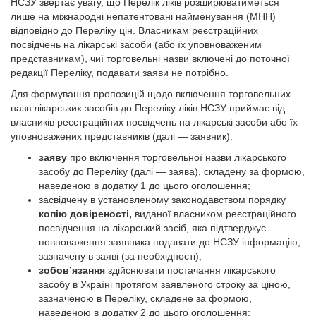
НСЗУ звертає увагу, що Перелік ліків розширюватиметься
лише на міжнародні непатентовані найменування (МНН)
відповідно до Переліку цін. Власникам реєстраційних
посвідчень на лікарські засоби (або їх уповноваженим
представникам), чиї торговельні назви включені до поточної
редакції Переліку, подавати заяви не потрібно.
Для формування пропозицій щодо включення торговельних
назв лікарських засобів до Переліку ліків НСЗУ приймає від
власників реєстраційних посвідчень на лікарські засоби або їх
уповноважених представників (далі — заявник):
заяву
про включення торговельної назви лікарського
засобу до Переліку (далі — заява), складену за формою,
наведеною в додатку 1 до цього оголошення;
засвідчену в установленому законодавством порядку
копію довіреності,
виданої власником реєстраційного
посвідчення на лікарський засіб, яка підтверджує
повноваження заявника подавати до НСЗУ інформацію,
зазначену в заяві (за необхідності);
зобов’язання
здійснювати постачання лікарського
засобу в Україні протягом заявленого строку за ціною,
зазначеною в Переліку, складене за формою,
наведеною в додатку 2 до цього оголошення;