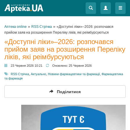
Меню
Меню
»
»
Аптека online
RSS Стрічка
«Доступні ліки»–2026: розпочався
прийом заяв на розширення Переліку ліків, які реімбурсуються
«Доступні ліки»–2026: розпочався
прийом заяв на розширення Переліку
ліків, які реімбурсуються
23 Червня 2026 10:21
Оновлено:
25 Червня 2026
RSS Стрічка
,
Актуально
,
Новини фармацевтики та фармації
,
Фармацевтика
та фармація
Поділитися