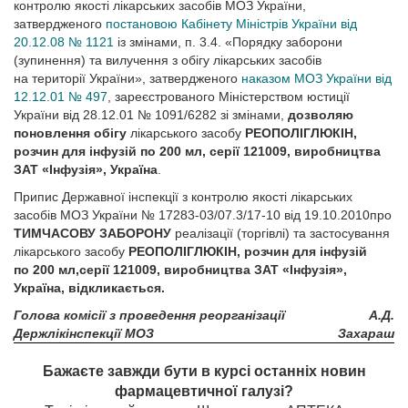
контролю якості лікарських засобів МОЗ України,
затвердженого
постановою Кабінету Міністрів України від
20.12.08 № 1121
із змінами, п. 3.4. «Порядку заборони
(зупинення) та вилучення з обігу лікарських засобів
на території України», затвердженого
наказом МОЗ України від
12.12.01 № 497
, зареєстрованого Міністерством юстиції
України від 28.12.01 № 1091/6282 зі змінами,
дозволяю
поновлення обігу
лікарського засобу
РЕОПОЛІГЛЮКІН,
розчин для інфузій по 200 мл, серії 121009, виробництва
ЗАТ «Інфузія», Україна
.
Припис Державної інспекції з контролю якості лікарських
засобів МОЗ України № 17283-03/07.3/17-10 від 19.10.2010про
ТИМЧАСОВУ ЗАБОРОНУ
реалізації (торгівлі) та застосування
лікарського засобу
РЕОПОЛІГЛЮКІН, розчин для інфузій
по 200 мл,серії 121009, виробництва ЗАТ «Інфузія»,
Україна, відкликається.
Голова комісії з проведення реорганізації
А.Д.
Держлікінспекції МОЗ
Захараш
Бажаєте завжди бути в курсі останніх новин
фармацевтичної галузі?