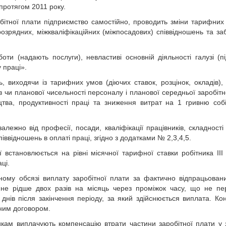
 протягом 2011 року.
обітної плати підприємство самостійно, проводить зміни тарифних 
розрядних, міжкваліфікаційних (міжпосадових) співвідношень та за
оти (надають послуги), невластиві основній діяльності галузі (під
 праці».
 виходячи із тарифних умов (діючих ставок, розцінок, окладів), 
в чи планової чисельності персоналу і планової середньої заробітн
цтва, продуктивності праці та зниження витрат на 1 гривню собі
лежно від професії, посади, кваліфікації працівників, складності
іввідношень в оплаті праці, згідно з додатками № 2,3,4,5.
ї встановлюється на рівні місячної тарифної ставки робітника ІІІ
ці.
вному обсязі виплату заробітної плати за фактично відпрацьован
 не рідше двох разів на місяць через проміжок часу, що не п
 днів після закінчення періоду, за який здійснюється виплата. Ко
вним договором.
икам виплачують компенсацію втрати частини заробітної плати у з