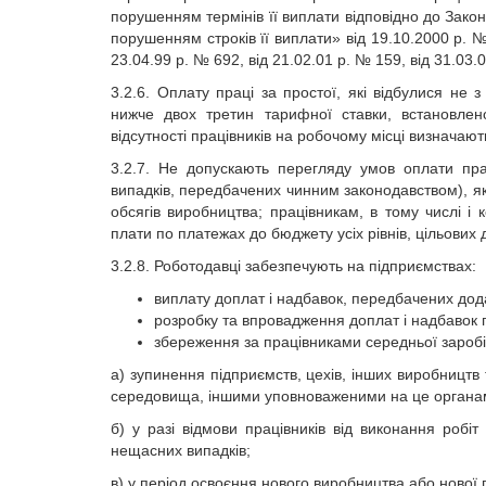
порушенням термінів її виплати відповідно до Зако
порушенням строків її виплати» від 19.10.2000 р. № 
23.04.99 р. № 692, від 21.02.01 р. № 159, від 31.03.
3.2.6. Оплату праці за простої, які відбулися не 
нижче двох третин тарифної ставки, встановлен
відсутності працівників на робочому місці визначаю
3.2.7. Не допускають перегляду умов оплати пра
випадків, передбачених чинним законодавством), я
обсягів виробництва; працівникам, в тому числі і 
плати по платежах до бюджету усіх рівнів, цільових
3.2.8. Роботодавці забезпечують на підприємствах:
виплату доплат і надбавок, передбачених дода
розробку та впровадження доплат і надбавок п
збереження за працівниками середньої заробі
а) зупинення підприємств, цехів, інших виробництв
середовища, іншими уповноваженими на це органа
б) у разі відмови працівників від виконання робі
нещасних випадків;
в) у період освоєння нового виробництва або нової п