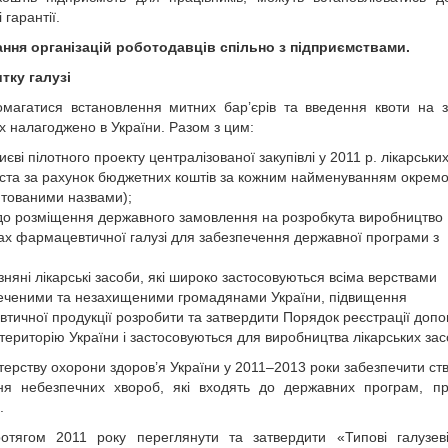
 гарантії.
ання організацій роботодавців спільно з підприємствами.
тку галузі
омагатися встановлення митних бар’єрів та введення квоти на з
 налагоджено в України. Разом з цим:
єві пілотного проекту централізованої закупівлі у 2011 р. лікарських
іста за рахунок бюджетних коштів за кожним найменуванням окремо
тованими назвами);
одо розміщення державного замовлення на розробкута виробництво
твах фармацевтичної галузі для забезпечення державної програми з
яні лікарські засоби, які широко застосовуються всіма верствами
печеними та незахищеними громадянами України, підвищення
тичної продукції розробити та затвердити Порядок реєстрації доп
 територію України і застосовуються для виробництва лікарських зас
стерству охорони здоров’я України у 2011–2013 роки забезпечити ст
ння небезпечних хвороб, які входять до державних програм, п
.
протягом 2011 року переглянути та затвердити «Типові галузе