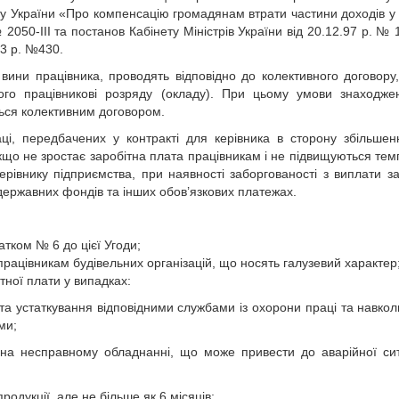
ну України «Про компенсацію громадянам втрати частини доходів у з
2050-III та постанов Кабінету Міністрів України від 20.12.97 р. № 1
03 р. №430.
з вини працівника, проводять відповідно до колективного договору
ого працівникові розряду (окладу). При цьому умови знаходж
ться колективним договором.
ці, передбачених у контракті для керівника в сторону збільшен
кщо не зростає заробітна плата працівникам і не підвищуються тем
керівнику підприємства, при наявності заборгованості з виплати за
 державних фондів та інших обов’язкових платежах.
тком № 6 до цієї Угоди;
рацівникам будівельних організацій, що носять галузевий характер
тної плати у випадках:
 та устаткування відповідними службами із охорони праці та навко
ми;
т на несправному обладнанні, що може привести до аварійної сит
родукції, але не більше як 6 місяців;