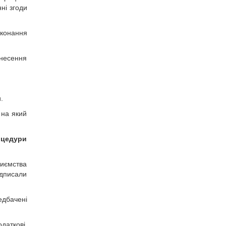
ні згоди
иконання
внесення
.
 на який
оцедури
риємства
ідписали
едбачені
даткові,