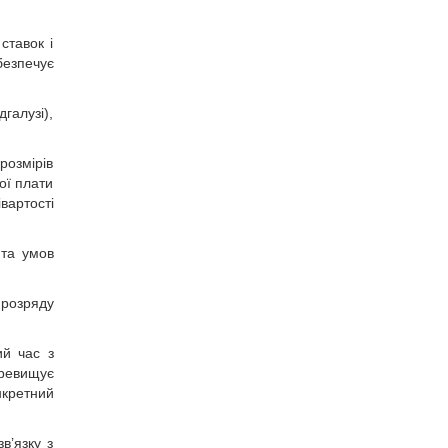
ставок і
безпечує
галузі),
розмірів
ої плати
вартості
 та умов
 розряду
ий час з
еревищує
нкретний
в’язку з