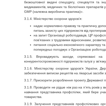
безкоштовної видачі спецодягу, спецвзуття та інш
медикаментів, медичних та біологічних препаратів у
GMP (належна виробнича практика)».
3.1.4. Міністерство охорони здоров’я:
надає нормативно-правову та практичну допомо
питань захисту цих підприємств від протиправн
на запит Організації роботодавців, ЦР профсп
пов’язаних з трудовими відносинами, розвитко
питання соціально-економічного характеру та р
попередньо погоджує з Організацією роботода
3.1.5. Впроваджують заходи, спрямовані на 
конкурентоспроможності підприємств галузі у зв’язк
3.1.6. Міністерству охорони здоров’я України, Д
забезпечення виписки рецептів на лікарські засоб
3.1.7. Прискорити розроблення проекту Державної 
3.1.8. Проводити не рідше ніж раз на п’ять років 
навчання представника профспілки, який бере учас
товариства.
3.1.9. Залучення представників профспілкових орг