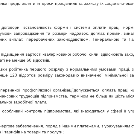
лки представляти інтереси працівників та захисту їх соціально-еко
ні договори, встановлюють форми і системи оплати праці, норм
, умови запровадження та розміри надбавок, доплат, премій, вина
ійних виплат, передбачених законодавством, Генеральною та Г
 підвищення вартості кваліфікованої робочої сили, здійснюють зах
ті не менше 60 відсотків.
тавки робітника першого розряду з нормальними умовами праці, 
ше 120 відсотків розміру законодавчо визначеної мінімальної за
ервинної профспілкової організаціїдопускається оплата праці н
ансових труднощів підприємства, терміном не більш як шість міся
альної заробітної плати.
 особливий контроль підприємства, які знаходяться у сфері її уп
шочергове забезпечення, поряд з іншими платежами, з урахуванням 
н і тарифів на товари та послуги;