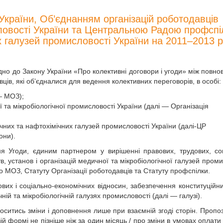
України, Об’єднанням організацій роботодавців
словості України та Центральною Радою профспі
их галузей промисловості України на 2011–2013 
ідно до Закону України «Про колективні договори і угоди» між повн
ців, які об’єдналися для ведення колективних переговорів, в особі:
— МОЗ);
 та мікробіологічної промисловості України (далі — Організація
чних та нафтохімічних галузей промисловості України (далі-ЦР
они).
ня Угоди, єдиним партнером у вирішенні правових, трудових, со
, установ і організацій медичної та мікробіологічної галузей проми
 МОЗ, Статуту Організації роботодавців та Статуту профспілки.
вих і соціально-економічних відносин, забезпечення конституційни
ній та мікробіологічній галузях промисловості (далі — галузі).
носитись зміни і доповнення лише при взаємній згоді сторін. Пропоз
й формі не пізніше ніж за один місяць / про зміни в умовах оплати