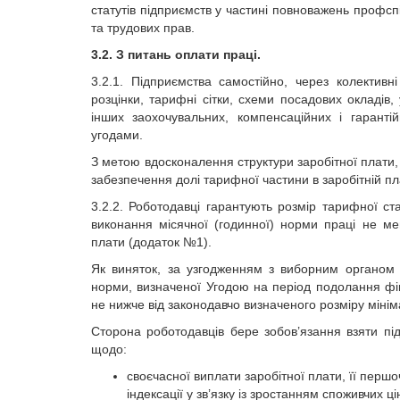
статутів підприємств у частині повноважень профспі
та трудових прав.
3.2. З питань оплати праці.
3.2.1. Підприємства самостійно, через колектив
розцінки, тарифні сітки, схеми посадових окладів
інших заохочувальних, компенсаційних і гарант
угодами.
З метою вдосконалення структури заробітної плати,
забезпечення долі тарифної частини в заробітній пла
3.2.2. Роботодавці гарантують розмір тарифної с
виконання місячної (годинної) норми праці не мен
плати (додаток №1).
Як виняток, за узгодженням з виборним органом п
норми, визначеної Угодою на період подолання фін
не нижче від законодавчо визначеного розміру мінім
Сторона роботодавців бере зобов’язання взяти під
щодо:
своєчасної виплати заробітної плати, її пер
індексації у зв’язку із зростанням споживчих ці