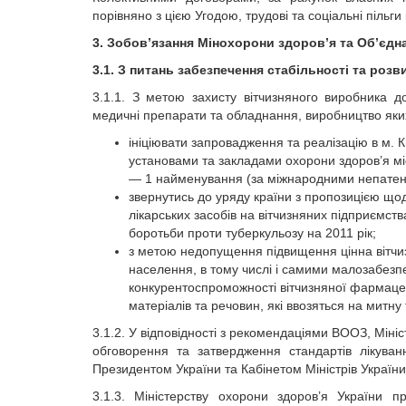
порівняно з цією Угодою, трудові та соціальні пільги і
3. Зобов’язання Мінохорони здоров’я та Об’єдн
3.1. З питань забезпечення стабільності та розви
3.1.1. З метою захисту вітчизняного виробника д
медичні препарати та обладнання, виробництво яких
ініціювати запровадження та реалізацію в м. Ки
установами та закладами охорони здоров’я м
— 1 найменування (за міжнародними непатен
звернутись до уряду країни з пропозицією щ
лікарських засобів на вітчизняних підприємс
боротьби проти туберкульозу на 2011 рік;
з метою недопущення підвищення цінна вітчизн
населення, в тому числі і самими малозабез
конкурентоспроможності вітчизняної фармацев
матеріалів та речовин, які ввозяться на митну
3.1.2. У відповідності з рекомендаціями ВООЗ, Міні
обговорення та затвердження стандартів лікува
Президентом України та Кабінетом Міністрів України
3.1.3. Міністерству охорони здоров’я України 