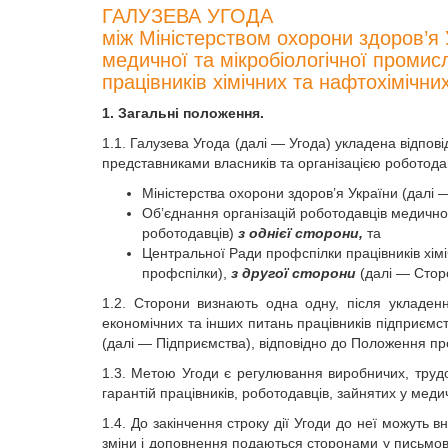
ГАЛУЗЕВА УГОДА
між Міністерством охорони здоров’я 
медичної та мікробіологічної проми
працівників хімічних та нафтохімічн
1. Загальні положення.
1.1. Галузева Угода (далі — Угода) укладена відпов
представниками власників та організацією роботодав
Міністерства охорони здоров’я України (далі 
Об’єднання організацій роботодавців медичної
роботодавців)
з однієї сторони,
та
Центральної Ради профспілки працівників хімі
профспілки),
з другої сторони
(далі — Стор
1.2. Сторони визнають одна одну, після укладен
економічних та інших питань працівників підприємств
(далі — Підприємства), відповідно до Положення про
1.3. Метою Угоди є регулювання виробничих, трудо
гарантій працівників, роботодавців, зайнятих у медич
1.4. До закінчення строку дії Угоди до неї можуть в
зміни і доповнення подаються сторонами у письмові