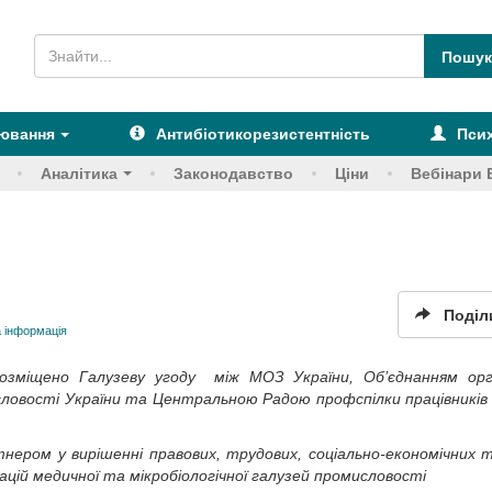
рювання
Антибіотикорезистентність
Псих
Аналітика
Законодавство
Ціни
Вебінари 
Поділ
 інформація
озміщено Галузеву угоду між МОЗ України, Об’єднанням орга
словості України та Центральною Радою профспілки працівників 
.
нером у вирішенні правових, трудових, соціально-економічних 
ацій медичної та мікробіологічної галузей промисловості