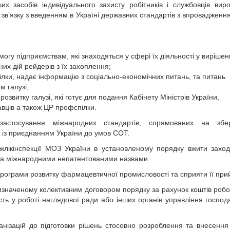
их засобів індивідуального захисту робітників і службовців вир
 зв’язку з введенням в Україні державних стандартів з впровадженн
гу підприємствам, які знаходяться у сфері їх діяльності у вирішен
их дій рейдерів з їх захоплення;
ілки, надає інформацію з соціально-економічних питань, та питань
м галузі;
озвитку галузі, які готує для подання Кабінету Міністрів України,
вців а також ЦР профспілки.
застосування міжнародних стандартів, спрямованих на збе
у із приєднанням України до умов СОТ.
ержлікінспекції МОЗ України в установленому порядку вжити захо
и за міжнародними непатентованими назвами.
програми розвитку фармацевтичної промисловості та сприяти її при
у визначеному колективним договором порядку за рахунок коштів роб
ть у роботі наглядової ради або інших органів управління господ
анізацій до підготовки рішень стосовно розроблення та внесення