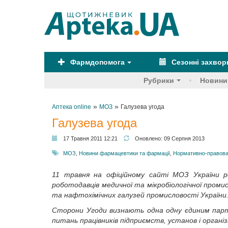
Фармдопомога
Сезонні захво
Рубрики
Новини
»
»
Аптека online
МОЗ
Галузева угода
Галузева угода
17 Травня 2011 12:21
Оновлено:
09 Серпня 2013
МОЗ
,
Новини фармацевтики та фармації
,
Нормативно-правова
11 травня на офіційному сайті МОЗ України р
роботодавців медичної та мікробіологічної проми
та нафтохімічних галузей промисловості України
Сторони
Угоди
визнають одна одну
єдиним парт
питань працівників підприємств, установ і організ