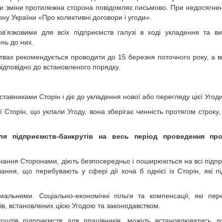
ести зміни протилежна сторона повідомляє письмово. При недосягнен
ону України «Про колективні договори і угоди».
ов’язковими для всіх підприємств галузі в ході укладення та в
нь до них.
ствах рекомендується проводити до 15 березня поточного року, а 
відповідно до встановленого порядку.
дставниками Сторін і діє до укладення нової або перегляду цієї Угоди
ії Сторін, що уклали Угоду, вона зберігає чинність протягом строку,
я підприємств-банкрутів на весь період проведення пр
конання Сторонами, діють безпосередньо і поширюються на всі підп
ання, що перебувають у сфері дії хоча б однієї із Сторін, які п
мальними. Соціально-економічні пільги та компенсації, які пер
ів, встановлених цією Угодою та законодавством.
штів підприємств для працівників, можуть встановлюватись до