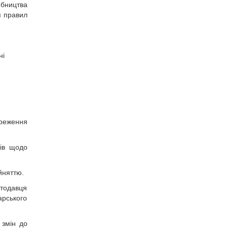
обництва
я правил
ні
реження
дів щодо
йняттю.
отодавця
арського
 змін до