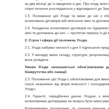
за два місяці/ до їх введення в дію. Про згоду вн
спірні питання розглядаються у відповідності до Зак
1.5. Положення цієї Угоди та зміни до неї є об
колективних договорів або внесення змін та доповне
1.6. Укладення колективних договорів на підприєм
змін та доповнень до них — протягом терміну їх дії 
2. Строк і сфера дії положень Угоди.
2.1. Угода набуває чинності з дня її підписання пре
2.2. У випадку зміни складу, структури, реорганізац
вона укладена.
Умови Угоди залишаються обов’язковими дл
банкрутства або санації
.
2.3. Положення цієї Угоди є обов’язковими для ви
галузі незалежно від форм власності і господарюв
Угоду».
2.4. Гарантії, передбачені даною Угодою, є міні
колективними договорами не можуть бути нижчі рівн
Колективними договорами, за рахунок власних ко