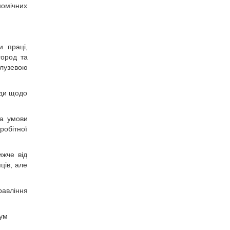
номічних
и праці,
город та
алузевою
оди щодо
за умови
робітної
ижче від
ців, але
равління
сум