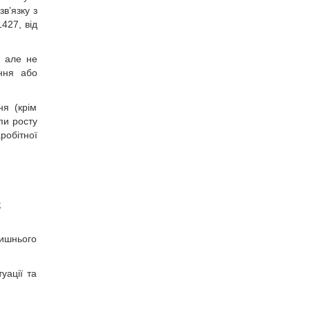
в’язку з
427, від
, але не
ення або
ня (крім
пи росту
робітної
;
лишнього
уації та