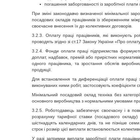
погашення заборгованості із заробітної плати
При зміні законодавчо визначеної мінімальної зар
посадових окладів працівників із збереженням між
своєчасне внесення їх до колективних договорів.
3.2.3. Оплату праці працівників, які виконують роб
проводять згідно зі ст.17 Закону України «Про оплату
3.2.4. Фонди оплати праці підприємства формують,
доплат, надбавок, премій або прирістних нормативі
одного працівника, та зростання обсягів виробни
продукції.
Для встановлення та диференціації оплати праці за
виконуваних ними робіт, застосовують коефіцієнти сп
Мінімальний посадовий оклад техніка без категорі
основного виробництва з нормальними умовами пра
3.2.5. Роботодавець забезпечує своєчасну і в по
розрахунку тарифної ставки (посадового окладу)
шістнадцять календарних днів, та не пізніше семи
строк і розмір цієї виплати встановлюється колекти
У разі затримки виплати заробітної плати працівн