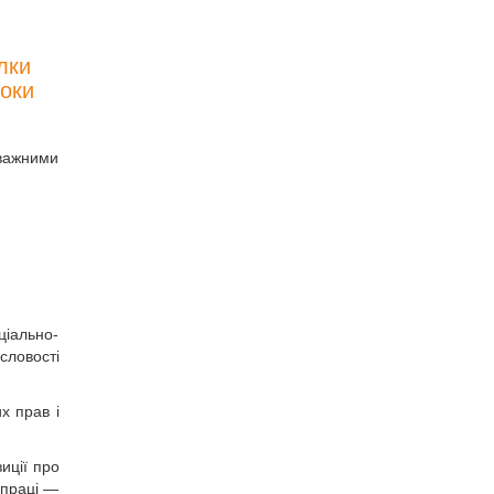
лки
роки
оважними
ціально-
словості
х прав і
иції про
 праці —