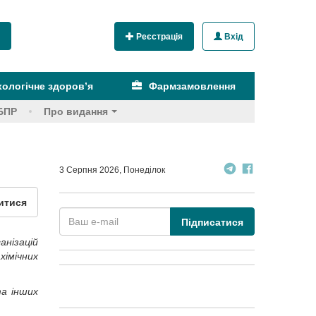
Реєстрація
Вхід
ологічне здоров’я
Фармзамовлення
БПР
Про видання
3 Серпня 2026, Понеділок
итися
Підписатися
нізацій
хімічних
та інших