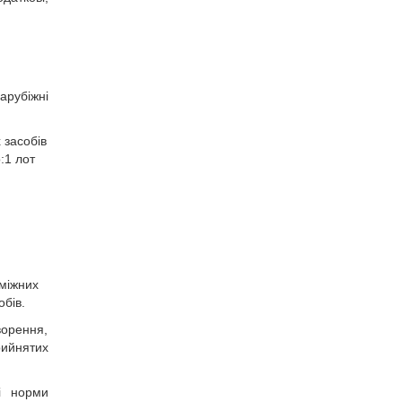
арубіжні
 засобів
:1 лот
оміжних
обів.
ворення,
рийнятих
ві норми