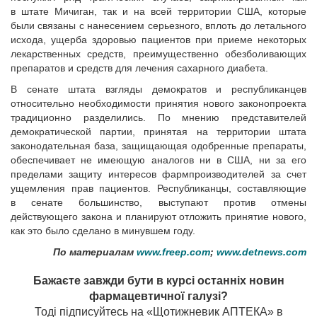
в штате Мичиган, так и на всей территории США, которые
были связаны с нанесением серьезного, вплоть до летального
исхода, ущерба здоровью пациентов при приеме некоторых
лекарственных средств, преимущественно обезболивающих
препаратов и средств для лечения сахарного диабета.
В сенате штата взгляды демократов и рес­публиканцев
относительно необходимости принятия нового законопроекта
традиционно разделились. По мнению представителей
демократической партии, принятая на территории штата
законодательная база, защищающая одобренные препараты,
обеспечивает не имеющую аналогов ни в США, ни за его
пределами защиту интересов фармпроизводителей за счет
ущемления прав пациентов. Республиканцы, составляющие
в сенате большинство, выступают против отмены
действующего закона и планируют отложить принятие нового,
как это было сделано в минувшем году.
По материалам
www.freep.com
;
www.detnews.com
Бажаєте завжди бути в курсі останніх новин
фармацевтичної галузі?
Тоді підписуйтесь на «Щотижневик АПТЕКА» в