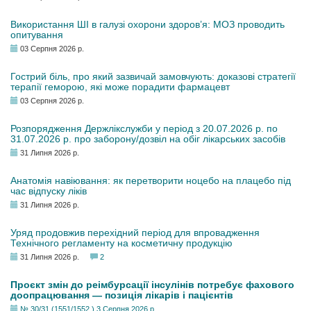
Використання ШІ в галузі охорони здоров’я: МОЗ проводить
опитування
03 Серпня 2026 р.
Гострий біль, про який зазвичай замовчують: доказові стратегії
терапії геморою, які може порадити фармацевт
03 Серпня 2026 р.
Розпорядження Держлікслужби у період з 20.07.2026 р. по
31.07.2026 р. про заборону/дозвіл на обіг лікарських засобів
31 Липня 2026 р.
Анатомія навіювання: як перетворити ноцебо на плацебо під
час відпуску ліків
31 Липня 2026 р.
Уряд продовжив перехідний період для впровадження
Технічного регламенту на косметичну продукцію
31 Липня 2026 р.
2
Проєкт змін до реімбурсації інсулінів потребує фахового
доопрацювання — позиція лікарів і пацієнтів
№ 30/31 (1551/1552 ) 3 Серпня 2026 р.