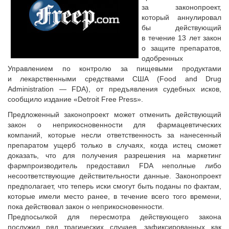
за законопроект,
который аннулировал
бы действующий
в течение 13 лет закон
о защите препаратов,
одобренных
Управлением по контролю за пищевыми продуктами
и лекарственными средствами США (Food and Drug
Administration — FDA), от предъявления судебных исков,
сообщило издание «Detroit Free Press».
Предложенный законопроект может отменить действующий
закон о неприкосновенности для фармацевтических
компаний, которые несли ответственность за нанесенный
препаратом ущерб только в случаях, когда истец сможет
доказать, что для получения разрешения на маркетинг
фармпроизводитель предоставил FDA неполные либо
несоответствующие действительности данные. Законопроект
предполагает, что теперь иски смогут быть поданы по фактам,
которые имели место ранее, в течение всего того времени,
пока действовал закон о неприкосновенности.
Предпосылкой для пересмотра действующего закона
послужил ряд трагических случаев, зафиксированных как