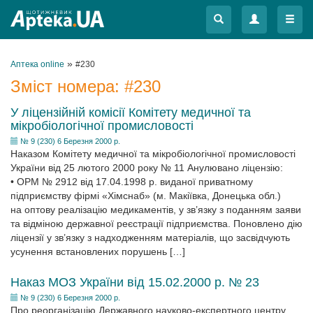
Меню
Меню
»
Аптека online
#230
Зміст номера:
#230
У ліцензійній комісії Комітету медичної та
мікробіологічної промисловості
№ 9 (230) 6 Березня 2000 р.
Наказом Комітету медичної та мікробіологічної промисловості
України від 25 лютого 2000 року № 11 Анулювано ліцензію:
• ОРМ № 2912 від 17.04.1998 р. виданої приватному
підприємству фірмі «Хімснаб» (м. Макіївка, Донецька обл.)
на оптову реалізацію медикаментів, у зв’язку з поданням заяви
та відміною державної реєстрації підприємства. Поновлено дію
ліцензії у зв’язку з надходженням матеріалів, що засвідчують
усунення встановлених порушень […]
Наказ МОЗ України від 15.02.2000 р. № 23
№ 9 (230) 6 Березня 2000 р.
Про реорганізацію Державного науково-експертного центру