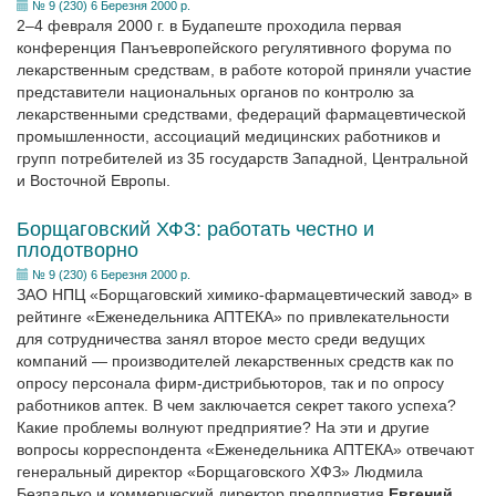
№ 9 (230) 6 Березня 2000 р.
2–4 февраля 2000 г. в Будапеште проходила первая
конференция Панъевропейского регулятивного форума по
лекарственным средствам, в работе которой приняли участие
представители национальных органов по контролю за
лекарственными средствами, федераций фармацевтической
промышленности, ассоциаций медицинских работников и
групп потребителей из 35 государств Западной, Центральной
и Восточной Европы.
Борщаговский ХФЗ: работать честно и
плодотворно
№ 9 (230) 6 Березня 2000 р.
ЗАО НПЦ «Борщаговский химико-фармацевтический завод» в
рейтинге «Еженедельника АПТЕКА» по привлекательности
для сотрудничества занял второе место среди ведущих
компаний — производителей лекарственных средств как по
опросу персонала фирм-дистрибьюторов, так и по опросу
работников аптек. В чем заключается секрет такого успеха?
Какие проблемы волнуют предприятие? На эти и другие
вопросы корреспондента «Еженедельника АПТЕКА» отвечают
генеральный директор «Борщаговского ХФЗ» Людмила
Безпалько и коммерческий директор предприятия
Евгений