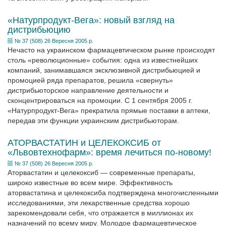
«Натурпродукт-Вега»: новый взгляд на
дистрибьюцию
№ 37 (508) 26 Вересня 2005 р.
Нечасто на украинском фармацевтическом рынке происходят
столь «революционные» события: одна из известнейших
компаний, занимавшаяся эксклюзивной дистрибьюцией и
промоцией ряда препаратов, решила «свернуть»
дистрибьюторское направление деятельности и
сконцентрироваться на промоции. С 1 сентября 2005 г.
«Натурпродукт-Вега» прекратила прямые поставки в аптеки,
передав эти функции украинским дистрибьюторам.
АТОРВАСТАТИН и ЦЕЛЕКОКСИБ от
«Львовтехнофарм»: время лечиться по-новому!
№ 37 (508) 26 Вересня 2005 р.
Аторвастатин и целекоксиб — современные препараты,
широко известные во всем мире. Эффективность
аторвастатина и целекоксиба подтверждена многочисленными
исследованиями, эти лекарственные средства хорошо
зарекомендовали себя, что отражается в миллионах их
назначений по всему миру. Молодое фармацевтическое