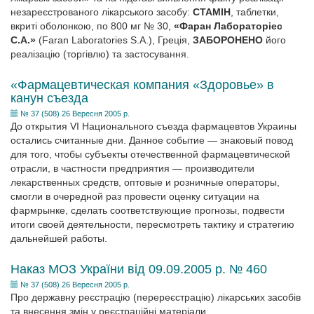
незареєстрованого лікарського засобу:
СТАМІН
, таблетки,
вкриті оболонкою, по 800 мг № 30,
«Фаран Лабораторіес
С.А.»
(Faran Laboratories S.A.), Греція,
ЗАБОРОНЕНО
його
реалізацію (торгівлю) та застосування.
«Фармацевтическая компания «Здоровье» в
канун съезда
№ 37 (508) 26 Вересня 2005 р.
До открытия VI Национального съезда фармацевтов Украины
остались считанные дни. Данное событие — знаковый повод
для того, чтобы субъекты отечественной фармацевтической
отрасли, в частности предприятия — производители
лекарственных средств, оптовые и розничные операторы,
смогли в очередной раз провести оценку ситуации на
фармрынке, сделать соответствующие прогнозы, подвести
итоги своей деятельности, пересмотреть тактику и стратегию
дальнейшей работы.
Наказ МОЗ України від 09.09.2005 р. № 460
№ 37 (508) 26 Вересня 2005 р.
Про державну реєстрацію (перереєстрацію) лікарських засобів
та внесення змін у реєстраційні матеріали