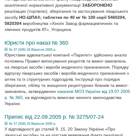
аналітичної нормативної документації
ЗАБОРОНЕНО
реалізацію (торгівлю), зберігання та застосування лікарського
засобу
НО-ШПА®, таблетки по 40 мг № 100 серії 5460204,
5820304
виробництва «Хіноїн Завод фармацевтичних та
хімічних продуктів АТ», Угорщина.
Юристи про наказ № 360
№ 37 (508) 26 Вересня 2005 р.
Юристами адвокатської компанії «Паритет» здійснено аналіз
положень Правил виписування рецептів та вимог-замовлень
на лікарські засоби і вироби медичного призначення, Порядку
відпуску лікарських засобів і виробів медичного призначення з
аптек та їх структурних підрозділів, Інструкції про порядок
зберігання, обліку та знищення рецептурних бланків та вимог-
замовлень, затверджених
наказом МОЗ України від 19.07.2005
р. № 360
, на відповідність вимогам чинного законодавства
України.
Припис від 22.09.2005 р. № 3275/07-24
№ 37 (508) 26 Вересня 2005 р.
У відповідності до статей 9, 15, 20 Закону України «Про
лікарські засоби» та на підставі виявлення факту реалізації