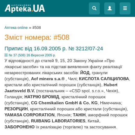
Меню
Меню
»
Аптека online
#508
Зміст номера:
#508
Припис від 16.09.2005 р. № 3212/07-24
№ 37 (508) 26 Вересня 2005 р.
У відповідності до статей 9, 15, 20 Закону України «Про
лікарські засоби» та на підставі виявлення факту реалізації
незареєстрованих лікарських засобів:
ЙОД
, гранули
(субстанція),
Acf minera s.a.®
, Чилі;
КИСЛОТА САЛІЦИЛОВА
,
кристали або кристалічний порошок (субстанція),
Hubert
Jaartsveld B.V.
(постачальник – «CSD spol. s.r.o.», Чехія),
Голандія;
НАТРІЮ БРОМІД
, кристалічний порошок
(субстанція),
CG Chemikalien GmbH & Co. KG
, Німеччина;
РЕЗОРЦИН
, кристалічний порошок або кристали (субстанція),
YAMASA CORPORATION
, Японія;
ТАНІН
, аморфний порошок
(субстанція),
RUIBANG LABORATORIES
, Китай,
ЗАБОРОНЕНО
їх реалізацію (торгівлю) та застосування.