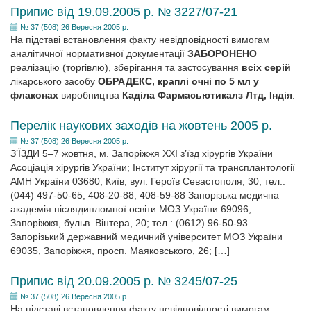
Припис від 19.09.2005 р. № 3227/07-21
№ 37 (508) 26 Вересня 2005 р.
На підставі встановлення факту невідповідності вимогам
аналітичної нормативної документації
ЗАБОРОНЕНО
реалізацію (торгівлю), зберігання та застосування
всіх серій
лікарського засобу
ОБРАДЕКС, краплі очні по 5 мл у
флаконах
виробництва
Каділа Фармасьютикалз Лтд, Індія
.
Перелік наукових заходів на жовтень 2005 р.
№ 37 (508) 26 Вересня 2005 р.
З’ЇЗДИ 5–7 жовтня, м. Запоріжжя ХХІ з’їзд хірургів України
Асоціація хірургів України; Інститут хірургії та трансплантології
АМН України 03680, Київ, вул. Героїв Севастополя, 30; тел.:
(044) 497-50-65, 408-20-88, 408-59-88 Запорізька медична
академія післядипломної освіти МОЗ України 69096,
Запоріжжя, бульв. Вінтера, 20; тел.: (0612) 96-50-93
Запорізький державний медичний університет МОЗ України
69035, Запоріжжя, просп. Маяковського, 26; […]
Припис від 20.09.2005 р. № 3245/07-25
№ 37 (508) 26 Вересня 2005 р.
На підставі встановлення факту невідповідності вимогам