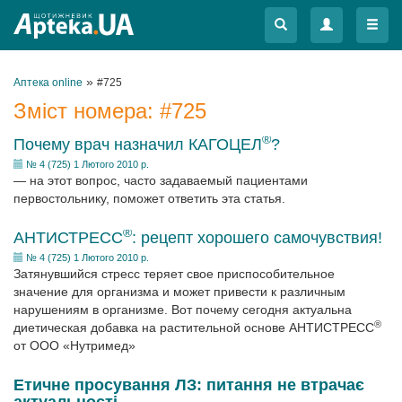
Меню
Меню
»
Аптека online
#725
Зміст номера:
#725
®
Почему врач назначил КАГОЦЕЛ
?
№ 4 (725) 1 Лютого 2010 р.
— на этот вопрос, часто задаваемый пациентами
первостольнику, поможет ответить эта статья.
®
АНТИСТРЕСС
: рецепт хорошего самочувствия!
№ 4 (725) 1 Лютого 2010 р.
Затянувшийся стресс теряет свое приспособительное
значение для организма и может привести к различным
нарушениям в организме. Вот почему сегодня актуальна
®
диетическая добавка на растительной основе АНТИСТРЕСС
от ООО «Нутримед»
Етичне просування ЛЗ: питання не втрачає