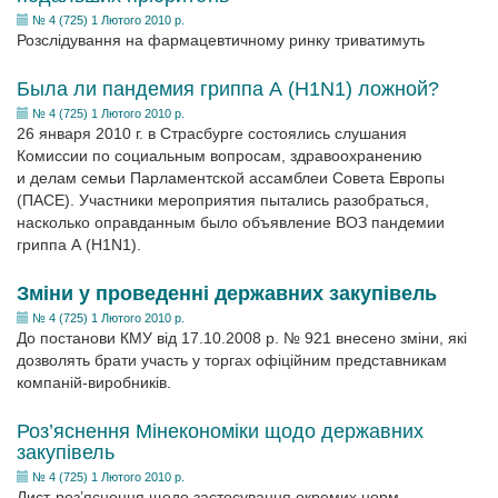
№ 4 (725) 1 Лютого 2010 р.
Розслідування на фармацевтичному ринку триватимуть
Была ли пандемия гриппа А (H1N1) ложной?
№ 4 (725) 1 Лютого 2010 р.
26 января 2010 г. в Страсбурге состоялись слушания
Комиссии по социальным вопросам, здравоохранению
и делам семьи Парламентской ассамблеи Совета Европы
(ПACE). Участники мероприятия пытались разобраться,
насколько оправданным было объявление ВОЗ пандемии
гриппа А (H1N1).
Зміни у проведенні державних закупівель
№ 4 (725) 1 Лютого 2010 р.
До постанови КМУ від 17.10.2008 р. № 921 внесено зміни, які
дозволять брати участь у торгах офіційним представникам
компаній-виробників.
Роз’яснення Мінекономіки щодо державних
закупівель
№ 4 (725) 1 Лютого 2010 р.
Лист-роз’яснення щодо застосування окремих норм