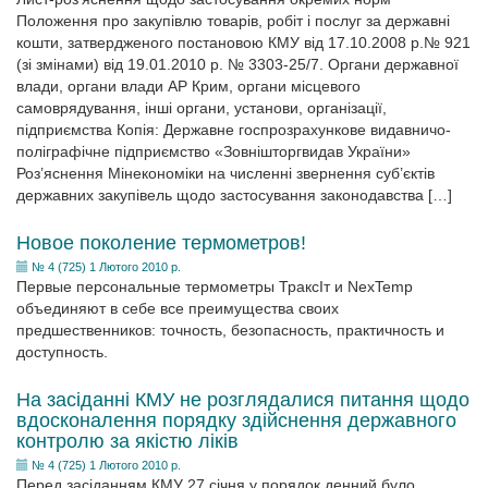
Положення про закупівлю товарів, робіт і послуг за державні
кошти, затвердженого постановою КМУ від 17.10.2008 р.№ 921
(зі змінами) від 19.01.2010 р. № 3303-25/7. Органи державної
влади, органи влади АР Крим, органи місцевого
самоврядування, інші органи, установи, організації,
підприємства Копія: Державне госпрозрахункове видавничо-
поліграфічне підприємство «Зовнішторгвидав України»
Роз’яснення Мінекономіки на численні звернення суб’єктів
державних закупівель щодо застосування законодавства […]
Новое поколение термометров!
№ 4 (725) 1 Лютого 2010 р.
Первые персональные термометры ТраксIт и NexTemp
объединяют в себе все преимущества своих
предшественников: точность, безопасность, практичность и
доступность.
На засіданні КМУ не розглядалися питання щодо
вдосконалення порядку здійснення державного
контролю за якістю ліків
№ 4 (725) 1 Лютого 2010 р.
Перед засіданням КМУ 27 січня у порядок денний було