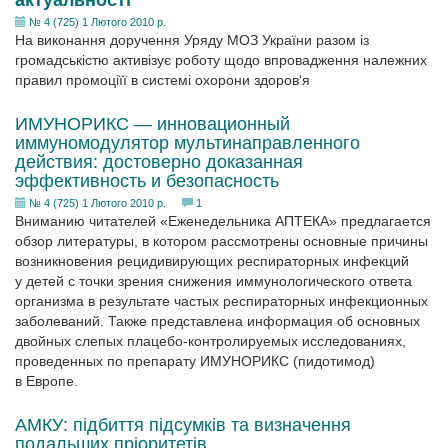
актуальності
№ 4 (725) 1 Лютого 2010 р.
На виконання доручення Уряду МОЗ України разом із
громадськістю активізує роботу щодо впровадження належних
правил промоціїї в системі охорони здоров'я
ИМУНОРИКС — инновационный
иммуномодулятор мультинаправленного
действия: достоверно доказанная
эффективность и безопасность
№ 4 (725) 1 Лютого 2010 р.
1
Вниманию читателей «Еженедельника АПТЕКА» предлагается
обзор литературы, в котором рассмотрены основные причины
возникновения рецидивирующих респираторных инфекций
у детей с точки зрения снижения иммунологического ответа
организма в результате частых респираторных инфекционных
заболеваний. Также представлена информация об основных
двойных слепых плацебо-контролируемых исследованиях,
проведенных по препарату ИМУНОРИКС (пидотимод)
в Европе.
АМКУ: підбиття підсумків та визначення
подальших пріоритетів