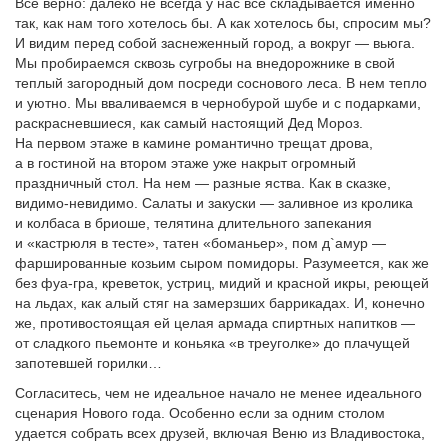
Все верно: далеко не всегда у нас все складывается именно
так, как нам того хотелось бы. А как хотелось бы, спросим мы?
И видим перед собой заснеженный город, а вокруг — вьюга.
Мы пробираемся сквозь сугробы на внедорожнике в свой
теплый загородный дом посреди соснового леса. В нем тепло
и уютно. Мы вваливаемся в чернобурой шубе и с подарками,
раскрасневшиеся, как самый настоящий Дед Мороз.
На первом этаже в камине романтично трещат дрова,
а в гостиной на втором этаже уже накрыт огромный
праздничный стол. На нем — разные яства. Как в сказке,
видимо-невидимо. Салаты и закуски — заливное из кролика
и колбаса в брио­ше, телятина длительного запекания
и «кастрюля в тесте», татен «боманьер», пом д`амур —
фаршированные козьим сыром помидоры. Разуме­ется, как же
без фуа-гра, креветок, устриц, мидий и красной икры, реющей
на льдах, как алый стяг на замерзших баррикадах. И, конечно
же, противостоящая ей целая армада спиртных напитков —
от сладкого пьемонте и коньяка «в треуголке» до плачущей
запотевшей горилки…
Согласитесь, чем не идеальное начало не менее идеального
сценария Нового года. Особенно если за одним столом
удается собрать всех друзей, включая Веню из Владивостока,