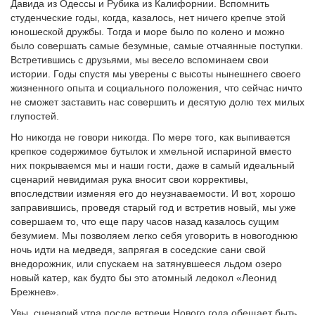
Давида из Одессы и Рубика из Калифорнии. Вспомнить
студенческие годы, когда, казалось, нет ничего крепче этой
юношеской дружбы. Тогда и море было по колено и можно
было совершать самые безумные, самые отчаянные поступки.
Встретившись с друзьями, мы весело вспоминаем свои
истории. Годы спустя мы уверены с высоты нынешнего своего
жизненного опыта и социального положения, что сейчас ничто
не сможет заставить нас совершить и десятую долю тех милых
глупостей.
Но никогда не говори никогда. По мере того, как выпивается
крепкое содержимое бутылок и хмельной испариной вместо
них покрываемся мы и наши гости, даже в самый идеальный
сценарий невидимая рука вносит свои коррективы,
впоследствии изменяя его до неузнаваемости. И вот, хорошо
заправившись, проведя старый год и встретив новый, мы уже
совершаем то, что еще пару часов назад казалось сущим
безумием. Мы позволяем легко себя уговорить в новогоднюю
ночь идти на медведя, запрягая в соседские сани свой
внедорожник, или спускаем на затянувшееся льдом озеро
новый катер, как будто бы это атомный ледокол «Леонид
Брежнев».
Увы, сценарий утра после встречи Нового года обещает быть