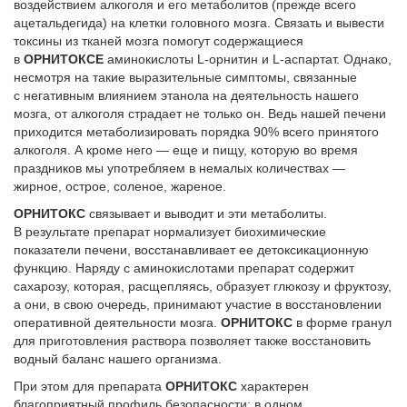
воздействием алкоголя и его метаболитов (прежде всего
ацетальдегида) на клетки головного мозга. Связать и вывести
токсины из тканей мозга помогут содержащиеся
в
ОРНИТОКСЕ
аминокислоты L-орнитин и L-аспартат. Однако,
несмотря на такие выразительные симптомы, связанные
с негативным влиянием этанола на деятельность нашего
мозга, от алкоголя страдает не только он. Ведь нашей печени
приходится метаболизировать порядка 90% всего принятого
алкоголя. А кроме него — еще и пищу, которую во время
праздников мы употребляем в немалых количествах —
жирное, острое, соленое, жареное.
ОРНИТОКС
связывает и выводит и эти метаболиты.
В результате препарат нормализует биохимические
показатели печени, восстанавливает ее детоксикационную
функцию. Наряду с аминокислотами препарат содержит
сахарозу, которая, расщепляясь, образует глюкозу и фруктозу,
а они, в свою очередь, принимают участие в восстановлении
оперативной деятельности мозга.
ОРНИТОКС
в форме гранул
для приготовления раствора позволяет также восстановить
водный баланс нашего организма.
При этом для препарата
ОРНИТОКС
характерен
благоприятный профиль безопасности: в одном