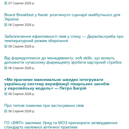
07 Серпня 2026 р.
Board Breakfast у Києві: розглянуто сценарії майбутнього для
України
06 Серпня 2026 р.
Забезпечення ефективності ліків у спеку — Держлікслужба про
температурний режим зберігання
06 Серпня 2026 р.
Від фармдопомоги до менеджменту: soft skills, що можуть
допомогти сучасному фармацевту зробити кар’єрний стрибок
06 Серпня 2026 р.
«Ми прагнемо максимально швидко інтегрувати
українську систему верифікації лікарських засобів
у європейську модель» — Петро Багрій
06 Серпня 2026 р.
Про типові помилки при застосуванні ліків
06 Серпня 2026 р.
ГО «ВФП» закликає Уряд та МОЗ прискорити затвердження
стандарту належної аптечної практики