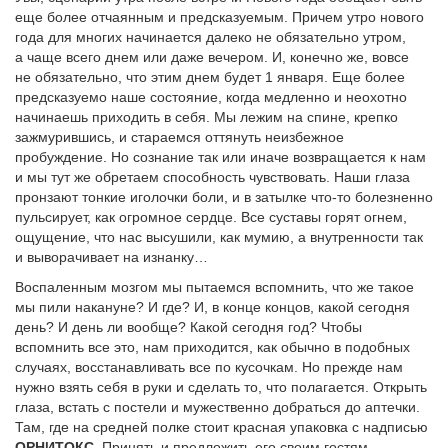
еще более отчаянным и предсказуемым. Причем утро нового
года для многих начинается далеко не обязательно утром,
а чаще всего днем или даже вечером. И, конечно же, вовсе
не обязательно, что этим днем будет 1 января. Еще более
предсказуемо наше состояние, когда медленно и неохотно
начинаешь приходить в себя. Мы лежим на спине, крепко
зажмурившись, и стараемся оттянуть неизбежное
пробуждение. Но сознание так или иначе возвращается к нам
и мы тут же обретаем способность чувствовать. Наши глаза
пронзают тонкие иголочки боли, и в затылке что-то болезненно
пульсирует, как огромное сердце. Все суставы горят огнем,
ощущение, что нас высушили, как мумию, а внутренности так
и выворачивает на изнанку…
Воспаленным мозгом мы пытаемся вспомнить, что же такое
мы пили накануне? И где? И, в конце концов, какой сегодня
день? И день ли вообще? Какой сегодня год? Чтобы
вспомнить все это, нам приходится, как обычно в подобных
случаях, восстанавливать все по кусочкам. Но прежде нам
нужно взять себя в руки и сделать то, что полагается. Открыть
глаза, встать с постели и мужественно добраться до аптечки.
Там, где на средней полке стоит красная упаковка с надписью
ОРНИТОКС
. Принять и предложить его своим гостям,