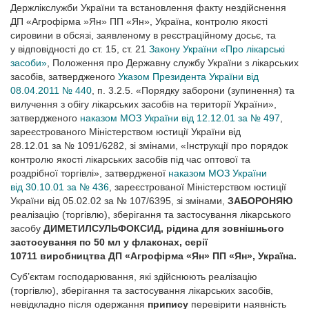
Держлікслужби України та встановлення факту нездійснення
ДП «Агрофірма »Ян» ПП «Ян», Україна, контролю якості
сировини в обсязі, заявленому в реєстраційному досьє, та
у відповідності до ст. 15, ст. 21
Закону України «Про лікарські
засоби»
, Положення про Державну службу України з лікарських
засобів, затвердженого
Указом Президента України від
08.04.2011 № 440
, п. 3.2.5. «Порядку заборони (зупинення) та
вилучення з обігу лікарських засобів на території України»,
затвердженого
наказом МОЗ України від 12.12.01 за № 497
,
зареєстрованого Міністерством юстиції України від
28.12.01 за № 1091/6282, зі змінами, «Інструкції про порядок
контролю якості лікарських засобів під час оптової та
роздрібної торгівлі», затвердженої
наказом МОЗ України
від 30.10.01 за № 436
, зареєстрованої Міністерством юстиції
України від 05.02.02 за № 107/6395, зі змінами,
ЗАБОРОНЯЮ
реалізацію (торгівлю), зберігання та застосування лікарського
засобу
ДИМЕТИЛСУЛЬФОКСИД, рідина для зовнішнього
застосування по 50 мл у флаконах, серії
10711 виробництва ДП «Агрофірма «Ян» ПП «Ян», Україна.
Суб’єктам господарювання, які здійснюють реалізацію
(торгівлю), зберігання та застосування лікарських засобів,
невідкладно після одержання
припису
перевірити наявність