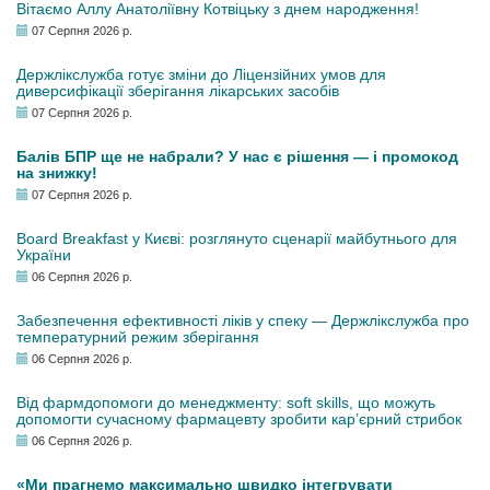
Вітаємо Аллу Анатоліївну Котвіцьку з днем народження!
07 Серпня 2026 р.
Держлікслужба готує зміни до Ліцензійних умов для
диверсифікації зберігання лікарських засобів
07 Серпня 2026 р.
Балів БПР ще не набрали? У нас є рішення — і промокод
на знижку!
07 Серпня 2026 р.
Board Breakfast у Києві: розглянуто сценарії майбутнього для
України
06 Серпня 2026 р.
Забезпечення ефективності ліків у спеку — Держлікслужба про
температурний режим зберігання
06 Серпня 2026 р.
Від фармдопомоги до менеджменту: soft skills, що можуть
допомогти сучасному фармацевту зробити кар’єрний стрибок
06 Серпня 2026 р.
«Ми прагнемо максимально швидко інтегрувати