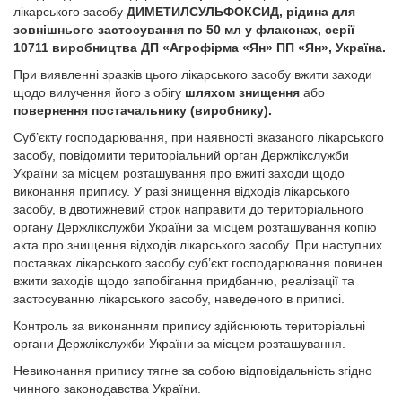
лікарського засобу
ДИМЕТИЛСУЛЬФОКСИД, рідина для
зовнішнього застосування по 50 мл у флаконах, серії
10711 виробництва ДП «Агрофірма «Ян» ПП «Ян», Україна.
При виявленні зразків цього лікарського засобу вжити заходи
щодо вилучення його з обігу
шляхом знищення
або
повернення постачальнику (виробнику).
Суб’єкту господарювання, при наявності вказаного лікарського
засобу, повідомити територіальний орган Держлікслужби
України за місцем розташування про вжиті заходи щодо
виконання припису. У разі знищення відходів лікарського
засобу, в двотижневий строк направити до територіального
органу Держлікслужби України за місцем розташування копію
акта про знищення відходів лікарського засобу. При наступних
поставках лікарського засобу суб’єкт господарювання повинен
вжити заходів щодо запобігання придбанню, реалізації та
застосуванню лікарського засобу, наведеного в приписі.
Контроль за виконанням припису здійснюють територіальні
органи Держлікслужби України за місцем розташування.
Невиконання припису тягне за собою відповідальність згідно
чинного законодавства України.