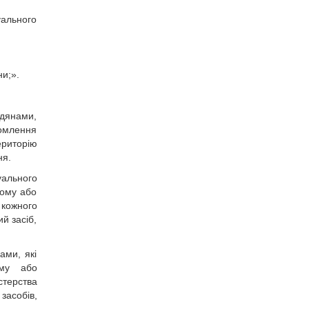
уального
ни;».
адянами,
домлення
ериторію
ня.
уального
ному або
 кожного
й засіб,
ами, які
ому або
стерства
засобів,