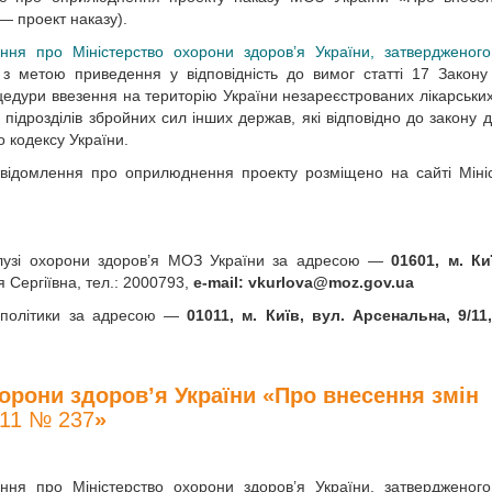
— проект наказу).
ння про Міністерство охорони здоров’я України, затвердженог
 з метою приведення у відповідність до вимог статті 17 Закону
цедури ввезення на територію України незареєстрованих лікарських
 підрозділів збройних сил інших держав, які відповідно до закону 
о кодексу України.
повідомлення про оприлюднення проекту розміщено на сайті Міні
алузі охорони здоров’я МОЗ України за адресою —
01601, м. Ки
я Сергіївна, тел.: 2000793,
e-mail:
vkurlova@moz.gov.ua
ї політики за адресою —
01011, м. Київ, вул. Арсенальна, 9/11,
хорони здоров’я України «Про внесення змін
011 № 237
»
ння про Міністерство охорони здоров’я України, затвердженог