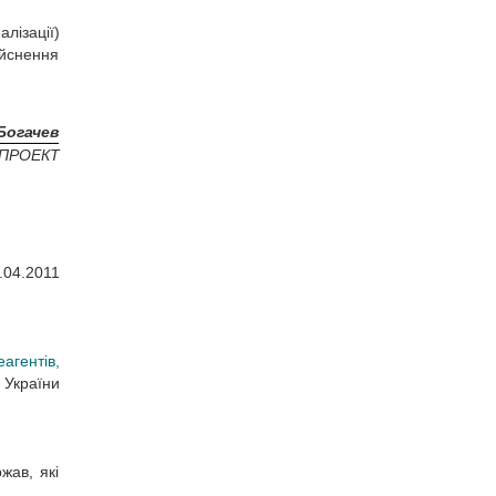
лізації)
ійснення
 Богачев
ПРОЕКТ
.04.2011
агентів,
України
жав, які