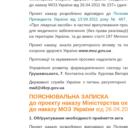
до наказу МОЗ України від 26.04.2011 № 237» (далі 
Проект наказу розроблено відповідно до
Положе
Президента України від 13.04.2011 року № 467
,
«Про лікарські засоби» в частині врегулювання про
для медичного забезпечення (без права реалізації)
на територію України, та до вимог статті 197 Митног
Проект наказу, аналіз регуляторного впливу та 
охорони здоров’я України
www.moz.gov.ua
.
Пропозиції та зауваження просимо надсилати до:
Управління розвитку фармацевтичного сектору г
Грушевського, 7
. Контактна особа: Курлова Вікторі
Державної служби України з питань регуляторно
mail@dkrp.gov.ua
ПОЯСНЮВАЛЬНА ЗАПИСКА
до проекту наказу Міністерства о
до наказу МОЗ України
від 26.04.2
1. Обґрунтування необхідності прийняття акта
Проект наказу розроблено відповідно до Положе