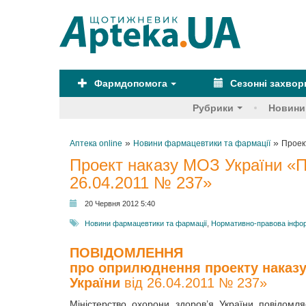
Фармдопомога
Сезонні захво
Рубрики
Новини
»
»
Аптека online
Новини фармацевтики та фармації
Проек
Проект наказу МОЗ України «П
26.04.2011 № 237»
20 Червня 2012 5:40
Новини фармацевтики та фармації
,
Нормативно-правова інфо
ПОВІДОМЛЕННЯ
про оприлюднення проекту наказу
України
від 26.04.2011 № 237»
Міністерство охорони здоров’я України повідом