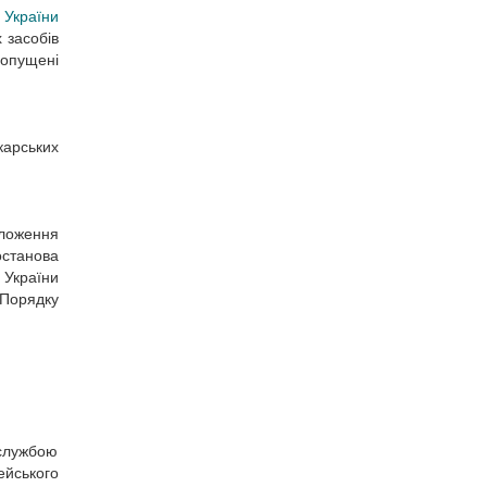
 України
 засобів
допущені
карських
ложення
останова
 України
 Порядку
 службою
ейського