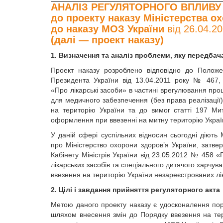
АНАЛІЗ РЕГУЛЯТОРНОГО ВПЛИВУ
до проекту наказу Міністерства о
до наказу МОЗ України
від 26.04.2
(далі — проект наказу)
1. Визначення та аналіз проблеми, яку передб
Проект наказу розроблено відповідно до Положе
Президента України від 13.04.2011 року № 467, 
«Про лікарські засоби» в частині врегулювання про
для медичного забезпечення (без права реалізації)
на територію України та до вимог статті 197 Ми
оформлення при ввезенні на митну територію Украї
У даній сфері суспільних відносин сьогодні діють
про Міністерство охорони здоров’я України, затв
Кабінету Міністрів України від 23.05.2012 № 458 
лікарських засобів та спеціального дитячого харчу
ввезення на територію України незареєстрованих ліка
2. Цілі і завдання прийняття регуляторного акта
Метою даного проекту наказу є удосконалення поря
шляхом внесення змін до Порядку ввезення на тери