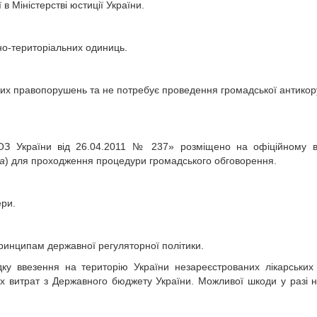
в Міністерстві юстиції України.
вно-територіальних одиниць.
йних правопорушень та не потребує проведення громадської антикор
ОЗ України від 26.04.2011 № 237» розміщено на офіційному ве
ua
) для проходження процедури громадського обговорення.
ери.
принципам державної регуляторної політики.
ку ввезення на територію України незареєстрованих лікарських 
х витрат з Державного бюджету України. Можливої шкоди у разі 