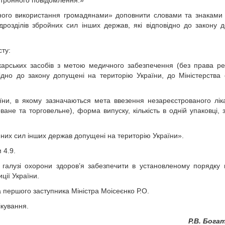
ектронного повідомлення.»
ального використання громадянами» доповнити словами та знаками
дрозділів збройних сил інших держав, які відповідно до закону 
сту:
карських засобів з метою медичного забезпечення (без права реа
відно до закону допущені на територію України, до Міністерства
їни, в якому зазначаються мета ввезення незареєстрованого лік
ане та торговельне), форма випуску, кількість в одній упаковці, 
ойних сил інших держав допущені на територію України».
 4.9.
 галузі охорони здоров’я забезпечити в установленому порядку
ції України.
 першого заступника Міністра Моісеєнко Р.О.
ікування.
Р.В. Бога