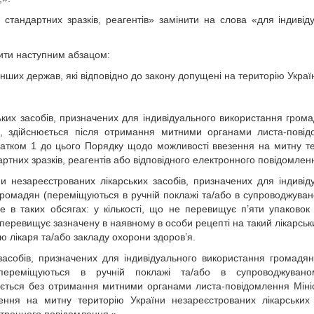
, стандартних зразків, реагентів» замінити на слова «для індивід
внити наступним абзацом:
нших держав, які відповідно до закону допущені на територію Украї
ких засобів, призначених для індивідуального використання гром
н, здійснюється після отримання митними органами листа-пові
одатком 1 до цього Порядку щодо можливості ввезення на митну т
артних зразків, реагентів або відповідного електронного повідомлен
 незареєстрованих лікарських засобів, призначених для індивід
 громадян (переміщуються в ручній поклажі та/або в супроводжува
 в таких обсягах: у кількості, що не перевищує п’яти упаковок
 перевищує зазначену в наявному в особи рецепті на такий лікарськи
ою лікаря та/або закладу охорони здоров’я.
асобів, призначених для індивідуального використання громадян
переміщуються в ручній поклажі та/або в супроводжуван
юється без отримання митними органами листа-повідомлення Міні
ння на митну територію України незареєстрованих лікарських 