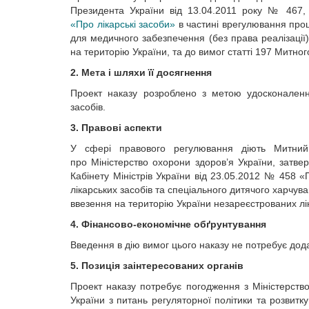
Президента України від 13.04.2011 року № 467, 
«Про лікарські засоби»
в частині врегулювання проц
для медичного забезпечення (без права реалізації)
на територію України, та до вимог статті 197 Митног
2. Мета і шляхи її досягнення
Проект наказу розроблено з метою удосконаленн
засобів.
3. Правові аспекти
У сфері правового регулювання діють Митний 
про Міністерство охорони здоров’я України, затв
Кабінету Міністрів України від 23.05.2012 № 458 
лікарських засобів та спеціального дитячого харчу
ввезення на територію України незареєстрованих ліка
4. Фінансово-економічне обґрунтування
Введення в дію вимог цього наказу не потребує дод
5. Позиція заінтересованих органів
Проект наказу потребує погодження з Міністерств
України з питань регуляторної політики та розвит