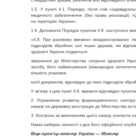
стандартних зразків, реагентів або відповідного ел
1.5. У пункті 4.1. Порядку, після слів «індивіду
медичного забезпечення (без права реалізації) пі
на територію України».
1.6. Доповнити Порядок пунктом 4.8. наступного змі
«4.8. При разовому ввезенні незареєстрованих лі
підрозділів збройних сил інших держав, які відпо
здоров’я України подаються:
звернення до Міністерства охорони здоров’я Укра
засобу, його найменування (міжнародне непатентов
кількість упаковок;
копії документів, відповідно до яких підрозділи збр
У зв’язку з цим пункт 4.8. вважати відповідно пунктом
2. Управлінню розвитку фармацевтичного сектору
наказу на державну реєстрацію до Міністерства юсти
3. Контроль за виконанням цього наказу покласти на
Наказ набирає чинності з дня його офіційного опубл
Віце-прем’єр-міністр України — Міністр