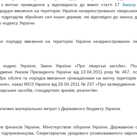
з метою приведення у відповідність до вимог статті 17
Закону
едури ввезення на територію України незареєстрованих лікарських
 підрозділів збройних сил інших держав, які відповідно до закону 
о кодексу України.
я порядку ввезення на територію України незареєстрованих лі
кодекс України, Закон України «Про лікарські засоби», По
ерджене Указом Президента України від 13.04.2011 року № 467, п
«Про обсяги та порядок ввезення громадянами на митну територію
вання», наказ МОЗ України від 26.04.2011 № 237 «Про затвердження
рських засобів, стандартних зразків, реагентів».
аткових матеріальних витрат з Державного бюджету України.
ом фінансів України, Міністерством оборони України, Державною
ку підприємництва, Секретаріатом урядового уповноваженого європ