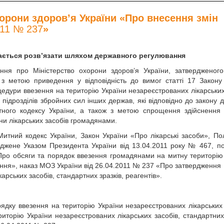
хорони здоров’я України «Про внесення змін
011 № 237
»
ачається розв’язати шляхом державного регулювання
ння про Міністерство охорони здоров’я України, затвердженог
з метою приведення у відповідність до вимог статті 17 Закону
цедури ввезення на територію України незареєстрованих лікарських
 підрозділів збройних сил інших держав, які відповідно до закону 
тного кодексу України, а також з метою спрощення здійснення
ни лікарських засобів громадянами.
 Митний кодекс України, Закон України «Про лікарські засоби», П
ерджене Указом Президента України від 13.04.2011 року № 467, п
«Про обсяги та порядок ввезення громадянами на митну територію
вання», наказ МОЗ України від 26.04.2011 № 237 «Про затвердження
рських засобів, стандартних зразків, реагентів».
дку ввезення на територію України незареєстрованих лікарських 
торію України незареєстрованих лікарських засобів, стандартних 