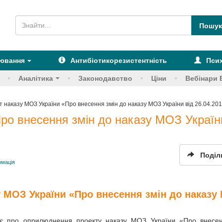
рювання
Антибіотикорезистентність
Псих
Аналітика
Законодавство
Ціни
Вебінари 
т наказу МОЗ України «Про внесення змін до наказу МОЗ України від 26.04.20
ро внесення змін до наказу МОЗ Україн
Поділ
рмація
 МОЗ України «Про внесення змін до наказу
ляє про оприлюднення проекту наказу МОЗ України «Про внесе