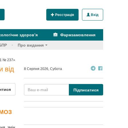
Реєстрація
Вхід
ологічне здоров’я
Фармзамовлення
БПР
Про видання
11 № 237»
и від
8 Серпня 2026, Субота
итися
Підписатися
 МОЗ
ння змін