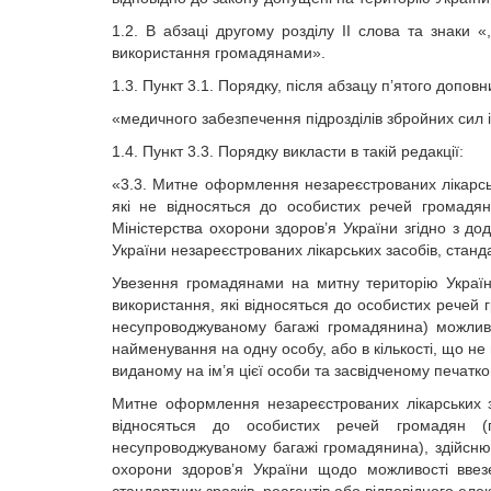
1.2. В абзаці другому розділу ІІ слова та знаки «
використання громадянами».
1.3. Пункт 3.1. Порядку, після абзацу п’ятого допо
«медичного забезпечення підрозділів збройних сил і
1.4. Пункт 3.3. Порядку викласти в такій редакції:
«3.3. Митне оформлення незареєстрованих лікарсь
які не відносяться до особистих речей громадя
Міністерства охорони здоров’я України згідно з д
України незареєстрованих лікарських засобів, станд
Увезення громадянами на митну територію України
використання, які відносяться до особистих речей
несупроводжуваному багажі громадянина) можливе
найменування на одну особу, або в кількості, що не
виданому на ім’я цієї особи та засвідченому печатк
Митне оформлення незареєстрованих лікарських з
відносяться до особистих речей громадян (
несупроводжуваному багажі громадянина), здійсн
охорони здоров’я України щодо можливості ввезе