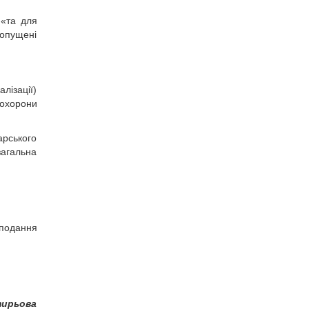
 «та для
допущені
лізації)
 охорони
арського
загальна
 подання
тирьова