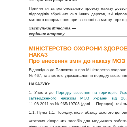
Прийняття запропонованого проекту наказу дозвол
підрозділів збройних сил інших держав, які відпо
митного оформлення при ввезенні на митну територі
Заступник Міністра —
керівник апарату
МІНІСТЕРСТВО ОХОРОНИ ЗДОРОВ
НАКАЗ
Про внесення змін до наказу МОЗ
Відповідно до Положення про Міністерство охорони 
№ 467, та з метою удосконалення порядку ввезення 
НАКАЗУЮ
:
1. Унести до
Порядку ввезення на територію Украї
затвердженого наказом МОЗ України від 2
11.08.2011 за № 965/19703 (далі — Порядок), такі зм
1.1. Пункт 1.1. Порядку, після абзацу шостого допо
«готових лікарських засобів для медичного забезп
відповідно до закону допущені на територію України