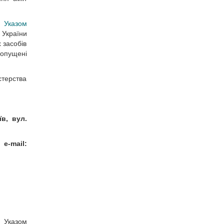
о Указом
 України
 засобів
допущені
стерства
їв, вул.
 e-mail:
о Указом