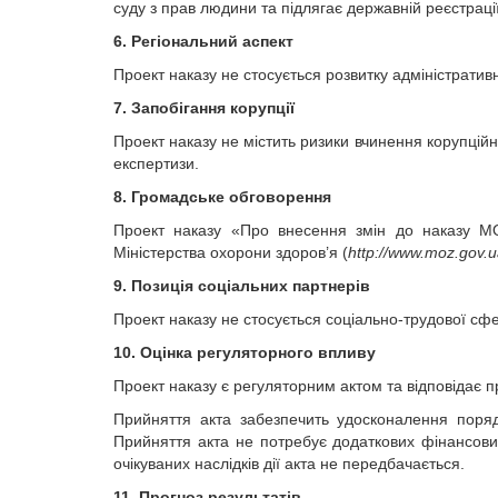
суду з прав людини та підлягає державній реєстрації 
6. Регіональний аспект
Проект наказу не стосується розвитку адміністрати
7. Запобігання корупції
Проект наказу не містить ризики вчинення корупці
експертизи.
8. Громадське обговорення
Проект наказу «Про внесення змін до наказу М
Міністерства охорони здоров’я (
http://www.moz.gov.
9. Позиція соціальних партнерів
Проект наказу не стосується соціально-трудової сф
10. Оцінка регуляторного впливу
Проект наказу є регуляторним актом та відповідає 
Прийняття акта забезпечить удосконалення поряд
Прийняття акта не потребує додаткових фінансови
очікуваних наслідків дії акта не передбачається.
11. Прогноз результатів