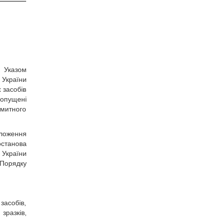
о Указом
 України
 засобів
допущені
 митного
оложення
останова
 України
 Порядку
засобів,
зразків,