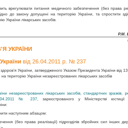
ить врегулювати питання медичного забезпечення (без права реа
відно до закону допущені на територію України, та спростити зд
ю України лікарських засобів.
Р.М.
’Я УКРАЇНИ
 України
від 26.04.2011 р. № 237
здоров’я України, затвердженого Указом Президента України від 13
на територію України незареєстрованих лікарських засобів
ни незареєстрованих лікарських засобів, стандартних зразків, ре
6.04.2011 № 237
, зареєстрованого у Міністерстві юстиції 
іни:
внити наступним абзацом:
ечення (без права реалізації) підрозділів збройних сил інших дер
;».