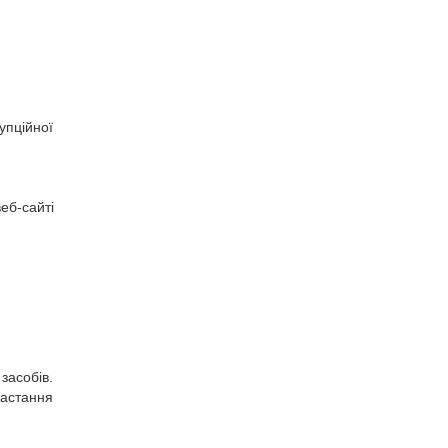
упційної
б-сайті
засобів.
настання