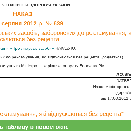
ТВО ОХОРОНИ ЗДОРОВ’Я УКРАЇНИ
НАКАЗ
7 серпня 2012 р. № 639
ських засобів, заборонених до рекламування, я
ускаються без рецепта
аїни «Про лікарські засоби»
НАКАЗУЮ:
них до рекламування, які відпускаються без рецепта (додається).
заступника Міністра — керівника апарату Богачева Р.М.
Р.О. М
ЗАТВЕ
Наказ Міністерства
здоров’я
від 17.08.2012 
рекламування, які відпускаються без рецепта*
ь таблицу в новом окне