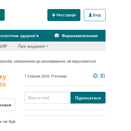
Реєстрація
Вхід
ологічне здоров’я
Фармзамовлення
БПР
Про видання
засобів, заборонених до рекламування, які відпускаються
ку
7 Серпня 2026, П’ятниця
ез
Підписатися
итися
е не був