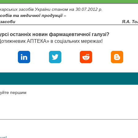
карських засобів України станом на 30.07.2012 р.
собів та медичної продукції –
 засоби
Я.А. Т
урсі останніх новин фармацевтичної галузі?
«Щотижневик АПТЕКА» в соціальних мережах!
нтуйте першим
ння!