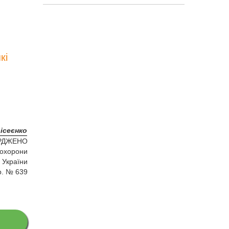
кі
оісеєнко
РДЖЕНО
 охорони
 України
р. № 639