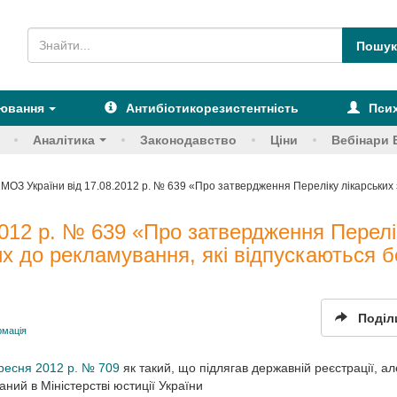
рювання
Антибіотикорезистентність
Псих
Аналітика
Законодавство
Ціни
Вебінари 
 МОЗ України від 17.08.2012 р. № 639 «Про затвердження Переліку лікарських 
2012 р. № 639 «Про затвердження Перелі
их до рекламування, які відпускаються б
Поділ
рмація
ресня 2012 р. № 709
як такий, що підлягав державній реєстрації, ал
аний в Міністерстві юстиції України