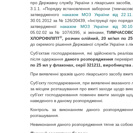
про Державну службу України з лікарських засобів
3.1.1. «Порядку встановлення заборони (тимчасової
затвердженого
наказом МОЗ України від 22.1
30.01.2012 за № 126/20439, «Інструкції про порядок 
затвердженої
наказом МОЗ України від 30.
05.02.02 за № 107/6395, зі змінами,
ТИМЧАСОВ
®
ХЛОРОФІЛІПТ
, розчин олійний, 20 мг/мл по 2
до окремого рішення Державної служби України з лік
Суб’єктам господарювання, які здійснюють реалізац
після одержання
даного розпорядження
перевірит
по 25 мл у флаконах, серії 321211, виробництва
При виявленні зразків цього лікарського засобу вж
Суб’єкту господарювання, при виявленні вказаного 
за місцем розташування про вжиті заходи щодо вик
суб’єкт господарювання повинен вжити заходів щод
наведеного в даному розпорядженні.
Контроль за виконанням даного розпорядження
розташування.
Невиконання даного розпорядження тягне за собою в