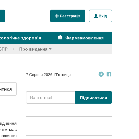
Реєстрація
Вхід
ологічне здоров’я
Фармзамовлення
БПР
Про видання
7 Серпня 2026, П’ятниця
итися
Підписатися
відчення
0 нм має
ложення