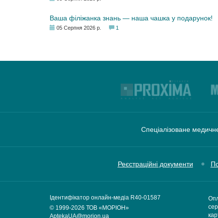
Ваша філіжанка знань — наша чашка у подарунок!
05 Серпня 2026 р.
1
Спеціалізоване медичне
Реєстраційні документи
По
Ідентифікатор онлайн-медіа R40-01587
Опл
сер
© 1999-2026
ТОВ «МОРІОН»
кар
AptekaUA@morion.ua