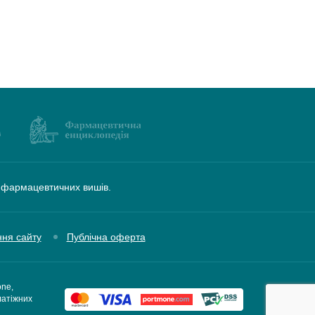
а фармацевтичних вишів.
ння сайту
Публічна оферта
one,
латіжних