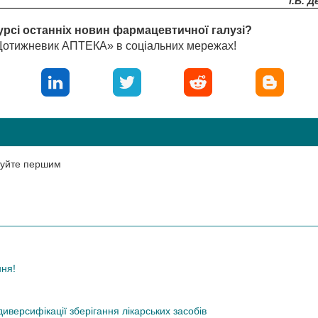
І.Б. 
урсі останніх новин фармацевтичної галузі?
«Щотижневик АПТЕКА» в соціальних мережах!
нтуйте першим
ння!
иверсифікації зберігання лікарських засобів