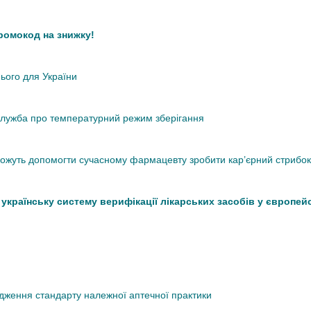
промокод на знижку!
нього для України
кслужба про температурний режим зберігання
 можуть допомогти сучасному фармацевту зробити кар’єрний стрибок
країнську систему верифікації лікарських засобів у європей
дження стандарту належної аптечної практики