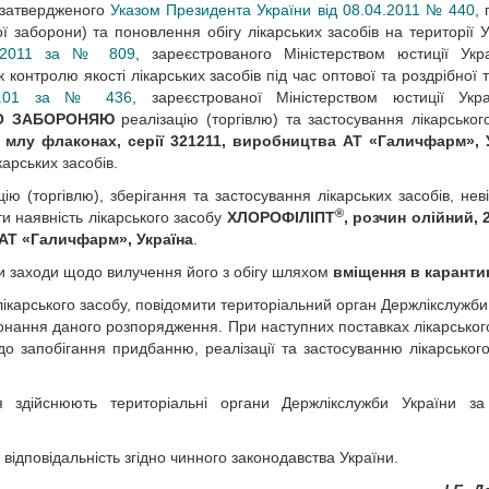
, затвердженого
Указом Президента України від 08.04.2011 № 440
, 
 заборони) та поновлення обігу лікарських засобів на території У
1.2011 за № 809
, зареєстрованого Міністерством юстиції Укр
контролю якості лікарських засобів під час оптової та роздрібної то
10.01 за № 436
, зареєстрованої Міністерством юстиції Укр
О ЗАБОРОНЯЮ
реалізацію (торгівлю) та застосування лікарськог
5 млу флаконах, серії 321211, виробництва АТ «Галичфарм», 
арських засобів.
ію (торгівлю), зберігання та застосування лікарських засобів, нев
®
и наявність лікарського засобу
ХЛОРОФІЛІПТ
, розчин олійний, 
 АТ «Галичфарм», Україна
.
ити заходи щодо вилучення його з обігу шляхом
вміщення в каранти
лікарського засобу, повідомити територіальний орган Держлікслужби
онання даного розпорядження. При наступних поставках лікарськог
о запобігання придбанню, реалізації та застосуванню лікарського
 здійснюють територіальні органи Держлікслужби України за
ідповідальність згідно чинного законодавства України.