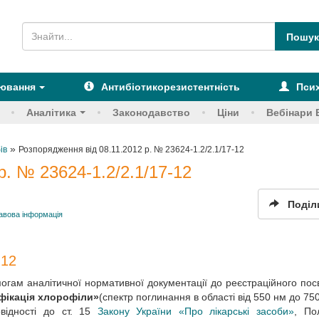
рювання
Антибіотикорезистентність
Псих
Аналітика
Законодавство
Ціни
Вебінари 
»
ів
Розпорядження від 08.11.2012 р. № 23624-1.2/2.1/17-12
р. № 23624-1.2/2.1/17-12
Поділ
авова інформація
-12
могам аналітичної нормативної документації до реєстраційного пос
фікація хлорофіли»
(спектр поглинання в області від 550 нм до 75
відності до ст. 15
Закону України «Про лікарські засоби»
, По