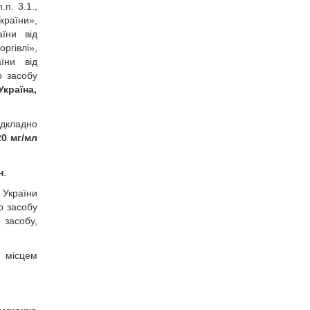
п.п. 3.1.,
країни»,
аїни від
ргівлі»,
аїни від
о засобу
Україна,
ідкладно
20 мг/мл
н
.
 України
о засобу
 засобу,
 місцем