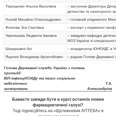
Терещенко Альона Василівна
– заступник Директора Депа
дитинства та санаторного з
Усатий Михайло Олександрович
– головний епідеміолог Міні
Філіпова Зоя Сергіївна
– експерт з первинної профі
Чернишова Людмила Іванівна
– завідувач кафедри дитячих
МОЗ України зі спеціальност
Шакарішвілі Ані
– координатор ЮНЕИДС в Укр
Ященко Володимир Арсентійович
– радник Голови Державної 
Голова Державної служби України з питань
протидії
ВІЛ-інфекції/СНІДу та інших соціально
небезпечних
Т.А.
захворювань
Александріна
Бажаєте завжди бути в курсі останніх новин
фармацевтичної галузі?
Тоді підписуйтесь на «Щотижневик АПТЕКА» в