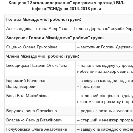
Концепції Загальнодержавної програми з протидії ВІЛ-
інфекції/СНІДу на 2014-2018 роки
Голова Міжвідомчої робочої групи:
Александріна Тетяна Андріївна
– Голова Державної служби Укра
Заступник Голови Міжвідомчої робочої групи:
Єщенко Олена Григорівна
– заступник Голови Державно
Члени Міжвідомчої робочої групи:
Білощицька Наталія Олексіївна
– начальник відділу супрово
небезпечних захворювань, с
Бережний В’ячеслав
– завідувач кафедри педіатр
Володимирович
«Педіатрія»
Бова Віта Михайлівна
– головний спеціаліст відд
економічного розвитку і торг
Борушек Ірина Олексіївна
– радник з питань лікування 
Власенко Леонід Віталійович
– старший менеджер програ
Голубовська Ольга Анатоліївна
– завідуюча кафедрою інфек