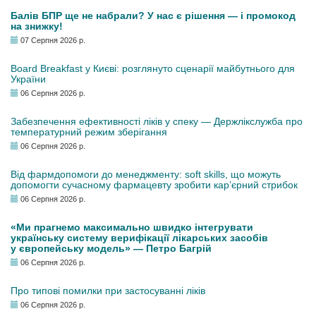
Балів БПР ще не набрали? У нас є рішення — і промокод
на знижку!
07 Серпня 2026 р.
Board Breakfast у Києві: розглянуто сценарії майбутнього для
України
06 Серпня 2026 р.
Забезпечення ефективності ліків у спеку — Держлікслужба про
температурний режим зберігання
06 Серпня 2026 р.
Від фармдопомоги до менеджменту: soft skills, що можуть
допомогти сучасному фармацевту зробити кар’єрний стрибок
06 Серпня 2026 р.
«Ми прагнемо максимально швидко інтегрувати
українську систему верифікації лікарських засобів
у європейську модель» — Петро Багрій
06 Серпня 2026 р.
Про типові помилки при застосуванні ліків
06 Серпня 2026 р.