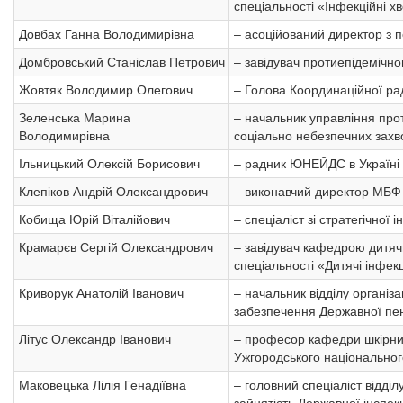
спеціальності «Інфекційні х
Довбах Ганна Володимирівна
– асоційований директор з п
Домбровський Станіслав Петрович
– завідувач протиепідемічно
Жовтяк Володимир Олегович
– Голова Координаційної рад
Зеленська Марина
– начальник управління прот
Володимирівна
соціально небезпечних зах
Ільницький Олексій Борисович
– радник ЮНЕЙДС в Україні 
Клепіков Андрій Олександрович
– виконавчий директор МБФ 
Кобища Юрій Віталійович
– спеціаліст зі стратегічно
Крамарєв Сергій Олександрович
– завідувач кафедрою дитяч
спеціальності «Дитячі інфекц
Криворук Анатолій Іванович
– начальник відділу організ
забезпечення Державної пен
Літус Олександр Іванович
– професор кафедри шкірних
Ужгородського національног
Маковецька Лілія Генадіївна
– головний спеціаліст відд