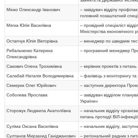
зайнятість Державної інспекц
Мінко Олександр Іванович
– завідувач відділу профілак
головний позаштатний спеціа
Мягка Юлія Василівна
– провідний спеціаліст відд
Міністерства економічного ро
Остапчук Юлія Вікторівна
– менеджер по швидким тес
Рибальченко Катерина
– програмний менеджер Прог
Олександрівна
Сакович Олена Трохимівна
– керівник проектів з пита
Салабай Наталія Володимирівна
– фахівець з моніторингу та
Семерик Олег Юрійович
– заступник директора Проект
Соболева Ярослава
– завідувач відділом плану
України»
Сторожук Людмила Анатоліївна
– начальник відділу організ
питань протидії ВІЛ-інфекці
Cуліма Оксана Василівна
– начальник відділу, заступ
Султанов Мирзахид Ганіджанович
– регіональний радник з пит