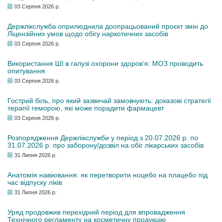
03 Серпня 2026 р.
Держлікслужба оприлюднила доопрацьований проєкт змін до
Ліцензійних умов щодо обігу наркотичних засобів
03 Серпня 2026 р.
Використання ШІ в галузі охорони здоров’я: МОЗ проводить
опитування
03 Серпня 2026 р.
Гострий біль, про який зазвичай замовчують: доказові стратегії
терапії геморою, які може порадити фармацевт
03 Серпня 2026 р.
Розпорядження Держлікслужби у період з 20.07.2026 р. по
31.07.2026 р. про заборону/дозвіл на обіг лікарських засобів
31 Липня 2026 р.
Анатомія навіювання: як перетворити ноцебо на плацебо під
час відпуску ліків
31 Липня 2026 р.
Уряд продовжив перехідний період для впровадження
Технічного регламенту на косметичну продукцію