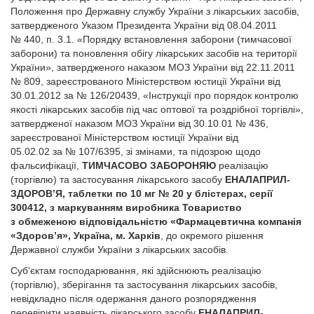
Положення про Державну службу України з лікарських засобів,
затвердженого Указом Президента України від 08.04.2011
№ 440, п. 3.1. «Порядку встановлення заборони (тимчасової
заборони) та поновлення обігу лікарських засобів на території
України», затвердженого наказом МОЗ України від 22.11.2011
№ 809, зареєстрованого Міністерством юстиції України від
30.01.2012 за № 126/20439, «Інструкції про порядок контролю
якості лікарських засобів під час оптової та роздрібної торгівлі»,
затвердженої наказом МОЗ України від 30.10.01 № 436,
зареєстрованої Міністерством юстиції України від
05.02.02 за № 107/6395, зі змінами, та підозрою щодо
фальсифікації,
ТИМЧАСОВО ЗАБОРОНЯЮ
реалізацію
(торгівлю) та застосування лікарського засобу
ЕНАЛАПРИЛ-
ЗДОРОВ’Я, таблетки по 10 мг № 20 у блістерах, серії
300412, з маркуванням виробника Товариство
з обмеженою відповідальністю «Фармацевтична компанія
«Здоров’я», Україна, м. Харків
, до окремого рішення
Державної служби України з лікарських засобів.
Суб’єктам господарювання, які здійснюють реалізацію
(торгівлю), зберігання та застосування лікарських засобів,
невідкладно після одержання даного розпорядження
перевірити наявність лікарського засобу
ЕНАЛАПРИЛ-