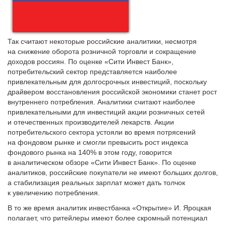
Так считают некоторые российские аналитики, несмот­ря
на снижение оборота розничной торговли и сокращение
доходов россиян. По оценке «Сити Инвест Банк»,
потребительский сектор представляется наиболее
привлекательным для долгосрочных инвестиций, поскольку
драйвером восстановления российской экономики станет рост
внутреннего потреблени­я. Аналитики считают наиболее
привлекательными для инвестиций акции розничных сетей
и отечественных производителей лекарств. Акции
потребительского сектора устояли во время потрясений
на фондовом рынке и смогли превысить рост индекса
фондового рынка на 140% в этом году, говорится
в аналитическом обзоре «Сити Инвест Банк». По оценке
аналитиков, российские покупатели не имеют больших долгов,
а стабилизация реальных зарплат может дать толчок
к увеличению потребления.
В то же время аналитик инвестбанка «Открытие» И. Яроцкая
полагает, что ритейлеры имеют более скромный потенциал