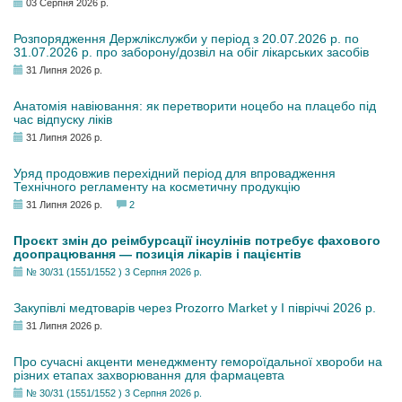
03 Серпня 2026 р.
Розпорядження Держлікслужби у період з 20.07.2026 р. по
31.07.2026 р. про заборону/дозвіл на обіг лікарських засобів
31 Липня 2026 р.
Анатомія навіювання: як перетворити ноцебо на плацебо під
час відпуску ліків
31 Липня 2026 р.
Уряд продовжив перехідний період для впровадження
Технічного регламенту на косметичну продукцію
31 Липня 2026 р.
2
Проєкт змін до реімбурсації інсулінів потребує фахового
доопрацювання — позиція лікарів і пацієнтів
№ 30/31 (1551/1552 ) 3 Серпня 2026 р.
Закупівлі медтоварів через Prozorro Market у I півріччі 2026 р.
31 Липня 2026 р.
Про сучасні акценти менеджменту гемороїдальної хвороби на
різних етапах захворювання для фармацевта
№ 30/31 (1551/1552 ) 3 Серпня 2026 р.