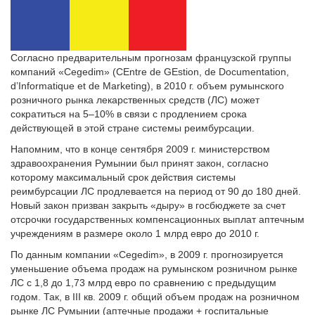
Согласно предварительным прогнозам французской группы
компаний «Cegedim» (CEntre de GEstion, de Documentation,
d’Informatique et de Marketing), в 2010 г. объем румынского
розничного рынка лекарственных средств (ЛС) может
сократиться на 5–10% в связи с продлением срока
действующей в этой стране системы реимбурсации.
Напомним, что в конце сентября 2009 г. министерством
здравоохранения Румынии был принят закон, согласно
которому максимальный срок действия системы
реимбурсации ЛС про­длевается на период от 90 до 180 дней.
Новый закон призван закрыть «дыру» в госбюджете за счет
отсрочки государственных компенсационных выплат аптечным
учреждениям в размере около 1 млрд евро до 2010 г.
По данным компании «Cegedim», в 2009 г. прогнозируется
уменьшение объема продаж на румынском розничном рынке
ЛС с 1,8 до 1,73 млрд евро по сравнению с предыдущим
годом. Так, в III кв. 2009 г. общий объем продаж на розничном
рынке ЛС Румынии (аптечные продажи + госпитальные