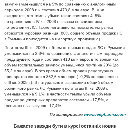
закупки) уменьшился на 5% по сравнению с аналогичным
периодом 2008 г. и составил 473,8 млн евро. В IV кв.
ожидается, что темпы убыли также составят 4–5%
по сравнению с IV кв. 2008 г. в связи со снижением
потребления ЛС. Также негативно на показателях рынка
отразится курсовая разница (80% общего объе­ма продаж ЛС
в Румынии приходится на импортную продукцию).
По итогам III кв. 2009 г. объем аптечных продаж ЛС в Румынии
уменьшился на 2,8% по сравнению с аналогичным периодом
предыдущего года и составил 418 млн евро, в то время как
объем гос­питальных закупок уменьшился почти на 20% (до
55,2 млн евро). В это время объем продаж рецептурных
препаратов составил 352,6 млн евро (–0,2% по сравнению
с III кв. 2008 г.). В натуральном выражении общий объем
розничного рынка ЛС Румынии по итогам III кв. 2009 г.
уменьшился на 9,1%, в частности темпы убыли объема
продаж рецептурных препаратов составили –17,5%, а
госпитальных закупок –17,4%.
По материалам
www.ceepharma.com
Бажаєте завжди бути в курсі останніх новин