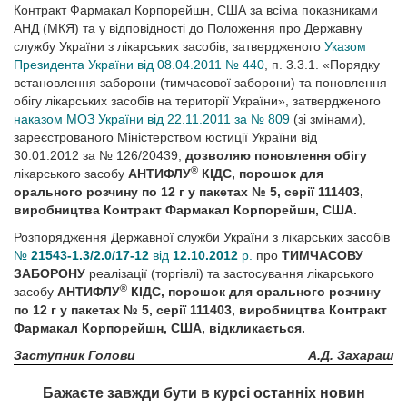
Контракт Фармакал Корпорейшн, США за всіма показниками
АНД (МКЯ) та у відповідності до Положення про Державну
службу України з лікарських засобів, затвердженого
Указом
Президента України від 08.04.2011 № 440
, п. 3.3.1. «Порядку
встановлення заборони (тимчасової заборони) та поновлення
обігу лікарських засобів на території України», затвердженого
наказом МОЗ України від 22.11.2011 за № 809
(зі змінами),
зареєстрованого Міністерством юстиції України від
30.01.2012 за № 126/20439,
дозволяю поновлення обігу
®
лікарського засобу
АНТИФЛУ
КІДС, порошок для
орального розчину по 12 г у пакетах № 5, серії 111403,
виробництва Контракт Фармакал Корпорейшн, США.
Розпорядження Державної служби України з лікарських засобів
№
21543-1.3/2.0/17-12
від
12.10.2012
р.
про
ТИМЧАСОВУ
ЗАБОРОНУ
реалізації (торгівлі) та застосування лікарського
®
засобу
АНТИФЛУ
КІДС, порошок для орального розчину
по 12 г у пакетах № 5, серії 111403, виробництва Контракт
Фармакал Корпорейшн, США, відкликається.
Заступник Голови
А.Д. Захараш
Бажаєте завжди бути в курсі останніх новин