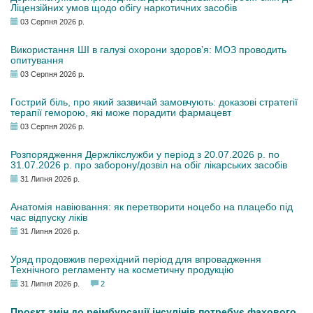
Ліцензійних умов щодо обігу наркотичних засобів
03 Серпня 2026 р.
Використання ШІ в галузі охорони здоров’я: МОЗ проводить
опитування
03 Серпня 2026 р.
Гострий біль, про який зазвичай замовчують: доказові стратегії
терапії геморою, які може порадити фармацевт
03 Серпня 2026 р.
Розпорядження Держлікслужби у період з 20.07.2026 р. по
31.07.2026 р. про заборону/дозвіл на обіг лікарських засобів
31 Липня 2026 р.
Анатомія навіювання: як перетворити ноцебо на плацебо під
час відпуску ліків
31 Липня 2026 р.
Уряд продовжив перехідний період для впровадження
Технічного регламенту на косметичну продукцію
31 Липня 2026 р.
2
Проєкт змін до реімбурсації інсулінів потребує фахового