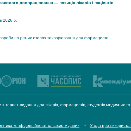
 фахового доопрацювання — позиція лікарів і пацієнтів
чі 2026 р.
хвороби на різних етапах захворювання для фармацевта
 інтернет-видання для лікарів, фармацевтів, студентів медичних т
літика конфіденційності та захисту даних
Угода про використа