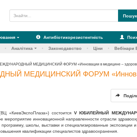
рювання
Антибіотикорезистентність
Псих
Аналітика
Законодавство
Ціни
Вебінари 
ЖДУНАРОДНЫЙ МЕДИЦИНСКИЙ ФОРУМ «Инновации в медицине – здоровь
НЫЙ МЕДИЦИНСКИЙ ФОРУМ «Иннов
Поділ
 (ВЦ «КиевЭкспоПлаза») состоится
V ЮБИЛЕЙНЫЙ МЕЖДУНА
ое мероприятие инновационной направленности отрасли здравоо
 программу, школы, выставки и специализированные экспозиции и
овышения квалификации специалистов здравоохранения.