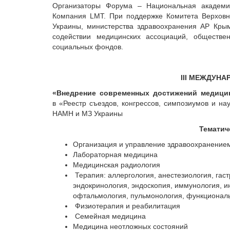
Организаторы Форума – Национальная академи
Компания LMT. При поддержке Комитета Верховн
Украины, министерства здравоохранения АР Кры
содействии медицинских ассоциаций, обществе
социальных фондов.
III
МЕЖДУНАР
«Внедрение
современных достижений медицин
в «Реестр съездов, конгрессов, симпозиумов и н
НАМН и МЗ Украины
Тематич
Организация и управление здравоохранение
Лабораторная медицина
Медицинская радиология
Терапия: аллергология, анестезиология, гас
эндокринология, эндоскопия, иммунология, и
офтальмология, пульмонология, функциональ
Физиотерапия и реабилитация
Семейная медицина
Медицина неотложных состояний