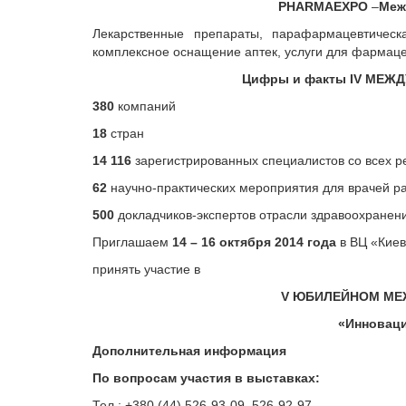
PHARMAEXPO
–
Меж
Лекарственные препараты, парафармацевтическа
комплексное оснащение аптек, услуги для фармаце
Цифры и факты І
V
МЕЖДУ
380
компаний
18
стран
14 116
зарегистрированных специалистов со всех р
62
научно-практических мероприятия для врачей р
500
докладчиков-экспертов отрасли здравоохранен
Приглашаем
14 – 16 октября 2014 года
в ВЦ «КиевЭ
принять участие в
V ЮБИЛЕЙНОМ МЕ
«Инноваци
Дополнительная информация
По вопросам участия в выставках:
Тел.: +380 (44) 526-93-09, 526-92-97