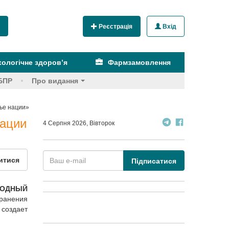
Реєстрація
Вхід
ологічне здоров’я
Фармзамовлення
БПР
Про видання
е нации»
ации
4 Серпня 2026, Вівторок
итися
Підписатися
РОДНЫЙ
хранения
 создает