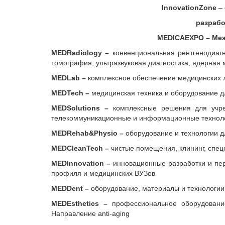
InnovationZone
–
разрабо
MEDICAEXPO
– Ме
MEDRadiology –
конвенциональная рентгенодиаг
томография, ультразвуковая диагностика, ядерная
MEDLab –
комплексное обеспечение медицинских 
MEDTech –
медицинская техника и оборудование д
MEDSolutions –
комплексные решения для учре
телекоммуникационные и информационные технол
MEDRehab&Physio –
оборудование и технологии 
MEDСleanTech –
чистые помещения, клининг, спе
MEDInnovation –
инновационные разработки и пе
профиля и медицинских ВУЗов
MEDDent –
оборудование, материалы и технологии
MEDEsthetics –
профессиональное оборудовани
Направление anti-aging