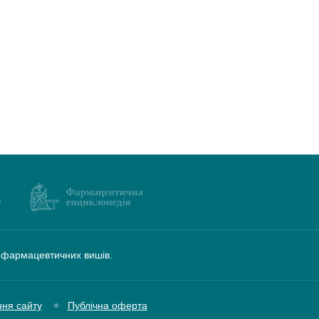
а фармацевтичних вишів.
ння сайту
Публічна оферта