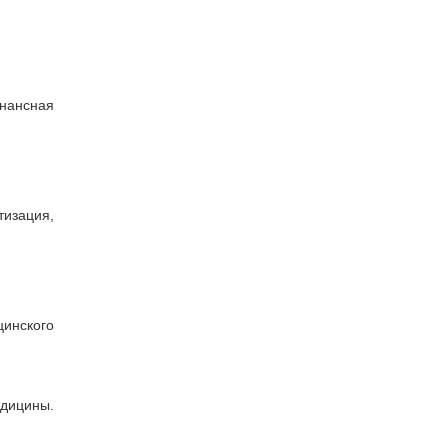
онансная
изация,
цинского
дицины.