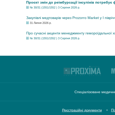
Проєкт змін до реімбурсації інсулінів потребує
№ 30/31 (1551/1552 ) 3 Серпня 2026 р.
Закупівлі медтоварів через Prozorro Market у I півріч
31 Липня 2026 р.
Про сучасні акценти менеджменту гемороїдальної 
№ 30/31 (1551/1552 ) 3 Серпня 2026 р.
Спеціалізоване медичне
Реєстраційні документи
По