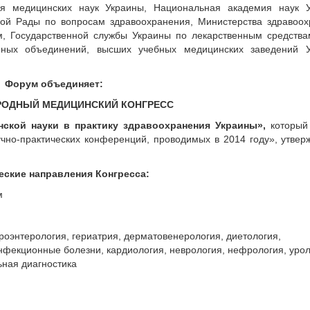
я медицинских наук Украины, Национальная академия наук У
ой Рады по вопросам здравоохранения, Министерства здравоох
м, Государственной службы Украины по лекарственным средства
нных объединений, высших учебных медицинских заведений У
Форум объединяет:
ОДНЫЙ МЕДИЦИНСКИЙ КОНГРЕСС
ской науки в практику здравоохранения Украины»
,
который
аучно-практических конференций, проводимых в 2014 году», утве
еские направления Конгресса:
м
троэнтерология, гериатрия, дерматовенерология, диетология,
нфекционные болезни, кардиология, неврология, нефрология, урол
ная диагностика