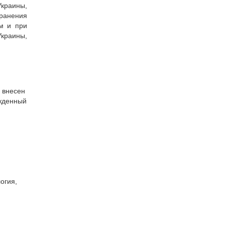
краины,
ранения
м и при
краины,
 внесен
ржденный
огия,