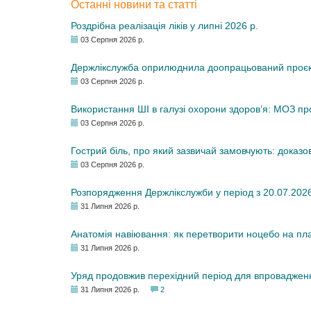
Останні новини та статті
Роздрібна реалізація ліків у липні 2026 р.
03 Серпня 2026 р.
Держлікслужба оприлюднила доопрацьований проєкт 
03 Серпня 2026 р.
Використання ШІ в галузі охорони здоров’я: МОЗ п
03 Серпня 2026 р.
Гострий біль, про який зазвичай замовчують: доказо
03 Серпня 2026 р.
Розпорядження Держлікслужби у період з 20.07.2026 р
31 Липня 2026 р.
Анатомія навіювання: як перетворити ноцебо на плац
31 Липня 2026 р.
Уряд продовжив перехідний період для впровадженн
31 Липня 2026 р.
2