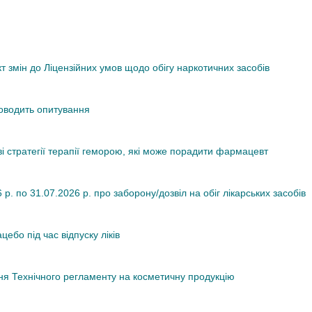
змін до Ліцензійних умов щодо обігу наркотичних засобів
роводить опитування
ві стратегії терапії геморою, які може порадити фармацевт
. по 31.07.2026 р. про заборону/дозвіл на обіг лікарських засобів
ебо під час відпуску ліків
я Технічного регламенту на косметичну продукцію