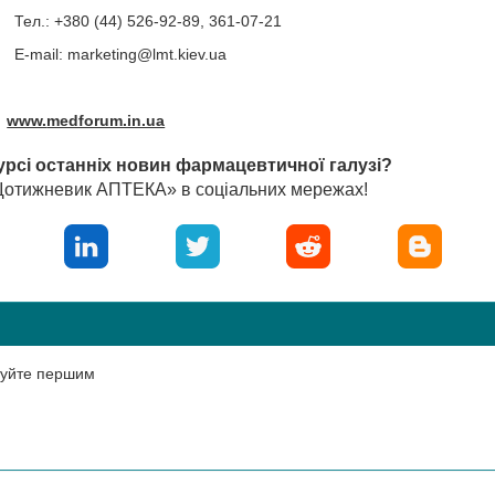
Тел.: +380 (44) 526-92-89, 361-07-21
E-mail:
marketing@lmt.kiev.ua
www.
medforum.in.ua
урсі останніх новин фармацевтичної галузі?
«Щотижневик АПТЕКА» в соціальних мережах!
нтуйте першим