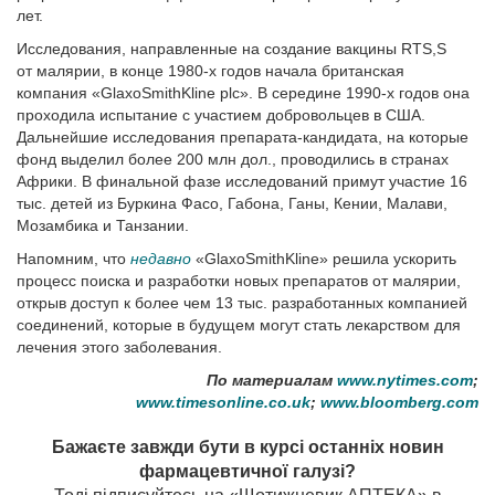
лет.
Исследования, направленные на создание вакцины RTS,S
от малярии, в конце 1980-х годов начала британская
компания «GlaxoSmithKline plc». В середине 1990-х годов она
проходила испытание с участием добровольцев в США.
Дальнейшие исследования препарата-кандидата, на которые
фонд выделил более 200 млн дол., проводились в странах
Африки. В финальной фазе исследований примут участие 16
тыс. детей из Буркина Фасо, Габона, Ганы, Кении, Малави,
Мозамбика и Танзании.
Напомним, что
недавно
«GlaxoSmithKline» решила ускорить
процесс поиска и разработки новых препаратов от малярии,
открыв доступ к более чем 13 тыс. разработанных компанией
соединений, которые в будущем могут стать лекарством для
лечения этого заболевания.
По материалам
www.nytimes.com
;
www.timesonline.co.uk
;
www.bloomberg.com
Бажаєте завжди бути в курсі останніх новин
фармацевтичної галузі?