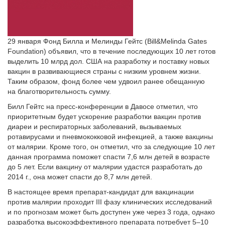
29 января Фонд Билла и Мелинды Гейтс (Bill&Melinda Gates
Foundation) объявил, что в течение последую­щих 10 лет готов
выделить 10 млрд дол. США на разработку и поставку новых
вакцин в развивающиеся страны с низким уровнем жизни.
Таким образом, фонд более чем удвоил ранее обещанную
на благотворительность сумму.
Билл Гейтс на пресс-конференции в Давосе отметил, что
приоритетным будет ускорение разработки вакцин против
диареи и респираторных заболеваний, вызываемых
ротавирусами и пневмококковой инфекцией, а также вакцины
от малярии. Кроме того, он отметил, что за следующие 10 лет
данная программа поможет спасти 7,6 млн детей в возрасте
до 5 лет. Если вакцину от малярии удастся разработать до
2014 г., она может спасти до 8,7 млн детей.
В настоящее время препарат-кандидат для вакцинации
против малярии проходит III фазу клинических исследований
и по прогнозам может быть доступен уже через 3 года, однако
разработка высокоэффективного препарата потребует 5–10