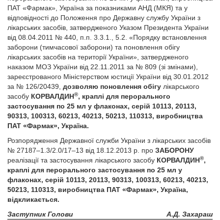
ПАТ «Фармак», Україна за показниками АНД (МКЯ) та у
відповідності до Положення про Державну службу України з
лікарських засобів, затвердженого Указом Президента України
від 08.04.2011 № 440, п.п. 3.3.1., 5.2. «Порядку встановлення
заборони (тимчасової заборони) та поновлення обігу
лікарських засобів на території України», затвердженого
наказом МОЗ України від 22.11.2011 за № 809 (зі змінами),
зареєстрованого Міністерством юстиції України від 30.01.2012
за № 126/20439,
дозволяю поновлення обігу
лікарського
®
засобу
КОРВАЛДИН
, краплі для перорального
застосування по 25 мл у флаконах, серій 10113, 20113,
90313, 100313, 60213, 40213, 50213, 110313, виробництва
ПАТ «Фармак», Україна.
Розпорядження Державної служби України з лікарських засобів
№ 27187–1.3/2.0/17–13 від 18.12.2013 р. про
ЗАБОРОНУ
®
реалізації та застосування лікарського засобу
КОРВАЛДИН
,
краплі для перорального застосування по 25 мл у
флаконах, серій 10113, 20113, 90313, 100313, 60213, 40213,
50213, 110313, виробництва ПАТ «Фармак», Україна,
відкликається.
Заступник Голови
А.Д. Захараш