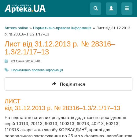
Меню
Меню
»
»
Аптека online
Нормативно-правова інформація
Лист від 31.12.2013
р. № 28316–1.3/2.1/17–13
Лист від 31.12.2013 р. № 28316–
1.3/2.1/17–13
03 Січня 2014 3:48
Нормативно-правова інформація
Поділитися
ЛИСТ
від 31.12.2013 р. № 28316–1.3/2.1/17–13
На підставі позитивних результатів додаткового дослідження
серій 10113, 20113, 90313, 100313, 60213, 40213, 50213,
®
110313 лікарського засобу КОРВАЛДИН
, краплі для
перорального застосування по 25 мл у флаконах, виробництва