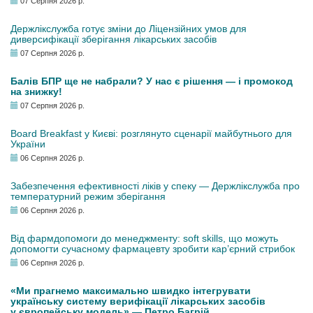
07 Серпня 2026 р.
Держлікслужба готує зміни до Ліцензійних умов для
диверсифікації зберігання лікарських засобів
07 Серпня 2026 р.
Балів БПР ще не набрали? У нас є рішення — і промокод
на знижку!
07 Серпня 2026 р.
Board Breakfast у Києві: розглянуто сценарії майбутнього для
України
06 Серпня 2026 р.
Забезпечення ефективності ліків у спеку — Держлікслужба про
температурний режим зберігання
06 Серпня 2026 р.
Від фармдопомоги до менеджменту: soft skills, що можуть
допомогти сучасному фармацевту зробити кар’єрний стрибок
06 Серпня 2026 р.
«Ми прагнемо максимально швидко інтегрувати
українську систему верифікації лікарських засобів
у європейську модель» — Петро Багрій