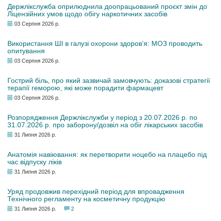
Держлікслужба оприлюднила доопрацьований проєкт змін до
Ліцензійних умов щодо обігу наркотичних засобів
03 Серпня 2026 р.
Використання ШІ в галузі охорони здоров’я: МОЗ проводить
опитування
03 Серпня 2026 р.
Гострий біль, про який зазвичай замовчують: доказові стратегії
терапії геморою, які може порадити фармацевт
03 Серпня 2026 р.
Розпорядження Держлікслужби у період з 20.07.2026 р. по
31.07.2026 р. про заборону/дозвіл на обіг лікарських засобів
31 Липня 2026 р.
Анатомія навіювання: як перетворити ноцебо на плацебо під
час відпуску ліків
31 Липня 2026 р.
Уряд продовжив перехідний період для впровадження
Технічного регламенту на косметичну продукцію
31 Липня 2026 р.
2