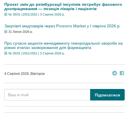
Проєкт змін до реімбурсації інсулінів потребує фахового
доопрацювання — позиція лікарів і пацієнтів
№ 30/31 (1551/1552 ) 3 Серпня 2026 р.
Закупівлі медтоварів через Prozorro Market у I півріччі 2026 р.
31 Липня 2026 р.
Про сучасні акценти менеджменту гемороїдальної хвороби на
різних етапах захворювання для фармацевта
№ 30/31 (1551/1552 ) 3 Серпня 2026 р.
4 Серпня 2026, Вівторок
Підписатися