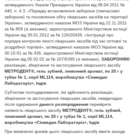
затвердженого Указом Президента України від 08.04.2011 №
440, п. 4.3. «Порядку встановлення заборони (тимчасової
заборони) та поновлення обігу лікарських засобів на території
України», затвердженого наказом МОЗ України від 22.11.2011
за № 809 (зі змінами), зареєстрованого Міністерством юстиції
України від 30.01.2012 за № 126/20439, «Інструкції про
порядок контролю якості лікарських засобів під час оптової та
роздрібної торгівлі», затвердженої наказом МОЗ України від
30.10.01 за № 436, зареєстрованої Міністерством юстиції
України від 05.02.02 за № 107/6395 (зі змінами),
ЗАБОРОНЯЮ
реалізацію, зберігання та застосування лікарського засобу
МЕТРОДЕНТ®, гель зубний, лимонний аромат, по 20 г у
тубах № 1, серії ML114, виробництва «Сінмедик
Лабораторіз», Індія
.
Суб’єктам господарювання, які здійснюють реалізацію,
зберігання та застосування лікарських засобів, невідкладно
після одержання
даного розпорядження
перевірити
наявність лікарського засобу
МЕТРОДЕНТ®, гель зубний,
лимонний аромат, по 20 г у тубах № 1, серії ML114,
виробництва «Сінмедик Лабораторіз», Індія
.
При виявленні зразків цього лікарського засобу вжити заходи