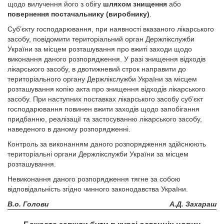
щодо вилучення його з обігу
шляхом знищення
або
повернення постачальнику (виробнику)
.
Суб’єкту господарювання, при наявності вказаного лікарського
засобу, повідомити територіальний орган Держлікслужби
України за місцем розташування про вжиті заходи щодо
виконання даного розпорядження. У разі знищення відходів
лікарського засобу, в двотижневий строк направити до
територіального органу Держлікслужби України за місцем
розташування копію акта про знищення відходів лікарського
засобу. При наступних поставках лікарського засобу суб’єкт
господарювання повинен вжити заходів щодо запобігання
придбанню, реалізації та застосуванню лікарського засобу,
наведеного в даному розпорядженні.
Контроль за виконанням даного розпорядження здійснюють
територіальні органи Держлікслужби України за місцем
розташування.
Невиконання даного розпорядження тягне за собою
відповідальність згідно чинного законодавства України.
В.о. Голови
А.Д. Захараш