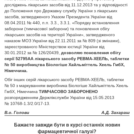
досліджень лікарських засобів від 11.12.2013 та у відповідності
до Положення про Державну службу України з лікарських
засобів, затвердженого Указом Президента України від
08.04.2011 № 440, п.п. 3.3., 3.3.1. «Порядку встановлення
заборони (тимчасової заборони) та поновлення обігу
лікарських засобів на території України», затвердженого
наказом МОЗ України від 22.11.2011 за № 809 (зі змінами),
зареєстрованого Міністерством юстиції України від
30.01.2012 за № 126/20439,
дозволяю поновлення обігу
серії 52795АА лікарського засобу РЕВМА-ХЕЕЛЬ, таблетки
№ 50 виробництва Біологіше Хайльміттель Хеель ГмбХ,
Німеччина.
Обіг інших серій лікарського засобу РЕВМА-ХЕЕЛЬ, таблетки
№ 50 з маркуванням виробника Біологіше Хайльміттель Хеель
ГмбХ, Німеччина
ТИМЧАСОВО ЗАБОРОНЕНО
розпорядженням Держлікслужби України від 15.05.2013
№ 10768-1.3/2.0/17-13.
В.о. Голови
А.Д. Захараш
Бажаєте завжди бути в курсі останніх новин
фармацевтичної галузі?