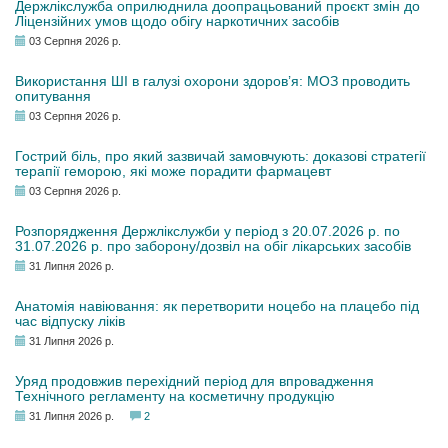
Держлікслужба оприлюднила доопрацьований проєкт змін до
Ліцензійних умов щодо обігу наркотичних засобів
03 Серпня 2026 р.
Використання ШІ в галузі охорони здоров’я: МОЗ проводить
опитування
03 Серпня 2026 р.
Гострий біль, про який зазвичай замовчують: доказові стратегії
терапії геморою, які може порадити фармацевт
03 Серпня 2026 р.
Розпорядження Держлікслужби у період з 20.07.2026 р. по
31.07.2026 р. про заборону/дозвіл на обіг лікарських засобів
31 Липня 2026 р.
Анатомія навіювання: як перетворити ноцебо на плацебо під
час відпуску ліків
31 Липня 2026 р.
Уряд продовжив перехідний період для впровадження
Технічного регламенту на косметичну продукцію
31 Липня 2026 р.
2