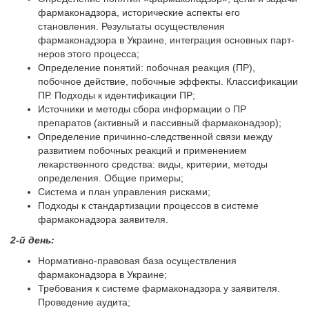
фармаконадзора, исторические аспекты его
становления. Результаты осуществления
фармаконадзора в Украине, интеграция основных парт­
неров этого процесса;
Определение понятий: побочная реакция (ПР),
побочное действие, побочные эффекты. Классификации
ПР. Подходы к идентификации ПР;
Источники и методы сбора информации о ПР
препаратов (активный и пассивный фармаконадзор);
Определение причинно-следственной связи между
развитием побочных реакций и применением
лекарственного средства: виды, критерии, методы
определения. Общие примеры;
Система и план управления рисками;
Подходы к стандартизации процессов в системе
фармаконадзора заявителя.
2-й день:
Нормативно-правовая база осуществления
фармаконадзора в Украине;
Требования к системе фармаконадзора у заявителя.
Проведение аудита;