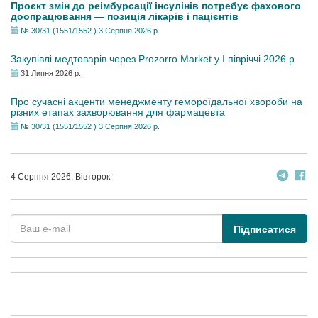
Проєкт змін до реімбурсації інсулінів потребує фахового
доопрацювання — позиція лікарів і пацієнтів
№ 30/31 (1551/1552 ) 3 Серпня 2026 р.
Закупівлі медтоварів через Prozorro Market у I півріччі 2026 р.
31 Липня 2026 р.
Про сучасні акценти менеджменту гемороїдальної хвороби на
різних етапах захворювання для фармацевта
№ 30/31 (1551/1552 ) 3 Серпня 2026 р.
4 Серпня 2026, Вівторок
Підписатися