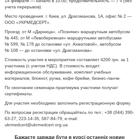
14 февраля — начало в 10:00; продолжительность — 7 ч (без
учета перерывов).
Место проведения: г. Киев, ул. Драгоманова, 1А, офис № 2 —
ООО «УКРМЕДСЕРТ».
Проезд: от М «Дарница», «Позняки» маршрутным автобусом
№ 445; от М «Левобережная» маршрутными автобусами
№ 599, № 178 до остановки «ул. Ахматовой», автобусом
№ 108 — до остановки «ул. Драгоманова».
Стоимость участия в мероприятии составляет 4200 грн. за 1
участника (с учетом НДС). В стоимость входит:
информационное обслуживание, комплект учебных
материалов, блокнот, ручка, кофе-брейки, бизнес-ланчи.
По окончании семинара-практикума участники получат
сертификаты.
Для участия необходимо заполнить регистрационную форму.
По вопросам регистрации обращайтесь по тел.: +38 (044) 390-
63-27; 223-14-35; 587-84-79; e-mail:
ukrmedcert@ukrmedcert.org.ua
.
Бажаєте завжди бути в курсі останніх новин