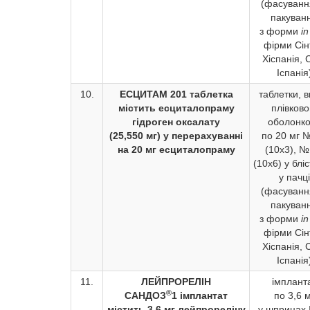
(фасуванн
пакуван
з форми
in
фірми Сін
Хіспанія, С
Іспанія
10.
ЕСЦИТАМ 20
1 таблетка
таблетки, в
містить есциталопраму
плівков
гідроген оксалату
оболонк
(25,550 мг) у перерахуванні
по 20 мг 
на 20 мг есциталопраму
(10х3), №
(10х6) у блі
у пачці
(фасуванн
пакуван
з форми
in
фірми Сін
Хіспанія, С
Іспанія
11.
ЛЕЙПРОРЕЛІН
імплант
®
САНДОЗ
1 імплантат
по 3,6 м
містить 3,6 мг лейпрореліну
у шприцах 