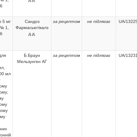
 6
о 5 мг
Сандоз
за рецептом
не підлягає
UA/13229
№ 1,
Фармасьютікалз
 6
д.д.
для
Б.Браун
за рецептом
не підлягає
UA/13231
й
Мельзунген АГ
мл,
00 мл
у
ому
ому;
ку
ому
ному
ому
сних
тонній