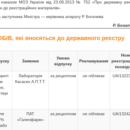
ого наказом МОЗ України від 23.08.2013 № 752 «Про державну ре
ін до реєстраційних матеріалів».
 заступника Міністра — керівника апарату Р. Богачева.
Р. Бога
ІВ, які вносяться до державного реєстру
Ном
Умови
уску
Заявник
Рекламування
реєстрац
відпуску
посвід
криті
Лабораторія
за рецептом
не підлягає
UA/13223
ою
Касаско А.П.Т.Т.
ою,
стері
ля
ПАТ
за рецептом
не підлягає
UA/13242
6%
«Галичфарм»
 або