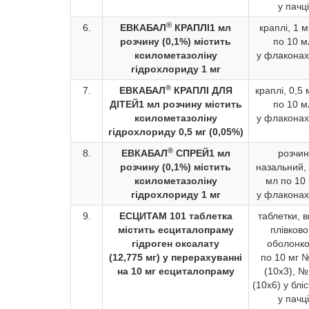
у пачці
®
6.
ЕВКАБАЛ
КРАПЛІ
1 мл
краплі, 1 м
розчину (0,1%) містить
по 10 м
ксилометазоліну
у флаконах
гідрохлориду 1 мг
®
7.
ЕВКАБАЛ
КРАПЛІ ДЛЯ
краплі, 0,5 
ДІТЕЙ
1 мл розчину містить
по 10 м
ксилометазоліну
у флаконах
гідрохлориду 0,5 мг (0,05%)
®
8.
ЕВКАБАЛ
СПРЕЙ
1 мл
розчин
розчину (0,1%) містить
назальний, 
ксилометазоліну
мл по 10
гідрохлориду 1 мг
у флаконах
9.
ЕСЦИТАМ 10
1 таблетка
таблетки, в
містить есциталопраму
плівков
гідроген оксалату
оболонк
(12,775 мг) у перерахуванні
по 10 мг 
на 10 мг есциталопраму
(10х3), №
(10х6) у блі
у пачці