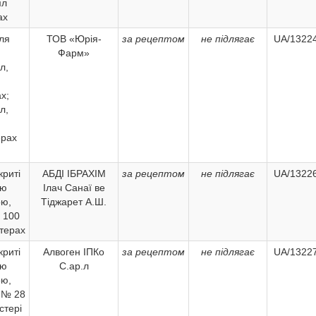
мл
ах
ля
ТОВ «Юрія-
за рецептом
не підлягає
UA/13224
й
Фарм»
л,
х;
л,
ерах
криті
АБДІ ІБРАХІМ
за рецептом
не підлягає
UA/13226
ою
Ілач Санаї ве
ою,
Тіджарет А.Ш.
 100
стерах
криті
Алвоген ІПКо
за рецептом
не підлягає
UA/13227
ою
С.ар.л
ою,
г № 28
стері