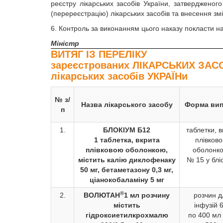
реєстру лікарських засобів України, затверджен
(перереєстрацію) лікарських засобів та внесення зм
6. Контроль за виконанням цього наказу покласти на
Міністр
ВИТЯГ ІЗ ПЕРЕЛІКУ
зареєстрованих ЛІКАРСЬКИХ ЗАСОБ
лікарських засобів УКРАЇНи
№ з/
Назва лікарського засобу
Форма вип
п
1.
БЛОКІУМ Б12
таблетки, в
1 таблетка, вкрита
плівков
плівковою оболонкою,
оболонк
містить калію диклофенаку
№ 15 у блі
50 мг, бетаметазону 0,3 мг,
ціанокобаламіну 5 мг
®
2.
ВОЛЮТАН
1 мл розчину
розчин д
містить
інфузій 
гідроксиетилкрохмалю
по 400 мл