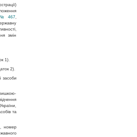
страції)
ложення
у № 467
,
державну
ивності,
ння змін
к 1).
аток 2).
і засоби
ришкою-
ідчення
України,
собів та
я, номер
ржавного