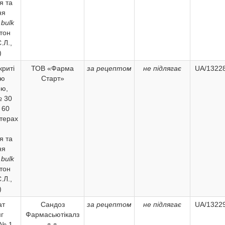
я та
ня
 bulk
тон
.Л.,
)
криті
ТОВ «Фарма
за рецептом
не підлягає
UA/13228
ою
Старт»
ою,
№ 30
 60
стерах
я та
ня
 bulk
тон
.Л.,
)
ат
Сандоз
за рецептом
не підлягає
UA/13229
г
Фармасьютікалз
№ 1,
д.д.