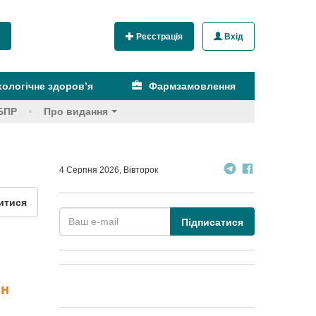
Реєстрація
Вхід
ологічне здоров’я
Фармзамовлення
БПР
Про видання
4 Серпня 2026, Вівторок
итися
Підписатися
ін