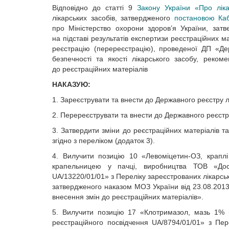
Відповідно до статті 9
Закону України «Про ліка
лікарських засобів, затвердженого
постановою Каб
про Міністерство охорони здоров’я України, зат
на підставі результатів експертизи реєстраційних м
реєстрацію (перереєстрацію), проведеної ДП «Де
безпечності та якості лікарського засобу, реком
до реєстраційних матеріалів
НАКАЗУЮ:
1. Зареєструвати та внести до Державного реєстру лі
2. Перереєструвати та внести до Державного реєстру 
3. Затвердити зміни до реєстраційних матеріалів та
згідно з переліком (додаток 3).
4. Вилучити позицію 10 «Левоміцетин-ОЗ, крап
крапельницею у пачці, виробництва ТОВ «Дос
UA/13220/01/01» з Переліку зареєстрованих лікарськи
затвердженого наказом МОЗ України від 23.08.2013
внесення змін до реєстраційних матеріалів».
5. Вилучити позицію 17 «Клотримазол, мазь 1% 
реєстраційного посвідчення UA/8794/01/01» з Пер