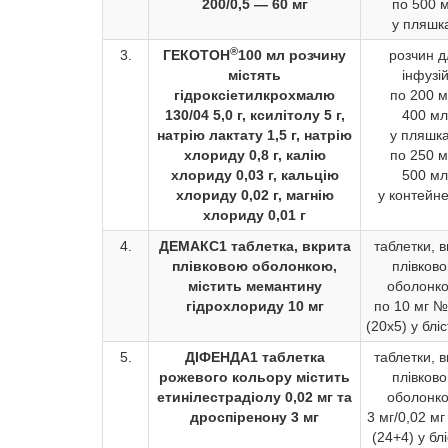
200/0,5 — 60 мг
по 500 
у пляшк
®
3.
ГЕКОТОН
100 мл розчину
розчин д
містять
інфузі
гідроксіетилкрохмалю
по 200 м
130/04 5,0 г, ксилітолу 5 г,
400 мл
натрію лактату 1,5 г, натрію
у пляшка
хлориду 0,8 г, калію
по 250 м
хлориду 0,03 г, кальцію
500 мл
хлориду 0,02 г, магнію
у контейн
хлориду 0,01 г
4.
ДЕМАКС
1 таблетка, вкрита
таблетки, в
плівковою оболонкою,
плівков
містить мемантину
оболонк
гідрохлориду 10 мг
по 10 мг №
(20х5) у блі
5.
ДІФЕНДА
1 таблетка
таблетки, в
рожевого кольору містить
плівков
етинілестрадіолу 0,02 мг та
оболонк
дроспіренону 3 мг
3 мг/0,02 м
(24+4) у блі