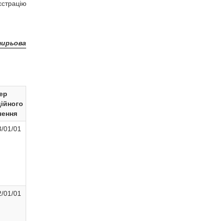
єстрацію
тирьова
ер
ійного
чення
/01/01
/01/01