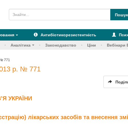
рювання
Антибіотикорезистентність
Псих
Аналітика
Законодавство
Ціни
Вебінари 
 № 771
013 р. № 771
Поділ
’Я УКРАЇНИ
страцію) лікарських засобів та внесення зм