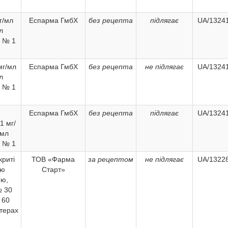
г/мл
Еспарма ГмбХ
без рецепта
підлягає
UA/13241
л
 № 1
мг/мл
Еспарма ГмбХ
без рецепта
не підлягає
UA/13241
л
 № 1
Еспарма ГмбХ
без рецепта
підлягає
UA/13241
1 мг/
 мл
 № 1
криті
ТОВ «Фарма
за рецептом
не підлягає
UA/13228
ою
Старт»
ою,
№ 30
 60
стерах