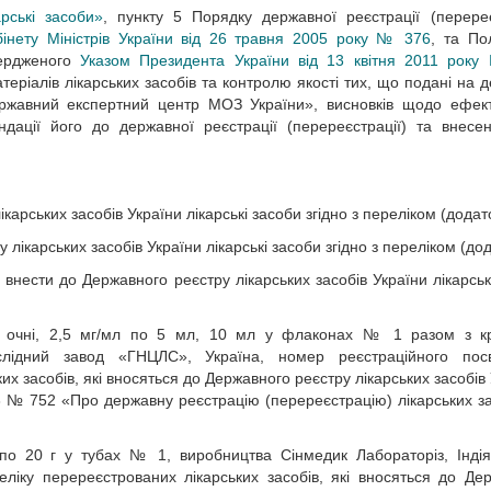
рські засоби»
, пункту 5 Порядку державної реєстрації (перереє
інету Міністрів України від 26 травня 2005 року № 376
, та По
вердженого
Указом Президента України від 13 квітня 2011 рок
атеріалів лікарських засобів та контролю якості тих, що подані на 
ржавний експертний центр МОЗ України», висновків щодо ефект
ендації його до державної реєстрації (перереєстрації) та внесе
карських засобів України лікарські засоби згідно з переліком (додато
лікарських засобів України лікарські засоби згідно з переліком (дод
 внести до Державного реєстру лікарських засобів України лікарськ
лі очні, 2,5 мг/мл по 5 мл, 10 мл у флаконах № 1 разом з к
лідний завод «ГНЦЛС», Україна, номер реєстраційного посв
х засобів, які вносяться до Державного реєстру лікарських засобів 
 № 752 «Про державну реєстрацію (перереєстрацію) лікарських за
по 20 г у тубах № 1, виробництва Сінмедик Лабораторіз, Інді
еліку перереєстрованих лікарських засобів, які вносяться до Де