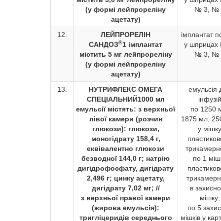
(у формі лейпрореліну
№ 3, №
ацетату)
12.
ЛЕЙПРОРЕЛІН
імплантат п
®
САНДОЗ
1 імплантат
у шприцах 
містить 5 мг лейпрореліну
№ 3, №
(у формі лейпрореліну
ацетату)
13.
НУТРИФЛЕКС ОМЕГА
емульсія 
СПЕЦІАЛЬНИЙ
1000 мл
інфузі
емульсії містять: з верхньої
по 1250 
лівої камери (розчин
1875 мл, 25
глюкози): глюкози,
у мішк
моногідрату 158,4 г,
пластиков
еквівалентно глюкози
трикамерн
безводної 144,0 г; натрію
по 1 міш
дигідрофосфату, дигідрату
пластиков
2,496 г; цинку ацетату,
трикамер
дигідрату 7,02 мг; //
в захисн
з верхньої правої камери
мішку;
(жирова емульсія):
по 5 захи
тригліцеридів середнього
мішків у кар