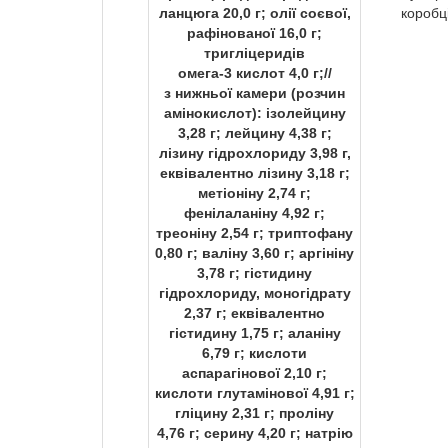
ланцюга 20,0 г; олії соєвої,
коробц
рафінованої 16,0 г;
тригліцеридів
омега-3 кислот 4,0 г;//
з нижньої камери (розчин
амінокислот): ізолейцину
3,28 г; лейцину 4,38 г;
лізину гідрохлориду 3,98 г,
еквівалентно лізину 3,18 г;
метіоніну 2,74 г;
фенілаланіну 4,92 г;
треоніну 2,54 г; триптофану
0,80 г; валіну 3,60 г; аргініну
3,78 г; гістидину
гідрохлориду, моногідрату
2,37 г; еквівалентно
гістидину 1,75 г; аланіну
6,79 г; кислоти
аспарагінової 2,10 г;
кислоти глутамінової 4,91 г;
гліцину 2,31 г; проліну
4,76 г; серину 4,20 г; натрію