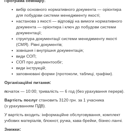
Програма семінару:
вибір основного нормативного документа — орієнтира
для побудови системи менеджменту якості;
настанова з якості — відповіді на вимоги нормативного
документа — орієнтира і ключ до побудови системи
документації;
структура документації системи менеджменту якості
(СМЯ). Рівні документів;
зовнішня і внутрішня документація;
види СОП;
СОП про документообіг;
види інструкцій;
заповнювані форми (протоколи, таблиці, графіки).
Організаційні питання:
п
очаток — 10:00; тривалість — 6 год (без урахування перерв).
Вартість послуг
становить 3120 грн. за 1 учасника
(з урахуванням ПДВ).
У вартість входить: інформаційне обслуговування, комплект
учбових матеріалів, блокнот, ручка, кава-брейки, бізнес-ланчі.
Знижки: