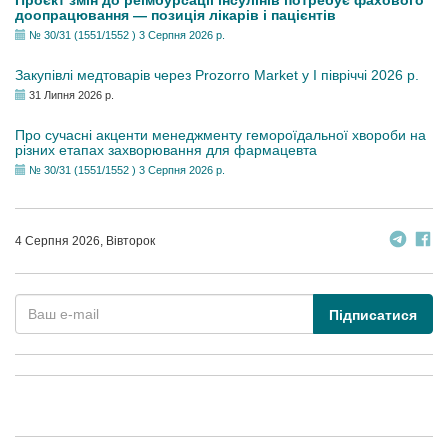
Проєкт змін до реімбурсації інсулінів потребує фахового
доопрацювання — позиція лікарів і пацієнтів
№ 30/31 (1551/1552 ) 3 Серпня 2026 р.
Закупівлі медтоварів через Prozorro Market у I півріччі 2026 р.
31 Липня 2026 р.
Про сучасні акценти менеджменту гемороїдальної хвороби на
різних етапах захворювання для фармацевта
№ 30/31 (1551/1552 ) 3 Серпня 2026 р.
4 Серпня 2026, Вівторок
Підписатися