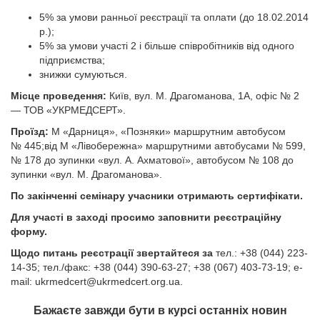
5% за умови ранньої реєстрації та оплати (до 18.02.2014
р.);
5% за умови участі 2 і більше співробітників від одного
підприємства;
знижки сумуються.
Місце проведення:
Київ, вул. М. Драгоманова, 1А, офіс № 2
— ТОВ «УКРМЕДСЕРТ».
Проїзд:
М «Дарниця», «Позняки» маршрутним автобусом
№ 445;від М «Лівобережна» маршрутними автобусами № 599,
№ 178 до зупинки «вул. А. Ахматової», автобусом № 108 до
зупинки «вул. М. Драгоманова».
По закінченні семінару учасники отримають сертифікати.
Для участі в заході просимо заповнити реєстраційну
форму.
Щодо питань реєстрації звертайтеся за
тел.: +38 (044) 223-
14-35; тел./факс: +38 (044) 390-63-27; +38 (067) 403-73-19; е-
mail:
ukrmedcert@ukrmedcert.org.ua
.
Бажаєте завжди бути в курсі останніх новин