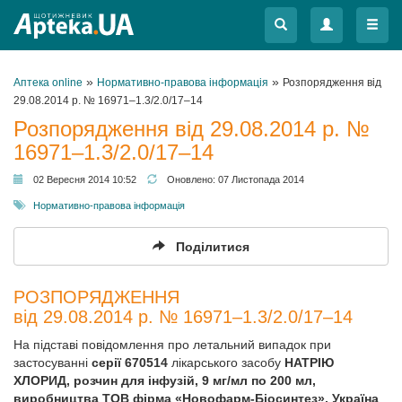
Меню
Меню
»
»
Аптека online
Нормативно-правова інформація
Розпорядження від
29.08.2014 р. № 16971–1.3/2.0/17–14
Розпорядження від 29.08.2014 р. №
16971–1.3/2.0/17–14
02 Вересня 2014 10:52
Оновлено:
07 Листопада 2014
Нормативно-правова інформація
Поділитися
РОЗПОРЯДЖЕННЯ
від 29.08.2014 р. № 16971–1.3/2.0/17–14
На підставі повідомлення про летальний випадок при
застосуванні
серії 670514
лікарського засобу
НАТРІЮ
ХЛОРИД, розчин для інфузій, 9 мг/мл по 200 мл,
виробництва ТОВ фірма «Новофарм-Біосинтез», Україна
,