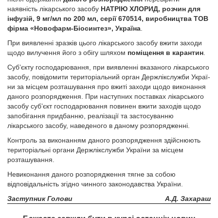
наявність лікарського засобу
НАТРІЮ ХЛОРИД, розчин для
інфузій, 9
мг/мл
по 200 мл, серії 670514, виробництва ТОВ
фірма «Новофарм-Біосинтез», Україна
.
При виявленні зразків цього лікарського засобу вжити заходи
щодо вилучення його з обігу шляхом
поміщення в карантин
.
Суб’єкту господарювання, при виявленні вказаного лікарського
засобу, повідомити територіальний орган Держлікслужби Украї­
ни за місцем розташування про вжиті заходи щодо виконання
даного розпорядження. При наступних поставках лікарського
засобу суб’єкт господарювання повинен вжити заходів щодо
запобігання придбанню, реалізації та застосуванню
лікарського засобу, наведеного в даному розпорядженні.
Контроль за виконанням даного розпорядження здійснюють
територіальні органи Держлікслужби України за місцем
розташування.
Невиконання даного розпорядження тягне за собою
відповідальність згідно чинного законодавства України.
Заступник Голови
А.Д. Захараш