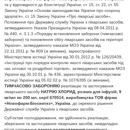
та у відповідності до Конституції України, ст. 15, ст. 22, ст. 55
Закону України «Основи законодавства України про охорону
здоров’я», ст. 15 Закону України «Про лікарські засоби»,
Положення про Державну службу України з лікарських засобів,
затвердженого Указом Президента Украї­ни від 08.04.2011 р.
№ 440, п. 3.1.3 «Порядку встановлення заборони (тимчасової
заборони) та поновлення обігу лікарських засобів на території
України», затвердженого наказом МОЗ України від
22.11.2011 р. № 809 (зі змінами), зареєстрованого
Міністерством юстиції України від 30.01.2012 р. № 126/20439,
«Інструкції про порядок контролю якості лікарських засобів під
час оптової та роздрібної торгівлі», затвердженої наказом МОЗ
України від 30.10.01 р. № 436, зареєстрованої Міністерством
юстиції України від 05.02.02 р. № 107/6395 (зі змінами),
ТИМЧАСОВО ЗАБОРОНЯЮ
реалізацію та застосування
лікарського засобу
НАТРІЮ ХЛОРИД, розчин для інфузій, 9
мг/мл по 200 мл, серії 670514, виробництва ТОВ фірма
«Новофарм-Біосинтез», Україна
, до окремого рішення
Державної служби України з лікарських засобів.
Суб’єктам господарювання, які здійснюють реалізацію,
зберігання та застосування лікарських засобів, невідкладно
після одержання
даного розпорядження
перевірити