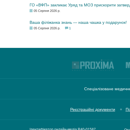
ГО «ВФП» закликає Уряд та МОЗ прискорити затвер
05 Серпня 2026 р.
Ваша філіжанка знань — наша чашка у подарунок!
05 Серпня 2026 р.
1
Спеціалізоване медичне
Реєстраційні документи
По
Ідентифікатор онлайн-медіа R40-01587