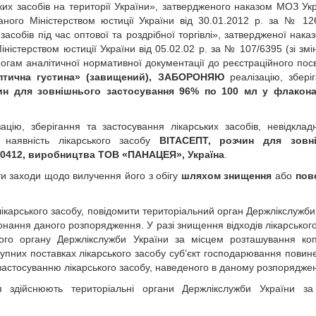
ких засобів на території України», затвердженого наказом МОЗ Укр
аного Міністерством юстиції України від 30.01.2012 р. за № 12
 засобів під час оптової та роздрібної торгівлі», затвердженої нак
іністерством юстиції України від 05.02.02 р. за № 107/6395 (зі змі
могам аналітичної нормативної документації до реєстраційного пос
птична густина» (завищений), ЗАБОРОНЯЮ
реалізацію, збері
ин для зовнішнього застосування 96% по 100 мл у флаконах
ацію, зберігання та застосування лікарських засобів, невідклад
наявність лікарського засобу
ВІТАСЕПТ, розчин для зовн
010412, виробництва ТОВ «ПАНАЦЕЯ», Україна
.
ити заходи щодо вилучення його з обігу
шляхом знищення
або
пов
лікарського засобу, повідомити територіальний орган Держлікслужби
нання даного розпорядження. У разі знищення відходів лікарського
ого органу Держлікслужби України за місцем розташування ко
тупних поставках лікарського засобу суб’єкт господарювання повин
 застосуванню лікарського засобу, наведеного в даному розпоряджен
 здійснюють територіальні органи Держлікслужби України за