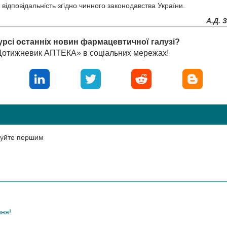
ідповідальність згідно чинного законодавства України.
А.Д. 
урсі останніх новин фармацевтичної галузі?
«Щотижневик АПТЕКА» в соціальних мережах!
нтуйте першим
ння!