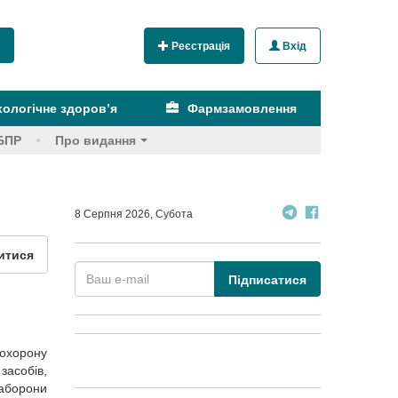
Реєстрація
Вхід
ологічне здоров’я
Фармзамовлення
БПР
Про видання
8 Серпня 2026, Субота
итися
Підписатися
 охорону
засобів,
заборони