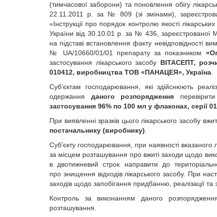
(тимчасової заборони) та поновлення обігу лікарсь
22.11.2011 р. за № 809 (зі змінами), зареєстров
«Інструкції про порядок контролю якості лікарських
України від 30.10.01 р. за № 436, зареєстрованої М
на підставі встановлення факту невідповідності ви
№ UA/10660/01/01 препарату за показником
«О
застосування лікарського засобу
ВІТАСЕПТ, розч
010412, виробництва ТОВ «ПАНАЦЕЯ», Україна
.
Суб’єктам господарювання, які здійснюють реаліз
одержання
даного розпорядження
перевірити 
застосування 96% по 100 мл у флаконах, серії 
При виявленні зразків цього лікарського засобу вж
постачальнику (виробнику)
.
Суб’єкту господарювання, при наявності вказаного 
за місцем розташування про вжиті заходи щодо вико
в двотижневий строк направити до територіальн
про знищення відходів лікарського засобу. При нас
заходів щодо запобігання придбанню, реалізації та
Контроль за виконанням даного розпорядження
розташування.