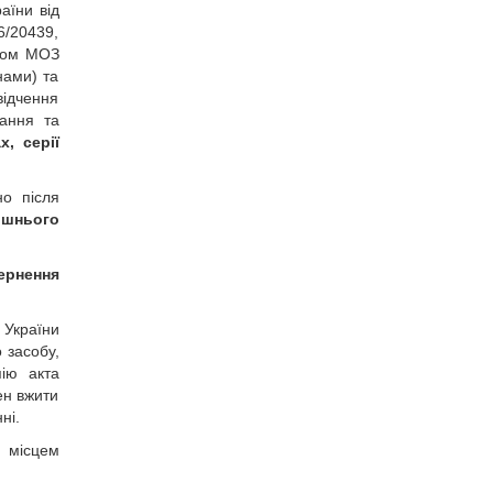
аїни від
6/20439,
азом МОЗ
нами) та
відчення
гання та
, серії
но після
ішнього
ернення
 України
 засобу,
пію акта
ен вжити
ні.
 місцем