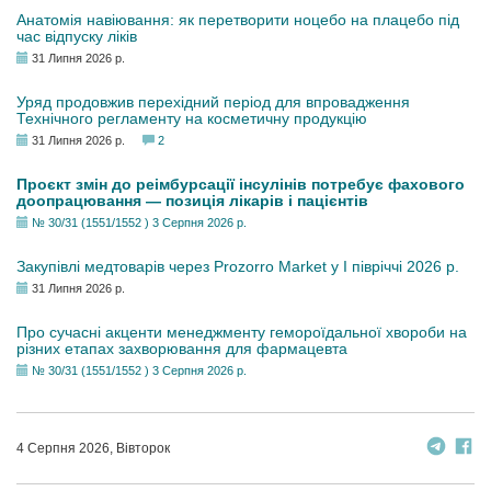
Анатомія навіювання: як перетворити ноцебо на плацебо під
час відпуску ліків
31 Липня 2026 р.
Уряд продовжив перехідний період для впровадження
Технічного регламенту на косметичну продукцію
31 Липня 2026 р.
2
Проєкт змін до реімбурсації інсулінів потребує фахового
доопрацювання — позиція лікарів і пацієнтів
№ 30/31 (1551/1552 ) 3 Серпня 2026 р.
Закупівлі медтоварів через Prozorro Market у I півріччі 2026 р.
31 Липня 2026 р.
Про сучасні акценти менеджменту гемороїдальної хвороби на
різних етапах захворювання для фармацевта
№ 30/31 (1551/1552 ) 3 Серпня 2026 р.
4 Серпня 2026, Вівторок