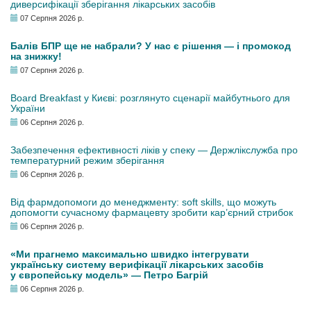
диверсифікації зберігання лікарських засобів
07 Серпня 2026 р.
Балів БПР ще не набрали? У нас є рішення — і промокод
на знижку!
07 Серпня 2026 р.
Board Breakfast у Києві: розглянуто сценарії майбутнього для
України
06 Серпня 2026 р.
Забезпечення ефективності ліків у спеку — Держлікслужба про
температурний режим зберігання
06 Серпня 2026 р.
Від фармдопомоги до менеджменту: soft skills, що можуть
допомогти сучасному фармацевту зробити кар’єрний стрибок
06 Серпня 2026 р.
«Ми прагнемо максимально швидко інтегрувати
українську систему верифікації лікарських засобів
у європейську модель» — Петро Багрій
06 Серпня 2026 р.