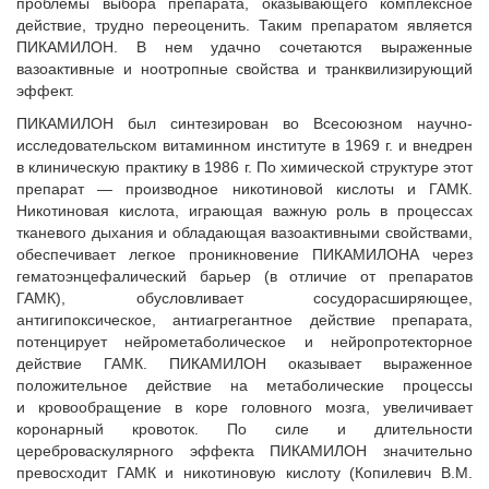
проблемы выбора препарата, оказывающего комплексное
действие, трудно переоценить. Таким препаратом является
ПИКАМИЛОН. В нем удачно сочетаются выраженные
вазоактивные и ноотропные свойства и транквилизирующий
эффект.
ПИКАМИЛОН был синтезирован во Всесоюзном научно-
исследовательском витаминном институте в 1969 г. и внедрен
в клиническую практику в 1986 г. По химической структуре этот
препарат — производное никотиновой кислоты и ГАМК.
Никотиновая кислота, играющая важную роль в процессах
тканевого дыхания и обладающая вазоактивными свойствами,
обеспечивает легкое проникновение ПИКАМИЛОНА через
гематоэнцефалический барьер (в отличие от препаратов
ГАМК), обусловливает сосудорасширяющее,
антигипоксическое, антиагрегантное действие препарата,
потенцирует нейрометаболическое и нейропротекторное
действие ГАМК. ПИКАМИЛОН оказывает выраженное
положительное действие на метаболические процессы
и кровообращение в коре головного мозга, увеличивает
коронарный кровоток. По силе и длительности
цереброваскулярного эффекта ПИКАМИЛОН значительно
превосходит ГАМК и никотиновую кислоту (Копилевич В.М.