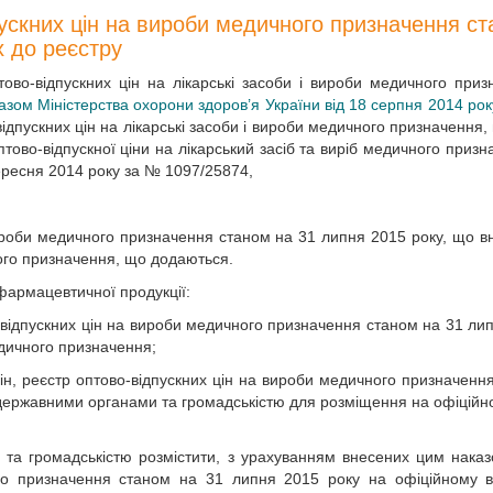
ускних цін на вироби медичного призначення с
х до реєстру
ово-відпускних цін на лікарські засоби і вироби медичного приз
азом Міністерства охорони здоров’я України від 18 серпня 2014 ро
дпускних цін на лікарські засоби і вироби медичного призначення,
тово-відпускної ціни на лікарський засіб та виріб медичного призн
вересня 2014 року за № 1097/25874,
вироби медичного призначення станом на 31 липня 2015 року, що в
ного призначення, що додаються.
фармацевтичної продукції:
о-відпускних цін на вироби медичного призначення станом на 31 ли
едичного призначення;
ін, реєстр оптово-відпускних цін на вироби медичного призначенн
з державними органами та громадськістю для розміщення на офіційн
 та громадськістю розмістити, з урахуванням внесених цим наказ
го призначення станом на 31 липня 2015 року на офіційному в