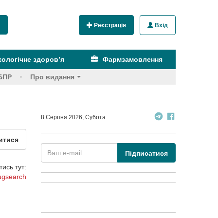
Реєстрація
Вхід
ологічне здоров’я
Фармзамовлення
БПР
Про видання
8 Серпня 2026, Субота
итися
Підписатися
ись тут:
ugsearch