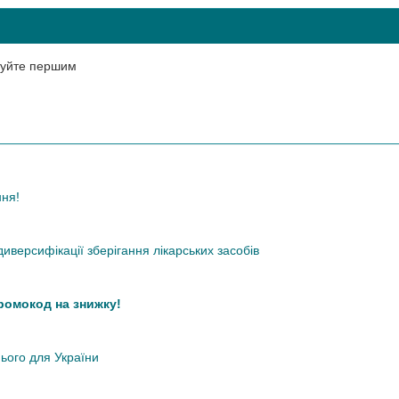
нтуйте першим
ння!
иверсифікації зберігання лікарських засобів
промокод на знижку!
нього для України