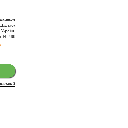
іташвілі
Додаток
 України
р. № 499
м
овський