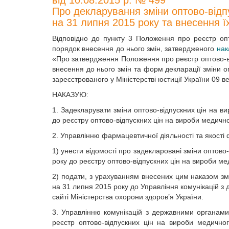
від 10.08.2015 р. № 499
Про декларування зміни оптово-відп
на 31 липня 2015 року та внесення ї
Відповідно до пункту 3 Положення про реєстр опт
порядок внесення до нього змін, затвердженого
нак
«Про затвердження Положення про реєстр оптово-ві
внесення до нього змін та форм декларації зміни оп
зареєстрованого у Міністерстві юстиції України 09 
НАКАЗУЮ:
1. Задекларувати зміни оптово-відпускних цін на 
до реєстру оптово-відпускних цін на вироби медич
2. Управлінню фармацевтичної діяльності та якості 
1) унести відомості про задекларовані зміни оптов
року до реєстру оптово-відпускних цін на вироби м
2) подати, з урахуванням внесених цим наказом зм
на 31 липня 2015 року до Управління комунікацій 
сайті Міністерства охорони здоров’я України.
3. Управлінню комунікацій з державними органами
реєстр оптово-відпускних цін на вироби медично