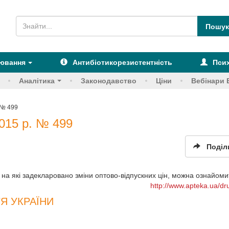
рювання
Антибіотикорезистентність
Псих
Аналітика
Законодавство
Ціни
Вебінари 
 № 499
015 р. № 499
Поділ
на які задекларовано зміни оптово-відпускних цін, можна ознайомит
http://www.apteka.ua/dr
Я УКРАЇНИ