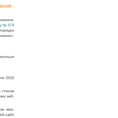
таном
начення,
ку № 574
 порядок
ачення»,
носяться
пня 2015
я станом
ому веб-
ом змін,
еб-сайті