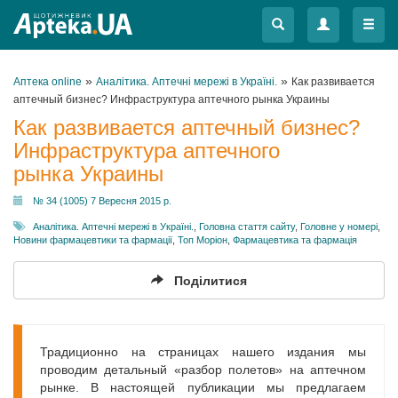
Меню
Меню
»
»
Аптека online
Аналітика. Аптечні мережі в Україні.
Как развивается
аптечный бизнес? Инфраструктура аптечного рынка Украины
Как развивается аптечный бизнес?
Инфраструктура аптечного
рынка Украины
№ 34 (1005) 7 Вересня 2015 р.
Аналітика. Аптечні мережі в Україні.
,
Головна стаття сайту
,
Головне у номері
,
Новини фармацевтики та фармації
,
Топ Моріон
,
Фармацевтика та фармація
Поділитися
Традиционно на страницах нашего издания мы
проводим детальный «разбор полетов» на аптечном
рынке. В настоящей публикации мы предлагаем