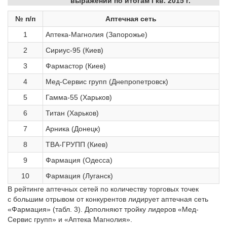
выражении по итогам I кв. 2015 г.
№ п/п
Аптечная сеть
1
Аптека-Магнолия (Запорожье)
2
Сириус-95 (Киев)
3
Фармастор (Киев)
4
Мед-Сервис групп (Днепропетровск)
5
Гамма-55 (Харьков)
6
Титан (Харьков)
7
Арника (Донецк)
8
ТВА-ГРУПП (Киев)
9
Фармация (Одесса)
10
Фармация (Луганск)
В рейтинге аптечных сетей по количеству торговых точек
с большим отрывом от конкурентов лидирует аптечная сеть
«Фармация» (табл. 3). Дополняют тройку лидеров «Мед-
Сервис групп» и «Аптека Магнолия».