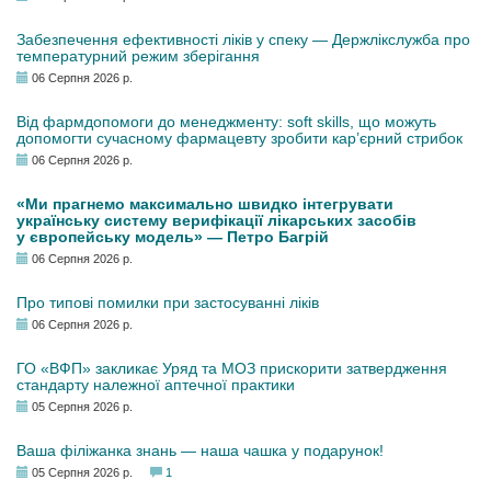
Забезпечення ефективності ліків у спеку — Держлікслужба про
температурний режим зберігання
06 Серпня 2026 р.
Від фармдопомоги до менеджменту: soft skills, що можуть
допомогти сучасному фармацевту зробити кар’єрний стрибок
06 Серпня 2026 р.
«Ми прагнемо максимально швидко інтегрувати
українську систему верифікації лікарських засобів
у європейську модель» — Петро Багрій
06 Серпня 2026 р.
Про типові помилки при застосуванні ліків
06 Серпня 2026 р.
ГО «ВФП» закликає Уряд та МОЗ прискорити затвердження
стандарту належної аптечної практики
05 Серпня 2026 р.
Ваша філіжанка знань — наша чашка у подарунок!
05 Серпня 2026 р.
1