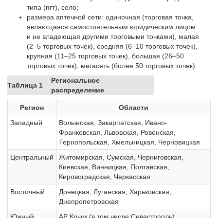
типа (пгт), село;
размера аптечной сети: одиночная (торговая точка,
являющаяся самостоятельным юридическим лицом
и не владеющая другими торговыми точками), малая
(2–5 торговых точек), средняя (6–10 торговых точек),
крупная (11–25 торговых точек), большая (26–50
торговых точек), мегасеть (более 50 торговых точек).
Региональное
Таблица 1
распределение
Регион
Области
Западный
Волынская, Закарпатская, Ивано-
Франковская, Львовская, Ровенская,
Тернопольская, Хмельницкая, Черновицкая
Центральный
Житомирская, Сумская, Черниговская,
Киевская, Винницкая, Полтавская,
Кировоградская, Черкасская
Восточный
Донецкая, Луганская, Харьковская,
Днепропетровская
Южный
АР Крым (в том числе Севастополь),