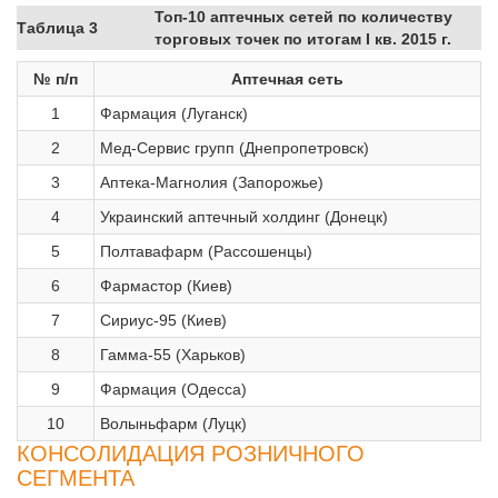
Топ-10 аптечных сетей по количеству
Таблица 3
торговых точек по итогам I кв. 2015 г.
№ п/п
Аптечная сеть
1
Фармация (Луганск)
2
Мед-Сервис групп (Днепропетровск)
3
Аптека-Магнолия (Запорожье)
4
Украинский аптечный холдинг (Донецк)
5
Полтавафарм (Рассошенцы)
6
Фармастор (Киев)
7
Сириус-95 (Киев)
8
Гамма-55 (Харьков)
9
Фармация (Одесса)
10
Волыньфарм (Луцк)
КОНСОЛИДАЦИЯ РОЗНИЧНОГО
СЕГМЕНТА