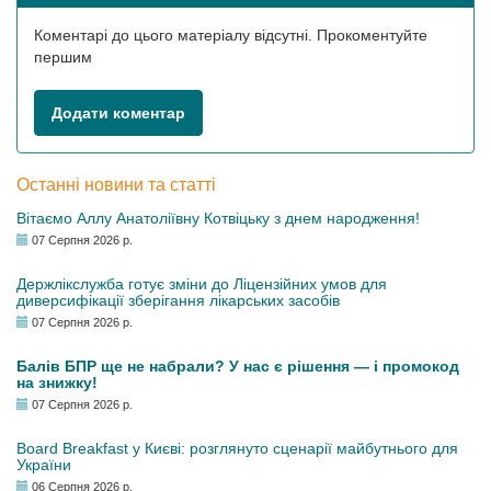
Коментарі до цього матеріалу відсутні. Прокоментуйте
першим
Додати коментар
Останні новини та статті
Вітаємо Аллу Анатоліївну Котвіцьку з днем народження!
07 Серпня 2026 р.
Держлікслужба готує зміни до Ліцензійних умов для
диверсифікації зберігання лікарських засобів
07 Серпня 2026 р.
Балів БПР ще не набрали? У нас є рішення — і промокод
на знижку!
07 Серпня 2026 р.
Board Breakfast у Києві: розглянуто сценарії майбутнього для
України
06 Серпня 2026 р.