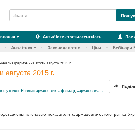
рювання
Антибіотикорезистентність
Псих
Аналітика
Законодавство
Ціни
Вебінари 
анализ фармрынка: итоги августа 2015 г.
 августа 2015 г.
Поділ
вне у номері
,
Новини фармацевтики та фармації
,
Фармацевтика та
редставлены ключевые показатели фармацевтического рынка Ук