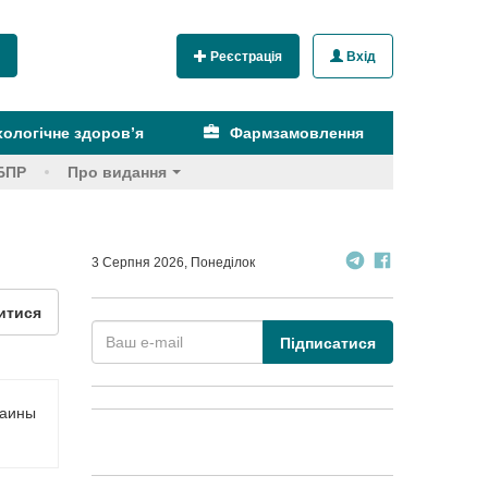
Реєстрація
Вхід
ологічне здоров’я
Фармзамовлення
БПР
Про видання
3 Серпня 2026, Понеділок
итися
Підписатися
раины