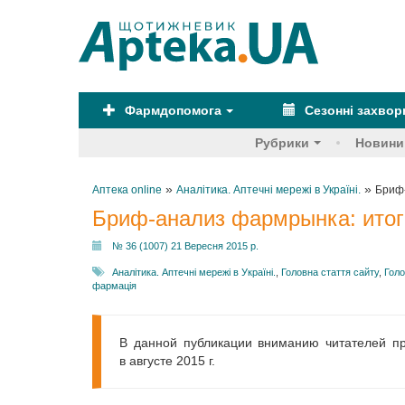
Фармдопомога
Сезонні захво
Рубрики
Новини
»
»
Аптека online
Аналітика. Аптечні мережі в Україні.
Бриф-
Бриф-анализ фармрынка: итоги
№ 36 (1007) 21 Вересня 2015 р.
Аналітика. Аптечні мережі в Україні.
,
Головна стаття сайту
,
Голо
фармація
В данной публикации вниманию читателей п
в августе 2015 г.