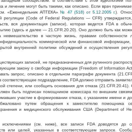
х западным сообществом. В соответствии с этой идеологией по
ка и лечение могут быть такими, как описано. Если врач принимае
 (см. «Еженедельник АПТЕКА»
№ 47 (518) от 5.12.2005 г
.). Отно
регуляции (Code of Federal Regulations — CFR) утверждается,
ьств, вся документация (записи), которая ведется FDA в обыч
ытию (здесь и далее — 21.CFR.20.20). Оно должно быть как мож
 невмешательство в частную жизнь, правами собственности л
онфиденциальность коммерческой или финансовой информации, 
рытой внутренней политики обсуждений и осуществления регул
ществующих записей, не предназначенных для рутинного распрос
твующим закону о свободе информации (Freedom of Information Ac
авать запрос, описано в отдельном параграфе документа (21.CFR
л в соответствующее подразделение, FDA должно отправить заявите
кой степени, или сообщить основания для отказа (21.CFR.20.41). 
должен быть подписан помощником комиссара по внешним связям
нимавших участие в формировании отказа, с указанием имени и д
обжаловано путем обращения к заместителю помощника се
ранения и медицинского обслуживания США (Department of Hea
исключениями (см. ниже), все записи FDA доводятся до с
ьств или целей, указанных в соответствующем запросе. Сооб