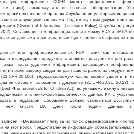
нциальную информацию CDER может предоставлять федер
 см. ниже), поскольку это не означает обнародования. Утв
м правительственным органам Служба по регуляторным вопросам
ся с соответствующими запросами. Подготовку таких документов к р
ции (Division of Information Disclosure Policy) Службы по регу
PP 4170.2). Соглашение о конфиденциальности между FDA и ЕМЕА п
ниваются данными о заявках, инспекциях, побочных эффектах пр
еденных или профинансированных FDA, таких как токсикологи
нса и исследования продуктов, становятся доступными для раз
а также после удаления информации, касающейся конфиденц
ы то ни было запросу сведения разглашены ранее, их следует не
 (21.CFR.20.100).
Неразглашаемую часть
можно удалять и из
дны ее объем и положение в документе (21.CFR.20.21; 20.22). 
st Pharmaceuticals for Children Act), вступившему в силу в январе 
едицинских и клинико-фармакологических данных КИ с участием
арата в педиатрии. Обобщение должно становиться доступны
е чем спустя 180 дней после подачи данных 
записей, FDA взимает плату за их поиск, рецензирование и копи
ом на этот поиск. Предоставление информации образовательным,
для некоммерческого использования предусматривает оплату то