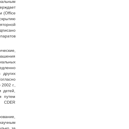
альным
ерждает
 (Office
аскрытию
ляторной
одписано
епаратов
ческие,
глашения
иальных
медленно
 других
Согласно
2002 г.,
 детей,
м путем
в CDER
рование,
 научным
лько за