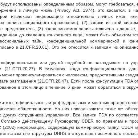
 будут использованы определенным образом, могут требоваться, е
ении в личную жизнь (Privacy Act, 1974), это касается, в ча
орой извлекают информацию относительно личных имен или
а полиса социального страхования); (2) записи из этой систе
 ее представитель; (3) запрашиваемая запись включена в данные,
веденная до сведения конкретного лица, может быть объектом в
ессиональных тайн, конфиденциальной коммерческой и фин
исано в 21.CFR.20.61). Это же относится к записям из описан
онфиденциально» или другой подобной не накладывает на упр
 (21.CFR.20.27). В ситуациях, когда конфиденциальность дан
A может проконсультироваться с человеком, предоставившим сведе
тате разглашения (21.CFR.20.47). Если после консультации FDA о
ванное в этом лицо в течение 5 дней может обратиться в окру
омитеты, официальные лица федеральных и местных органов влас
ашается общественности. На них накладываются такие же обяза
 других сотрудников управления. Все записи FDA по соответс
). Согласно действующему Руководству CDER по правилам и пр
2.2 (2002) информацию, содержащую коммерческую тайну, CDER 
ентствам вне структуры DHHS в отсутствие письменного соглас