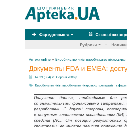
Фармдопомога
Сезонні захво
Рубрики
Новини
»
Аптека online
Виробництво ліків, виробництво лікарськи
Документы FDA и EMEA: досту
№ 33 (554) 28 Серпня 2006 р.
Виробництво ліків, виробництво лікарських препаратів та фар
Получение данных, необходимых для ре
со значительными финансовыми затратами, и
разработчик. С другой стороны, повторн
к ненужным клиническим исследованиям (КИ
средств (ЛС). От позиции регуляторных о
спонсорами, во многом зависит положение де