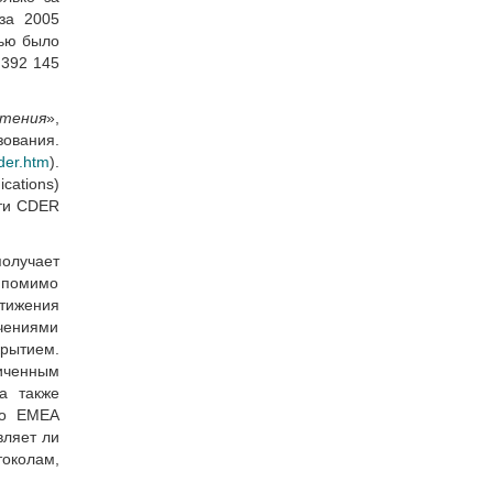
за 2005
тью было
 392 145
чтения
»,
ования.
der.htm
).
ations)
сти CDER
получает
, помимо
стижения
ючениями
крытием.
ниченным
а также
 to EMEA
вляет ли
токолам,