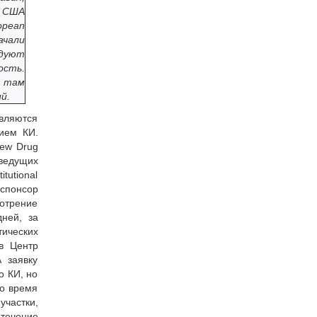
и США
opean
ачали
едуют
ость.
я там
й.
являются
нием КИ.
New Drug
ведущих
tutional
 спонсор
отрение
ней, за
тических
в Центр
 заявку
о КИ, но
Во время
участки,
 течение