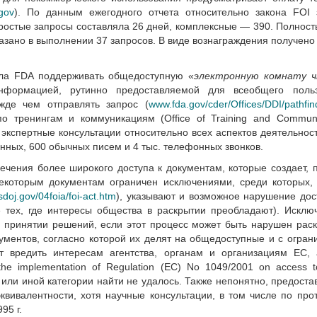
gov
). По данным ежегодного отчета относительно закона FOI 
ростые запросы составляла 26 дней, комплексные — 390. Полнос
казано в выполнении 37 запросов. В виде вознаграждения получено
зала FDA поддерживать общедоступную «
электронную комнату 
формацией, рутинно предоставляемой для всеобщего польз
ежде чем отправлять запрос (
www.fda.gov/cder/Offices/DDI/pathfin
 тренингам и коммуникациям (Office of Training and Communic
 экспертные консультации относительно всех аспектов деятельно
нных, 600 обычных писем и 4 тыс. телефонных звонков.
ечения более широкого доступа к документам, которые создает, 
некоторым документам ограничен исключениями, среди которых
doj.gov/04foia/foi-act.htm
), указывают и возможное нарушение до
е тех, где интересы общества в раскрытии преобладают). Искл
 принятии решений, если этот процесс может быть нарушен рас
ументов, согласно которой их делят на общедоступные и с огра
 вредить интересам агентства, органам и организациям ЕС, 
the implementation of Regulation (EC) No 1049/2001 on access
 или иной категории найти не удалось. Также непонятно, предоста
вивалентности, хотя научные консультации, в том числе по про
95 г.