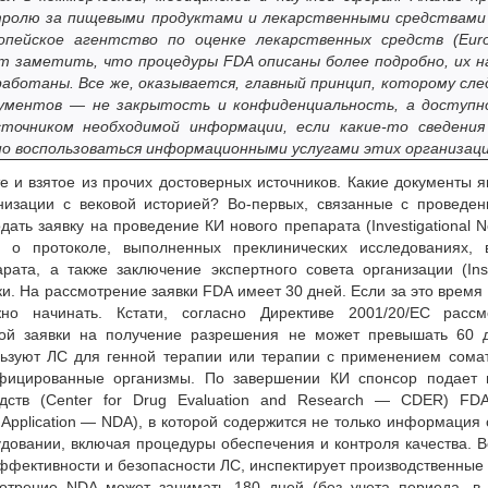
тролю за пищевыми продуктами и лекарственными средствам
ропейское агентство по оценке лекарственных средств (Eur
яет заметить, что процедуры FDA описаны более подробно, их н
аботаны. Все же, оказывается, главный прин­цип, которому сл
ументов — не закрытость и конфиденциальность, а доступн
очником необходимой информации, если какие-то сведени
о воспользоваться информационными услугами этих организаци
те и взятое из прочих достоверных источников. Какие документы 
низации с вековой историей? Во-первых, связанные с проведе
ать заявку на проведение КИ нового препарата (Investigational 
 о протоколе, выполненных преклинических исследованиях, 
ата, а также заключение экспертного совета организации (Insti
ки. На рассмотрение заявки FDA имеет 30 дней. Если за это время
 начинать. Кстати, согласно Директиве 2001/20/ЕС рассм
й заявки на получение разрешения не может превышать 60 д
льзуют ЛС для генной терапии или терапии с применением сома
ифицированные организмы. По завершении КИ спонсор подает 
дств (Center for Drug Evaluation and Research — CDER) FDA
Application — NDA), в которой содержится не только информация 
удовании, включая процедуры обеспечения и контроля качества. 
фективности и безопасности ЛС, инспектирует производственные 
мотрение NDA может занимать 180 дней (без учета периода, в