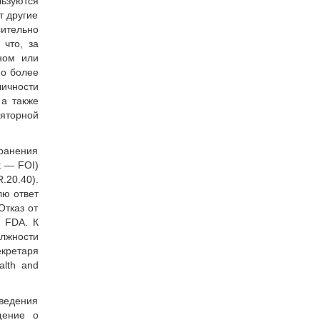
льзуются
т другие
сительно
 что, за
ном или
но более
ичности
а также
яторной
транения
t — FOI)
.20.40).
лю ответ
Отказ от
 FDA. К
олжности
кретаря
lth and
ведения
щение о