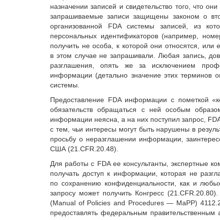
назначении записей и свидетельство того, что они
запрашиваемые записи защищены законом о вторж
организованной FDA системы записей, из кот
персональных идентификаторов (например, номер
получить не особа, к которой они относятся, или
в этом случае не запрашивали. Любая запись, до
разглашения, опять же за исключением проф
информации (детально значение этих терминов оп
системы.
Предоставление FDA информации с пометкой «к
обязательств обращаться с ней особым образом
информации неясна, а на них поступил запрос, FD
с тем, чьи интересы могут быть нарушены в резуль
просьбу о неразглашении информации, заинтересо
США (21.CFR.20.48).
Для работы с FDA ее консультанты, экспертные к
получать доступ к информации, которая не разгл
по сохранению конфиденциальности, как и любых
запросу может получить Конгресс (21.CFR.20.80
(Manual of Policies and Procedures — MaPP) 411
предоставлять федеральным правительственным аг