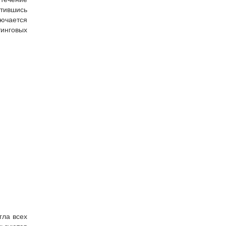
тившись
ючается
инговых
гла всех