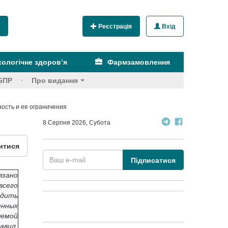
Реєстрація
Вхід
ологічне здоров’я
Фармзамовлення
БПР
Про видання
ость и ее ограничения
8 Серпня 2026, Субота
итися
Підписатися
зано
всего
одить
енных
яемой
авил,