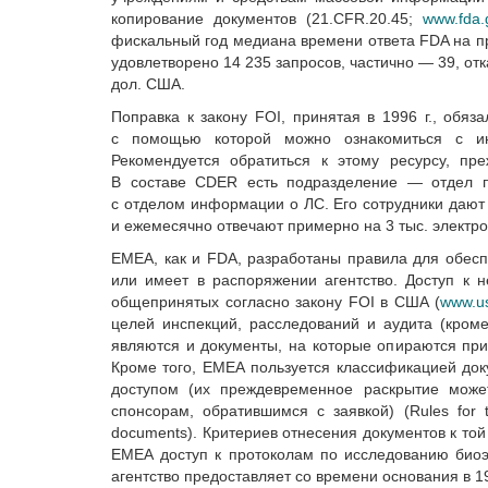
копирование документов (21.CFR.20.45;
www.fda.
фискальный год медиана времени ответа FDA на п
удовлетворено 14 235 запросов, частично — 39, от
дол. США.
Поправка к закону FOI, принятая в 1996 г., обя
с помощью которой можно ознакомиться с ин
Рекомендуется обратиться к этому ресурсу, пр
В составе CDER есть подразделение — отдел по
с отделом информации о ЛС. Его сотрудники дают
и ежемесячно отвечают примерно на 3 тыс. электро
ЕМЕА, как и FDA, разработаны правила для обесп
или имеет в распоряжении агентство. Доступ к 
общепринятых согласно закону FOI в США (
www.us
целей инспекций, расследований и аудита (кром
являются и документы, на которые опираются при
Кроме того, ЕМЕА пользуется классификацией док
доступом (их преждевременное раскрытие может
спонсорам, обратившимся с заявкой) (Rules for 
documents). Критериев отнесения документов к той
ЕМЕА доступ к протоколам по исследованию биоэк
агентство предоставляет со времени основания в 19