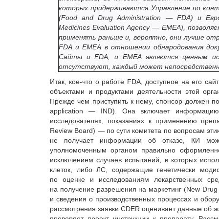
которых придерживаются Управление по кон
(Food and Drug Administration — FDA) и Ев
Medicines Evaluation Agency — EMEA), позвол
применять раньше и, вероятно, они лучше отр
FDA и ЕМЕА в отношении обнародования док
Сайты и FDA, и ЕМЕА являются ценным ист
отсутствуют, каждый может непо­средственн
Итак, кое-что о работе FDA, доступное на его сай
объектами и продуктами деятельности этой орга
Прежде чем приступить к нему, спонсор должен под
application — IND). Она включает информацию
исследователях, показаниях к применению препар
Review Board) — по сути комитета по вопросам эти
не получает информации об отказе, КИ можно
уполномоченным органом правильно оформленно
исключением случаев испытаний, в которых испо
клеток, либо ЛС, содержащие генетически мод
по оценке и исследованиям лекарственных сре
на получение разрешения на маркетинг (New Drug 
и сведения о производственных процессах и обор
рассмотрения заявки CDER оценивает данные об эф
проверяет проект инструкции к препарату. Расс