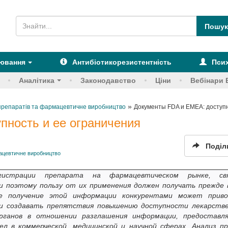
рювання
Антибіотикорезистентність
Псих
Аналітика
Законодавство
Ціни
Вебінари 
»
х препаратів та фармацевтичне виробництво
Документы FDA и EMEA: доступн
пность и ее ограничения
Поділ
мацевтичне виробництво
гистрации препарата на фармацевтическом рынке, свя
 поэтому пользу от их применения должен получать прежде 
ое получение этой информации конкурентами может прив
) и создавать препятствия повышению доступности лекарств
рганов в отношении разглашения информации, предоставл
л в коммерческой, медицинской и научной сферах. Анализ пр