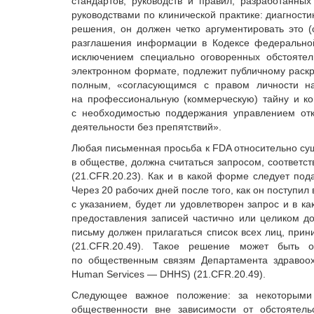
стандартов, руководств и правил, разработанны
руководствами по клинической практике: диагности
решения, он должен четко аргументировать это
разглашения информации в Кодексе федеральной 
исключением специально оговоренных обстоятел
электронном формате, подлежит публичному раскр
полным, «согласующимся с правом личности на
на профессиональную (коммерческую) тайну и к
с необходимостью поддержания управлением отк
деятельности без препятствий».
Любая письменная просьба к FDA относительно су
в обществе, должна считаться запросом, соответс
(21.CFR.20.23). Как и в какой форме следует под
Через 20 рабочих дней после того, как он поступи
с указанием, будет ли удовлетворен запрос и в ка
предоставления записей частично или целиком 
письму должен прилагаться список всех лиц, при
(21.CFR.20.49). Такое решение может быть 
по общественным связям Департамента здравоох
Human Services — DHHS) (21.CFR.20.49).
Следующее важное положение: за некоторыми 
общественности вне зависимости от обстоятел