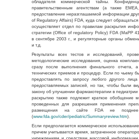
обладателя коммерческой тайны. Конфиде
правительственным агентствам (а также ЕМЕА,
предоставление неразглашаемой информации други
of Regulatory Affairs) FDA, куда следует обращать
осуществляет отдел по правилам раскрытия информа
стратегии (Office of regulatory Policy) FDA (Ma
в сентябре 2003 г., и регуляторные органы обме
и т.д.
Результаты всех тестов и исследований, пров
методологические исследования, оценка комплае
сразу после выполнения финального отчета, 
технических приемов и процедур. Если по чьему б
предоставлять по запросу любого другого лица
предоставляемых записей, но так, чтобы были ви
закону об улучшении фармакотерапии в педиатрии (Be
раскрытию также подлежит краткое обобщение м
проведенных для разрешения применения преп
размещения на сайте FDA не поздне
(
www.fda.gov/cder/pediatric/Summaryreview.htm
).
Если предполагается коммерческое использование 
причем учитывается время, затраченное оператор
учреждениям и средствам массовой информации 