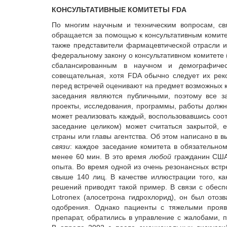
КОНСУЛЬТАТИВНЫЕ КОМИТЕТЫ FDA
По многим научным и техническим вопросам, св
обращается за помощью к консультативным комите
также представители фармацевтической отрасли и
федеральному закону о консультативном комитете (
сбалансированным в научном и демографичес
совещательная, хотя FDA обычно следует их рек
перед встречей оценивают на предмет возможных к
заседания являются публичными, поэтому все за
проекты, исследования, программы, работы долж
может реализовать каждый, воспользовавшись соо
заседание целиком) может считаться закрытой, 
страны или главы агентства. Об этом написано в 
связи
: каждое заседание комитета в обязательн
менее 60 мин. В это время
любой
гражданин США 
опыта. Во время одной из очень резонансных вст
свыше 140 лиц. В качестве иллюстрации того, к
решений приводят такой пример. В связи с обес
Lotronex (алосетрона гидрохлорид), он был отоз
одобрения. Однако пациенты с тяжелыми прояв
препарат, обратились в управление с жалобами, 