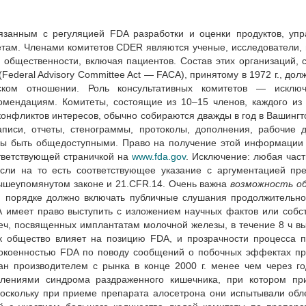
язанным с регуляцией FDA разработки и оценки продуктов, упр
там. Членами комитетов CDER являются ученые, исследователи, 
 общественности, включая пациентов. Состав этих организаций, 
Federal Advisory Committee Act — FACA), принятому в 1972 г., дол
ком отношении. Роль консультативных комитетов — исключ
омендациям. Комитеты, состоящие из 10–15 членов, каждого из
онфликтов интересов, обычно собираются дважды в год в Вашингт
писи, отчеты, стенограммы, протоколы, дополнения, рабочие 
ны быть общедоступными. Право на получение этой информации
тветствующей страничкой на
www.fda.gov
. Исключение: любая част
если на то есть соответствующее указание с аргументацией пр
вышеупомянутом законе и 21.CFR.14. Очень важна
возможность о
ом порядке должно включать публичные слушания продолжительн
имеет право выступить с изложением научных фактов или собс
реч, посвященных имплантатам молочной железы, в течение 8 ч в
ак общество влияет на позицию FDA, и прозрачности процесса 
покоенностью FDA по поводу сообщений о побочных эффектах п
ван производителем с рынка в конце 2000 г. менее чем через г
лениями синдрома раздраженного кишечника, при котором пр
поскольку при приеме препарата алосетрона они испытывали обл