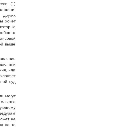
сли: (1)
стности,
 других
мы хочет
 которые
сеобщего
ансовой
ной выше
авление
ных или
ния, или
тклоняет
жной суд
ти могут
тельства
твующему
оцедурам
может не
ия на то