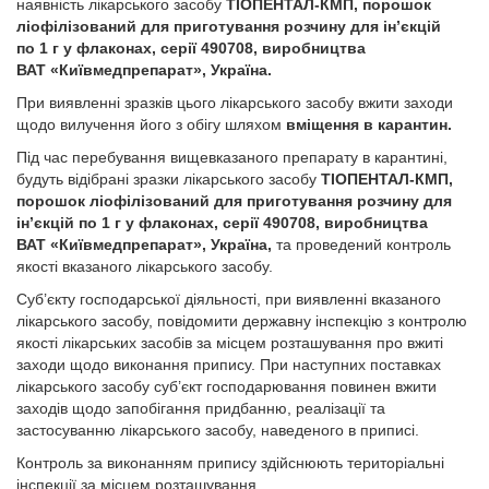
наявність лікарського засобу
ТІОПЕНТАЛ-КМП,
порошок
ліофілізований для приготування розчину для ін’єкцій
по 1 г у флаконах, серії 490708, виробництва
ВАТ «Київмедпрепарат», Україна.
При виявленні зразків цього лікарського засобу вжити заходи
щодо вилучення його з обігу шляхом
вміщення в карантин.
Під час перебування вищевказаного препарату в карантині,
будуть відібрані зразки лікарського засобу
ТІОПЕНТАЛ-КМП,
порошок ліофілізований для приготування розчину для
ін’єкцій по 1 г у флаконах, серії 490708, виробництва
ВАТ «Київмедпрепарат», Україна,
та проведений контроль
якості вказаного лікарського засобу.
Суб’єкту господарської діяльності, при виявленні вказаного
лікарського засобу, повідомити державну інспекцію з контролю
якості лікарських засобів за місцем розташування про вжиті
заходи щодо виконання припису. При наступних поставках
лікарського засобу суб’єкт господарювання повинен вжити
заходів щодо запобігання придбанню, реалізації та
застосуванню лікарського засобу, наведеного в приписі.
Контроль за виконанням припису здійснюють територіальні
інспекції за місцем розташування.