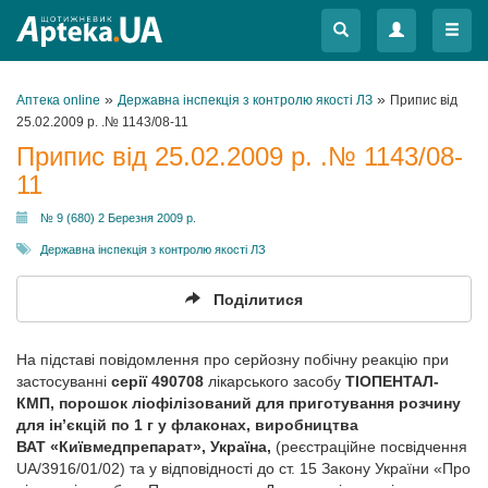
Меню
Меню
»
»
Аптека online
Державна інспекція з контролю якості ЛЗ
Припис від
25.02.2009 р. .№ 1143/08-11
Припис від 25.02.2009 р. .№ 1143/08-
11
№ 9 (680) 2 Березня 2009 р.
Державна інспекція з контролю якості ЛЗ
Поділитися
На підставі повідомлення про серйозну побічну реакцію при
застосуванні
серії 490708
лікарського засобу
ТІОПЕНТАЛ-
КМП, порошок ліофілізований для приготування розчину
для ін’єкцій по 1 г у флаконах, виробництва
ВАТ «Київмедпрепарат», Україна,
(реєстраційне посвідчення
UA/3916/01/02) та у відповідності до ст. 15 Закону України «Про