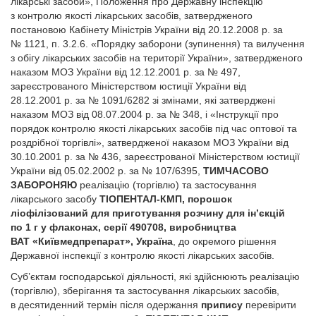
лікарські засоби», Положення про Державну інспекцію
з контролю якості лікарських засобів, затвердженого
постановою Кабінету Міністрів України від 20.12.2008 р. за
№ 1121, п. 3.2.6. «Порядку заборони (зупинення) та вилучення
з обігу лікарських засобів на території України», затвердженого
наказом МОЗ України від 12.12.2001 р. за № 497,
зареєстрованого Міністерством юстиції України від
28.12.2001 р. за № 1091/6282 зі змінами, які затверджені
наказом МОЗ від 08.07.2004 р. за № 348, і «Інструкції про
порядок контролю якості лікарських засобів під час оптової та
роздрібної торгівлі», затвердженої наказом МОЗ України від
30.10.2001 р. за № 436, зареєстрованої Міністерством юстиції
України від 05.02.2002 р. за № 107/6395,
ТИМЧАСОВО
ЗАБОРОНЯЮ
реалізацію (торгівлю) та застосування
лікарського засобу
ТІОПЕНТАЛ-КМП, порошок
ліофілізований для приготування розчину для ін’єкцій
по 1 г у флаконах,
серії
490708, виробництва
ВАТ «Київмедпрепарат», Україна
, до окремого рішення
Державної інспекції з контролю якості лікарських засобів.
Суб’єктам господарської діяльності, які здійснюють реалізацію
(торгівлю), зберігання та застосування лікарських засобів,
в десятиденний термін після одержання
припису
перевірити