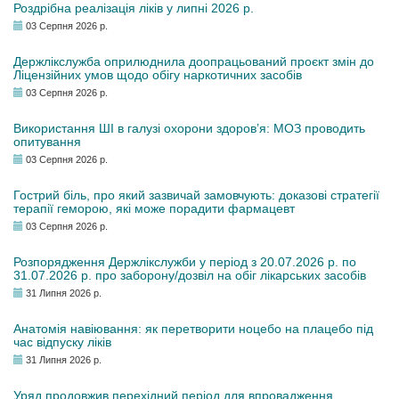
Роздрібна реалізація ліків у липні 2026 р.
03 Серпня 2026 р.
Держлікслужба оприлюднила доопрацьований проєкт змін до
Ліцензійних умов щодо обігу наркотичних засобів
03 Серпня 2026 р.
Використання ШІ в галузі охорони здоров’я: МОЗ проводить
опитування
03 Серпня 2026 р.
Гострий біль, про який зазвичай замовчують: доказові стратегії
терапії геморою, які може порадити фармацевт
03 Серпня 2026 р.
Розпорядження Держлікслужби у період з 20.07.2026 р. по
31.07.2026 р. про заборону/дозвіл на обіг лікарських засобів
31 Липня 2026 р.
Анатомія навіювання: як перетворити ноцебо на плацебо під
час відпуску ліків
31 Липня 2026 р.
Уряд продовжив перехідний період для впровадження