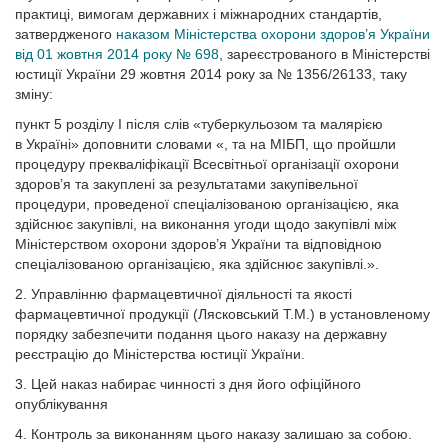
практиці, вимогам державних і міжнародних стандартів,
затвердженого
наказом Міністерства охорони здоров’я України
від 01 жовтня 2014 року № 698
, зареєстрованого в Міністерстві
юстиції України 29 жовтня 2014 року за № 1356/26133, таку
зміну:
пункт 5 розділу І після слів «туберкульозом та малярією
в Україні» доповнити словами «, та на МІБП, що пройшли
процедуру прекваліфікації Всесвітньої організації охорони
здоров’я та закуплені за результатами закупівельної
процедури, проведеної спеціалізованою організацією, яка
здійснює закупівлі, на виконання угоди щодо закупівлі між
Міністерством охорони здоров’я України та відповідною
спеціалізованою організацією, яка здійснює закупівлі.».
2. Управлінню фармацевтичної діяльності та якості
фармацевтичної продукції (Лясковський Т.М.) в установленому
порядку забезпечити подання цього наказу на державну
реєстрацію до Міністерства юстиції України.
3. Цей наказ набирає чинності з дня його офіційного
опублікування
4. Контроль за виконанням цього наказу залишаю за собою.