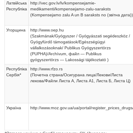
Латвійська
http://vec.gov.lv/lv/kompensejamie-
Республіка
medikamenti/kompensejamo-zalu-saraksts
(Kompensejamo zalu A un B saraksts no (звітна дата))
Угорщина
http://www.oep.hu
(Szakmának/Gyógyszer / Gyógyászati segédeszköz /
Gyógyfürdő támogatások/Egészségügyi
vállalkozásoknak/ Publikus Gyógyszertörzs
(PUPHA)/Archívum, файл — Publikus
gyógyszertörzs — Lakossági tájékoztató )
Республіка
http://www.rfzo.rs
Сербія*
(Почетна страна/Осигурана лица/Лекови/Листа
лекова/Файли Листа А, Листа А1, Листа Б, Листа Ц)
Україна
http://www.moz.gov.ua/ua/portal/register_prices_drugs