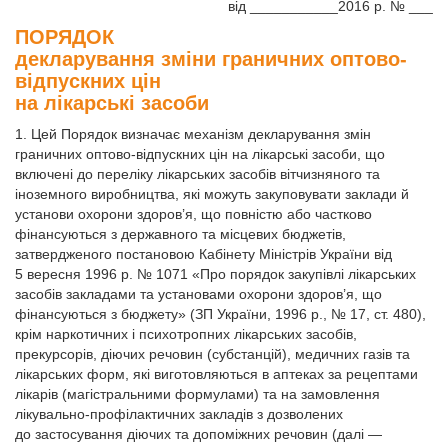
від ___________2016 р. № ___
ПОРЯДОК
декларування зміни граничних оптово-
відпускних цін
на лікарські засоби
1. Цей Порядок визначає механізм декларування змін
граничних оптово-відпускних цін на лікарські засоби, що
включені до переліку лікарських засобів вітчизняного та
іноземного виробництва, які можуть закуповувати заклади й
установи охорони здоров’я, що повністю або частково
фінансуються з державного та місцевих бюджетів,
затвердженого постановою Кабінету Міністрів України від
5 вересня 1996 р. № 1071 «Про порядок закупівлі лікарських
засобів закладами та установами охорони здоров’я, що
фінансуються з бюджету» (ЗП України, 1996 р., № 17, ст. 480),
крім наркотичних і психотропних лікарських засобів,
прекурсорів, діючих речовин (субстанцій), медичних газів та
лікарських форм, які виготовляються в аптеках за рецептами
лікарів (магістральними формулами) та на замовлення
лікувально-профілактичних закладів з дозволених
до застосування діючих та допоміжних речовин (далі —