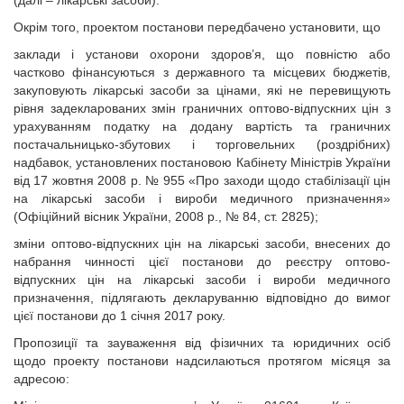
(далі – лікарські засоби).
Окрім того, проектом постанови передбачено установити, що
заклади і установи охорони здоров’я, що повністю або
частково фінансуються з державного та місцевих бюджетів,
закуповують лікарські засоби за цінами, які не перевищують
рівня задекларованих змін граничних оптово-відпускних цін з
урахуванням податку на додану вартість та граничних
постачальницько-збутових і торговельних (роздрібних)
надбавок, установлених постановою Кабінету Міністрів України
від 17 жовтня 2008 р. № 955 «Про заходи щодо стабілізації цін
на лікарські засоби і вироби медичного призначення»
(Офіційний вісник України, 2008 р., № 84, ст. 2825);
зміни оптово-відпускних цін на лікарські засоби, внесених до
набрання чинності цієї постанови до реєстру оптово-
відпускних цін на лікарські засоби і вироби медичного
призначення, підлягають декларуванню відповідно до вимог
цієї постанови до 1 січня 2017 року.
Пропозиції та зауваження від фізичних та юридичних осіб
щодо проекту постанови надсилаються протягом місяця за
адресою: