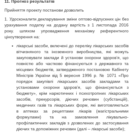
11. Прогноз результатів
Прийняття проекту постанови дозволить
1. Удосконалити декларування зміни оптово-відпускних цін без
урахування податку на додану вартість з 1 листопада 2016
року. шляхом упровадження механізму референтного
ціноутворення на:
лікарські засоби, включені до переліку лікарських засобів
вітчизняного та іноземного виробництва, які можуть
закуповувати заклади й установи охорони здоров’я, що
повністю або частково фінансуються з державного та
місцевих бюджетів, затвердженого постановою Кабінету
Міністрів України від 5 вересня 1996 р. № 1071 «Про
порядок закупівлі лікарських засобів закладами та
установами охорони здоров’я, що фінансуються з
бюджету», крім наркотичних і психотропних лікарських
засобів, прекурсорів, діючих речовин (субстанцій),
медичних газів та лікарських форм, які виготовляються
в аптеках за рецептами лікарів (магістральними
формулами) та на замовлення лікувально-
профілактичних закладів з дозволених до застосування
діючих та допоміжних речовин (далі – лікарські засоби);