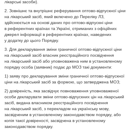
лікарські засоби).
2. Зовнішнє та внутрішнє реферування оптово-відпускної ціни
на лікарський засіб, який включено до Переліку ЛЗ,
здійснюється на основі даних про оптово-відпускні ціни
в референтних країнах та Україні, отриманих з офіційних
джерел інформації в референтних країнах, наведених
у додатку до цього Порядку.
3. Для декларування зміни граничної оптово-відпускної ціни
на лікарський засіб власник реєстраційного посвідчення
на лікарський засіб або уповноважена ним в установленому
порядку особа (заявник) подає до МОЗ такі документи:
1) заяву про декларування зміни граничної оптово-відпускної
ціни на лікарський засіб за формою, що затверджена МОЗ;
2) довіреність, яка засвідчує повноваження уповноваженої
особи декларувати зміни оптово-відпускних цін на лікарський
засіб, видана власником реєстраційного посвідчення
на лікарський засіб, з перекладом на українську мову,
засвідченим в установленому законодавством порядку, або
копія такої довіреності, засвідчена в установленому
законодавством порядку.