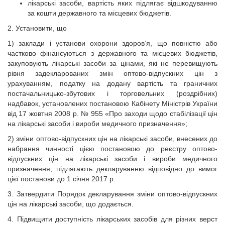
лікарські засоби, вартість яких підлягає відшкодуванню
за кошти державного та місцевих бюджетів.
2. Установити, що
1) заклади і установи охорони здоров’я, що повністю або
частково фінансуються з державного та місцевих бюджетів,
закуповують лікарські засоби за цінами, які не перевищують
рівня задекларованих змін оптово-відпускних цін з
урахуванням, податку на додану вартість та граничних
постачальницько-збутових і торговельних (роздрібних)
надбавок, установлених постановою Кабінету Міністрів України
від 17 жовтня 2008 р. № 955 «Про заходи щодо стабілізації цін
на лікарські засоби і вироби медичного призначення»;
2) зміни оптово-відпускних цін на лікарські засоби, внесених до
набрання чинності цією постановою до реєстру оптово-
відпускних цін на лікарські засоби і вироби медичного
призначення, підлягають декларуванню відповідно до вимог
цієї постанови до 1 січня 2017 р.
3. Затвердити Порядок декларування зміни оптово-відпускних
цін на лікарські засоби, що додається.
4. Підвищити доступність лікарських засобів для різних верст