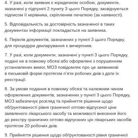
4. У разі, коли заявник є юридичною особою, документи,
зазначені у підпункті 2 пункту 3 цього Порядку, засвідчуються
підписом її керівника, скріпленим печаткою (за наявності).
5. Відповідальність за достовірність зазначеної в таких
документах інформації покладається на заявника.
6. Перелік документів, зазначених у пункті 3 цього Порядку,
для процедури декларування є вичерпним.
7. У разі, коли документи, зазначені у пункті 3 цього Порядку,
подані не в повному обсязі або оформлені з порушенням
установлених вимог, МОЗ повідомляє про це заявникові
в письмовій формі протягом п’яти робочих днів з дати їх
реєстрації.
8. За умови подання в повному обсязі та належним чином
оформлених документів, зазначених у пункті 3 цього Порядку,
МОЗ забезпечує розгляд та прийняття рішення щодо
обґрунтованості рівня граничної оптово-відпускної ціни
заявленого лікарського засобу та можливості внесення його
до реєстру граничних оптово-відпускних цін лікарських засобів
протягом 20 робочих днів.
9. Прийняття рішення щодо обґрунтованості рівня граничної