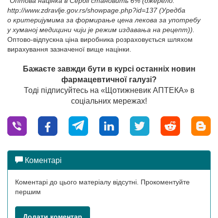
*Оптова націнка в Сербії становить 6% (джерело:
http://www.zdravlje.gov.rs/showpage.php?id=137 (Уредба
о критеријумима за формирање цена лекова за употребу
у хуманој медицини чији је режим издавања на рецепт)).
Оптово-відпускна ціна виробника розраховується шляхом
вирахування зазначеної вище націнки.
Бажаєте завжди бути в курсі останніх новин
фармацевтичної галузі?
Тоді підписуйтесь на «Щотижневик АПТЕКА» в
соціальних мережах!
Коментарі
Коментарі до цього матеріалу відсутні. Прокоментуйте
першим
Додати коментар