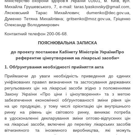
Міністерство охорони здоров’я України 01601, м. Київ, вул.
Михайла Грушевського, 7, e-mail:
taras.lyaskovsky@gmail.com
,
Лясковський Тарас Михайлович;
dumenko@dec.gov.ua
,
Думенко Тетяна Михайлівна;
gritsenko@moz.gov.ua
, Гріценко
Олександр Володимирович
Контактний телефон 200-06-68.
ПОЯСНЮВАЛЬНА ЗАПИСКА
до проекту постанови Кабінету Міністрів України
Про
референтне ціноутворення на лікарські засоби»
1. Обґрунтування необхідності прийняття акта
Приймаючи до уваги необхідність приведення до єдиних
уніфікованих правил визначення та застосування державних
регульованих цін на лікарські засоби згідно з положеннями
Закону України «Про ціни і ціноутворення» та з метою
забезпечення економічної обґрунтованості зміни рівня цін
на цю продукцію, у тому числі орієнтацію цін внутрішнього
ринку на рівень цін світового ринку, виникає потреба
в удосконаленні декларування зміни оптово-відпускних цін
на лікарські засоби, включені до переліку лікарських засобів
вітчизняного та іноземного виробництва, які можуть