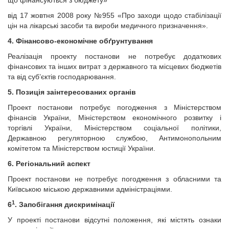
що фінансуються з бюджету»
від 17 жовтня 2008 року №955 «Про заходи щодо стабілізації
цін на лікарські засоби та вироби медичного призначення».
4. Фінансово-економічне обґрунтування
Реалізація проекту постанови не потребує додаткових
фінансових та інших витрат з державного та місцевих бюджетів
та від суб’єктів господарювання.
5. Позиція заінтересованих органів
Проект постанови потребує погодження з Міністерством
фінансів України, Міністерством економічного розвитку і
торгівлі України, Міністерством соціальної політики,
Державною регуляторною службою, Антимонопольним
комітетом та Міністерством юстиції України.
6. Регіональний аспект
Проект постанови не потребує погодження з обласними та
Київською міською державними адміністраціями.
1
6
. Запобігання дискримінації
У проекті постанови відсутні положення, які містять ознаки