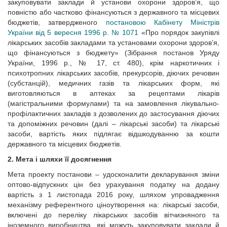
закуповувати заклади й установи охорони здоров’я, що
повністю або частково фінансуються з державного та місцевих
бюджетів, затвердженого
постановою Кабінету Міністрів
України від 5 вересня 1996 р. № 1071
«Про порядок закупівлі
лікарських засобів закладами та установами охорони здоров’я,
що фінансуються з бюджету» (Зібрання постанов Уряду
України, 1996 р., № 17, ст. 480), крім наркотичних і
психотропних лікарських засобів, прекурсорів, діючих речовин
(субстанцій), медичних газів та лікарських форм, які
виготовляються в аптеках за рецептами лікарів
(магістральними формулами) та на замовлення лікувально-
профілактичних закладів з дозволених до застосування діючих
та допоміжних речовин (далі – лікарські засоби) та лікарські
засоби, вартість яких підлягає відшкодуванню за кошти
державного та місцевих бюджетів.
2. Мета і шляхи її досягнення
Мета проекту постанови – удосконалити декларування зміни
оптово-відпускних цін без урахування податку на додану
вартість з 1 листопада 2016 року, шляхом упровадження
механізму референтного ціноутворення на: лікарські засоби,
включені до переліку лікарських засобів вітчизняного та
іноземного виробництва, які можуть закуповувати заклади й