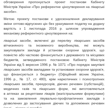
обговорення пропонується проект постанови Кабінету
Міністрів України «Про референтне ціноутворення на лікарські
засоби».
Метою проекту постанови є удосконалення декларування
зміни оптово-відпускних цін без урахування податку на додану
вартість з 1 листопада 2016 р. шляхом упровадження
механізму референтного ціноутворення на:
лікарські засоби, включені до переліку лікарських засобів
вітчизняного та іноземного виробництва, які можуть
закуповувати заклади й установи охорони здоров’я, що
повністю або частково фінансуються з державного та місцевих
бюджетів, затвердженого постановою Кабінету Міністрів
України від 5 вересня 1996 р. № 1071 «Про порядок закупівлі
лікарських засобів закладами та установами охорони здоров’я,
що фінансуються з бюджету» (Офіційний вісник України,
1996 р., № 17, ст. 480), крім наркотичних і психотропних
лікарських засобів, прекурсорів, діючих речовин (субстанцій),
медичних газів та лікарських форм, які виготовляються
в аптеках за рецептами лікарів (магістральними формулами)
та на замовлення лікувально-профілактичних закладів з
дозволених до застосування діючих та допоміжних речовин