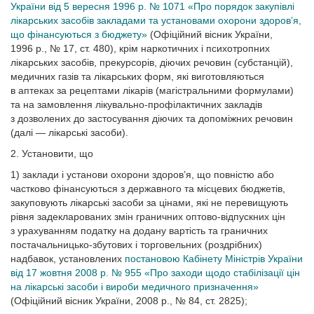
України від 5 вересня 1996 р. № 1071 «Про порядок закупівлі
лікарських засобів закладами та установами охорони здоров’я,
що фінансуються з бюджету»
(Офіційний вісник України,
1996 р., № 17, ст. 480), крім наркотичних і психотропних
лікарських засобів, прекурсорів, діючих речовин (субстанцій),
медичних газів та лікарських форм, які виготовляються
в аптеках за рецептами лікарів (магістральними формулами)
та на замовлення лікувально-профілактичних закладів
з дозволених до застосування діючих та допоміжних речовин
(далі — лікарські засоби).
2. Установити, що
1) заклади і установи охорони здоров’я, що повністю або
частково фінансуються з державного та місцевих бюджетів,
закуповують лікарські засоби за цінами, які не перевищують
рівня задекларованих змін граничних оптово-відпускних цін
з урахуванням податку на додану вартість та граничних
постачальницько-збутових і торговельних (роздрібних)
надбавок, установлених
постановою Кабінету Міністрів України
від 17 жовтня 2008 р. № 955 «Про заходи щодо стабілізації цін
на лікарські засоби і вироби медичного призначення»
(Офіційний вісник України, 2008 р., № 84, ст. 2825);