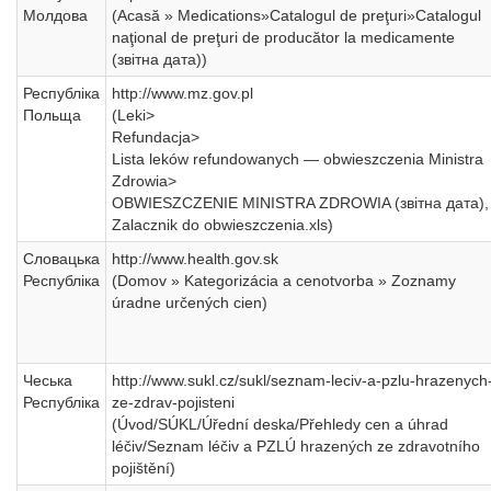
Молдова
(Acasă » Medications»Catalogul de preţuri»Catalogul
naţional de preţuri de producător la medicamente
(звітна дата))
Республіка
http://www.mz.gov.pl
Польща
(Leki>
Refundacja>
Lista leków refundowanych — obwieszczenia Ministra
Zdrowia>
OBWIESZCZENIE MINISTRA ZDROWIA (звітна дата),
Zalacznik do obwieszczenia.xls)
Словацька
http://www.health.gov.sk
Республіка
(Domov » Kategorizácia a cenotvorba » Zoznamy
úradne určených cien)
Чеська
http://www.sukl.cz/sukl/seznam-leciv-a-pzlu-hrazenych
Республіка
ze-zdrav-pojisteni
(Úvod/SÚKL/Úřední deska/Přehledy cen a úhrad
léčiv/Seznam léčiv a PZLÚ hrazených ze zdravotního
pojištění)