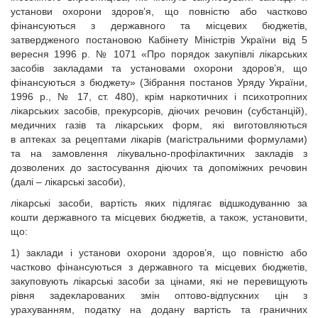
установи охорони здоров’я, що повністю або частково
фінансуються з державного та місцевих бюджетів,
затвердженого постановою Кабінету Міністрів України від 5
вересня 1996 р. № 1071 «Про порядок закупівлі лікарських
засобів закладами та установами охорони здоров’я, що
фінансуються з бюджету» (Зібрання постанов Уряду України,
1996 р., № 17, ст. 480), крім наркотичних і психотропних
лікарських засобів, прекурсорів, діючих речовин (субстанцій),
медичних газів та лікарських форм, які виготовляються
в аптеках за рецептами лікарів (магістральними формулами)
та на замовлення лікувально-профілактичних закладів з
дозволених до застосування діючих та допоміжних речовин
(далі – лікарські засоби),
лікарські засоби, вартість яких підлягає відшкодуванню за
кошти державного та місцевих бюджетів, а також, установити,
що:
1) заклади і установи охорони здоров’я, що повністю або
частково фінансуються з державного та місцевих бюджетів,
закуповують лікарські засоби за цінами, які не перевищують
рівня задекларованих змін оптово-відпускних цін з
урахуванням, податку на додану вартість та граничних