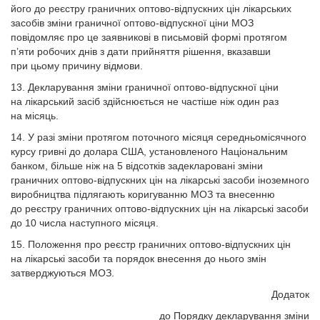
його до реєстру граничних оптово-відпускних цін лікарських
засобів зміни граничної оптово-відпускної ціни МОЗ
повідомляє про це заявникові в письмовій формі протягом
п’яти робочих днів з дати прийняття рішення, вказавши
при цьому причину відмови.
13. Декларування зміни граничної оптово-відпускної ціни
на лікарський засіб здійснюється не частіше ніж один раз
на місяць.
14. У разі зміни протягом поточного місяця середньомісячного
курсу гривні до долара США, установленого Національним
банком, більше ніж на 5 відсотків задекларовані зміни
граничних оптово-відпускних цін на лікарські засоби іноземного
виробництва підлягають коригуванню МОЗ та внесенню
до реєстру граничних оптово-відпускних цін на лікарські засоби
до 10 числа наступного місяця.
15. Положення про реєстр граничних оптово-відпускних цін
на лікарські засоби та порядок внесення до нього змін
затверджуються МОЗ.
Додаток
до Порядку декларування зміни