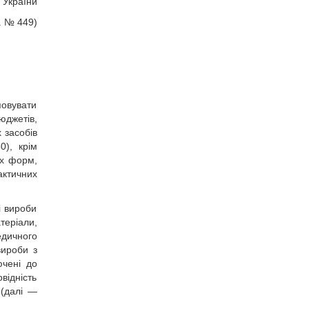
в України
р. № 449)
повувати
джетів,
 засобів
0), крім
их форм,
актичних
і вироби
теріали,
дичного
вироби з
ючені до
відність
 (далі —