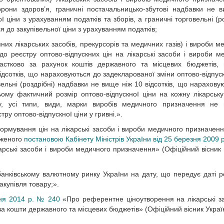
орони здоров’я, граничні постачальницько-збутові надбавки не 
 ціни з урахуванням податків та зборів, а граничні торговельні (ро
я до закупівельної ціни з урахуванням податків;
пних лікарських засобів, прекурсорів та медичних газів) і вироби м
 до реєстру оптово-відпускних цін на лікарські засоби і вироби м
астково за рахунок коштів державного та місцевих бюджетів, 
ідсотків, що нараховуються до задекларованої зміни оптово-відпуск
вельні (роздрібні) надбавки не вище ніж 10 відсотків, що нарахову
ьому фактичний розмір оптово-відпускної ціни на кожну лікарськ
бу, усі типи, види, марки виробів медичного призначення не
ру оптово-відпускної ціни у гривні.».
формування цін на лікарські засоби і вироби медичного призначен
дженого
постановою Кабінету Міністрів України від 25 березня 2009 
арські засоби і вироби медичного призначення» (Офіційний вісник 
анківському валютному ринку України на дату, що передує даті ре
акупівля товару;».
ипня 2014 р. № 240
«Про референтне ціноутворення на лікарські з
а кошти державного та місцевих бюджетів» (Офіційний вісник Украї