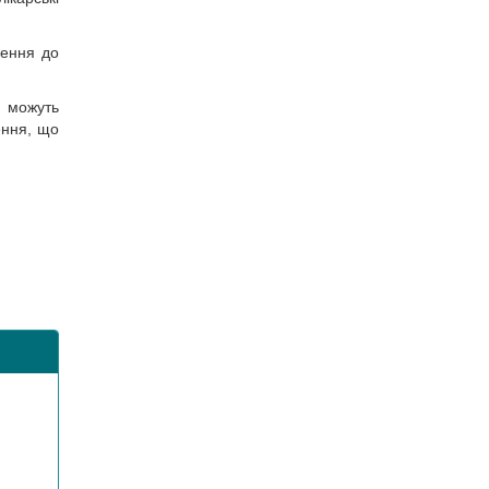
сення до
, можуть
ення, що