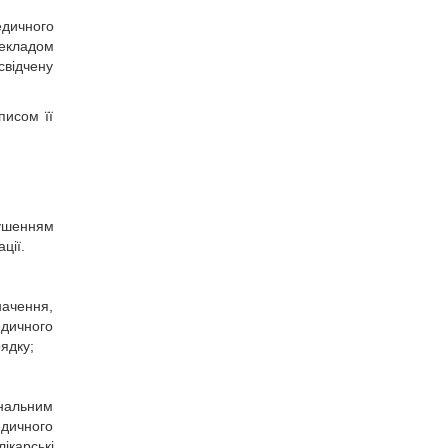
едичного
екладом
відчену
писом її
рушенням
ції.
ачення,
едичного
ядку;
ональним
едичного
ікарські