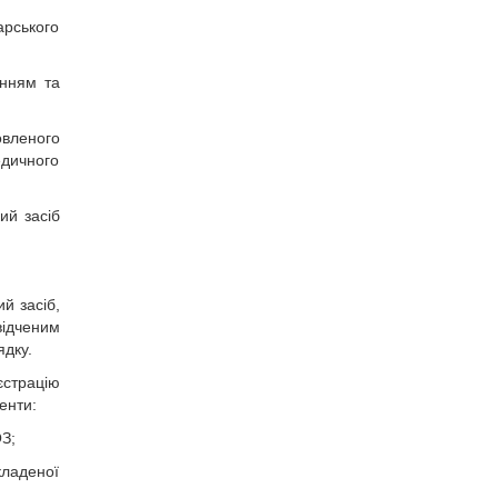
арського
енням та
овленого
едичного
ий засіб
й засіб,
ідченим
ядку.
єстрацію
енти:
З;
ладеної