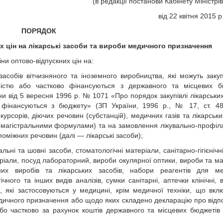
(в редакції постанови Кабінету Міністрі
від 22 квітня 2015 
ПОРЯДОК
х цін на лікарські засоби та вироби медичного призначення
ни оптово-відпускних цін на:
 засобів вітчизняного та іноземного виробництва, які можуть заку
істю або частково фінансуються з державного та місцевих бю
ни від 5 вересня 1996 р. № 1071 «Про порядок закупівлі лікарських
фінансуються з бюджету» (ЗП України, 1996 р., № 17, ст. 48
курсорів, діючих речовин (субстанцій), медичних газів та лікарськ
в (магістральними формулами) та на замовлення лікувально-профіл
поміжних речовин (далі — лікарські засоби);
ні та шовні засоби, стоматологічні матеріали, санітарно-гігієнічн
ріали, посуд лабораторний, вироби окулярної оптики, вироби та ма
их виробів та лікарських засобів, набори реагентів для ме
ного та інших видів аналізів, сумки санітарні, аптечки клінічні, 
, які застосовуються у медицині, крім медичної техніки, що вкл
едичного призначення або щодо яких складено декларацію про відпо
бо частково за рахунок коштів державного та місцевих бюджетів