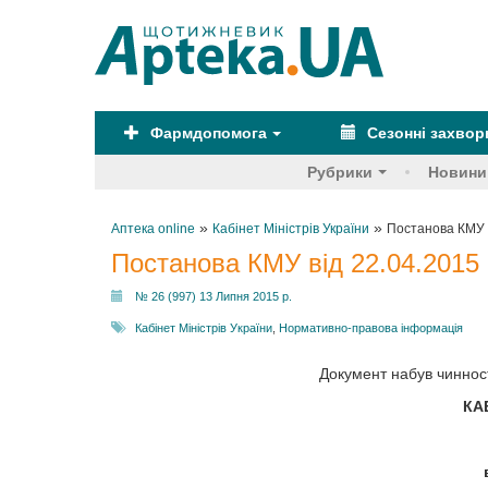
Фармдопомога
Сезонні захво
Рубрики
Новини
»
»
Аптека online
Кабінет Міністрів України
Постанова КМУ в
Постанова КМУ від 22.04.2015
№ 26 (997) 13 Липня 2015 р.
Кабінет Міністрів України
,
Нормативно-правова інформація
Документ набув чинності
КА