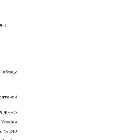
я
»;
о абзацу
ерджений
РДЖЕНО
 України
р. № 240