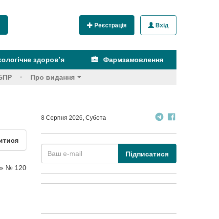
Реєстрація
Вхід
ологічне здоров’я
Фармзамовлення
БПР
Про видання
8 Серпня 2026, Субота
итися
Підписатися
р» № 120