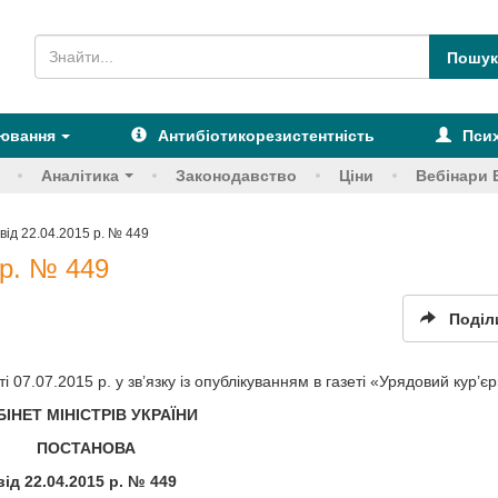
рювання
Антибіотикорезистентність
Псих
Аналітика
Законодавство
Ціни
Вебінари 
ід 22.04.2015 р. № 449
 р. № 449
Поділ
 07.07.2015 р. у зв’язку із опублікуванням в газеті «Урядовий кур’є
БІНЕТ МІНІСТРІВ УКРАЇНИ
ПОСТАНОВА
від
22
.04.
2015 р.
№ 449