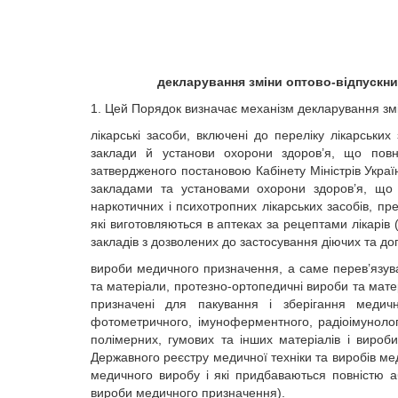
декларування зміни оптово-відпускни
1. Цей Порядок визначає механізм декларування змі
лікарські засоби, включені до переліку лікарських
заклади й установи охорони здоров’я, що повн
затвердженого постановою Кабінету Міністрів Украї
закладами та установами охорони здоров’я, що 
наркотичних і психотропних лікарських засобів, пре
які виготовляються в аптеках за рецептами лікарі
закладів з дозволених до застосування діючих та до
вироби медичного призначення, а саме перев’язуваль
та матеріали, протезно-ортопедичні вироби та мате
призначені для пакування і зберігання медичн
фотометричного, імуноферментного, радіоімунологіч
полімерних, гумових та інших матеріалів і вироби
Державного реєстру медичної техніки та виробів м
медичного виробу і які придбаваються повністю а
вироби медичного призначення).