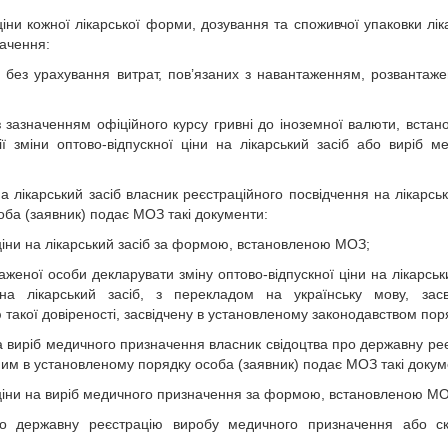
ціни кожної лікарської форми, дозування та споживчої упаковки лік
начення:
і без урахування витрат, пов’язаних з навантаженням, розвантаж
з зазначенням офіційного курсу гривні до іноземної валюти, встан
 зміни оптово-відпускної ціни на лікарський засіб або виріб м
а лікарський засіб власник реєстраційного посвідчення на лікарськ
ба (заявник) подає МОЗ такі документи:
 ціни на лікарський засіб за формою, встановленою МОЗ;
аженої особи декларувати зміну оптово-відпускної ціни на лікарськи
на лікарський засіб, з перекладом на українську мову, засв
такої довіреності, засвідчену в установленому законодавством пор
на виріб медичного призначення власник свідоцтва про державну ре
м в установленому порядку особа (заявник) подає МОЗ такі докум
ї ціни на виріб медичного призначення за формою, встановленою МО
ро державну реєстрацію виробу медичного призначення або ск