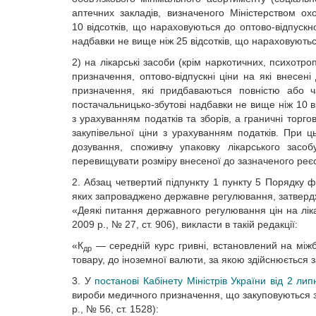
аптечних закладів, визначеного Міністерством ох
10 відсотків, що нараховуються до оптово-відпускної
надбавки не вище ніж 25 відсотків, що нараховуютьс
2) на лікарські засоби (крім наркотичних, психотро
призначення, оптово-відпускні ціни на які внесені
призначення, які придбаваються повністю або ч
постачальницько-збутові надбавки не вище ніж 10 в
з урахуванням податків та зборів, а граничні торго
закупівельної ціни з урахуванням податків. При ц
дозування, споживчу упаковку лікарського засо
перевищувати розміру внесеної до зазначеного реєст
2. Абзац четвертий підпункту 1 пункту 5 Порядку 
яких запроваджено державне регулювання, затвер
«Деякі питання державного регулювання цін на лік
2009 р., № 27, ст. 906), викласти в такій редакції:
«К
— середній курс гривні, встановлений на міжб
др
товару, до іноземної валюти, за якою здійснюється з
3. У
постанові Кабінету Міністрів України від 2 л
вироби медичного призначення, що закуповуються з
р., № 56, ст. 1528):