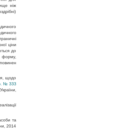
вище ніж
здрібні)
едичного
едичного
граничні
ної ціни
ються до
у форму,
 повинен
ня, щодо
р. № 333
України,
алізації
асоби та
ни, 2014