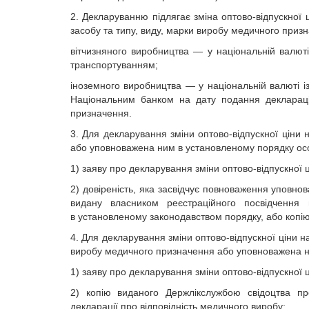
2. Декларуванню підлягає зміна оптово-відпускної 
засобу та типу, виду, марки виробу медичного приз
вітчизняного виробництва — у національній валют
транспортуванням;
іноземного виробництва — у національній валюті і
Національним банком на дату подання декларації
призначення.
3. Для декларування зміни оптово-відпускної ціни н
або уповноважена ним в установленому порядку осо
1) заяву про декларування зміни оптово-відпускної
2) довіреність, яка засвідчує повноваження уповнов
видану власником реєстраційного посвідчення 
в установленому законодавством порядку, або копію 
4. Для декларування зміни оптово-відпускної ціни 
виробу медичного призначення або уповноважена ни
1) заяву про декларування зміни оптово-відпускно
2) копію виданого Держлікслужбою свідоцтва п
декларації про відповідність медичного виробу;