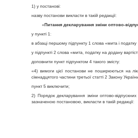
1) у постанові:
назву постанови викласти в такій редакції:
«
Питання декларування зміни оптово-відпус
у пункті 1:
в абзаці першому підпункту 1 слова «мита і податку 
у підпункті 2 слова «мита, податку на додану вартіст
доповнити пункт підпунктом 4 такого змісту:
«4) вимоги цієї постанови не поширюються на ліка
сімнадцятого частини третьої статті 2 Закону Украї
пункт 5 виключити;
2) Порядок декларування зміни оптово-відпускних
зазначеною постановою, викласти в такій редакції: