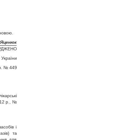
ановою.
 Яценюк
РДЖЕНО
 України
 р. № 449
ікарські
12 р., №
асобів і
азів) та
ення для