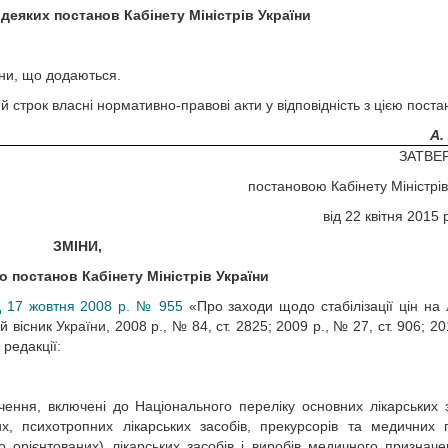
 деяких постанов Кабінету Міністрів України
іни, що додаються.
й строк власні нормативно-правові акти у відповідність з цією пост
А.
ЗАТВЕ
постановою Кабінету Міністрів
від 22 квітня 2015
ЗМІНИ,
 постанов Кабінету Міністрів України
ід 17 жовтня 2008 р. № 955
«Про заходи щодо стабілізації цін на л
існик України, 2008 р., № 84, ст. 2825; 2009 р., № 27, ст. 906; 20
 редакції:
чення, включені до Національного переліку основних лікарських з
х, психотропних лікарських засобів, прекурсорів та медичних г
о орієнтованих) лікарських засобів і виробів медичного признач