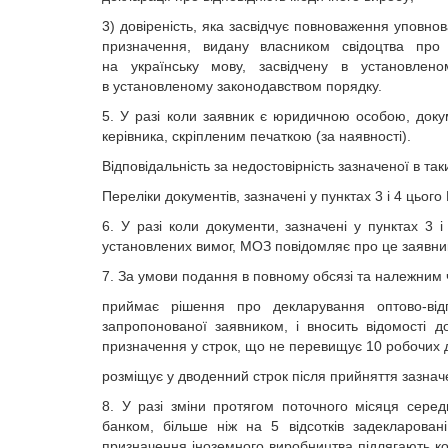
3) довіреність, яка засвідчує повноваження уповно
призначення, видану власником свідоцтва про
на українську мову, засвідчену в установлено
в установленому законодавством порядку.
5. У разі коли заявник є юридичною особою, докум
керівника, скріпленим печаткою (за наявності).
Відповідальність за недостовірність зазначеної в т
Переліки документів, зазначені у пунктах 3 і 4 цьо
6. У разі коли документи, зазначені у пунктах 3
установлених вимог, МОЗ повідомляє про це заявнико
7. За умови подання в повному обсязі та належни
приймає рішення про декларування оптово-відп
запропонованої заявником, і вносить відомості д
призначення у строк, що не перевищує 10 робочих дн
розміщує у дводенний строк після прийняття зазнач
8. У разі зміни протягом поточного місяця сере
банком, більше ніж на 5 відсотків задекларован
призначення іноземного виробництва підлягають ко