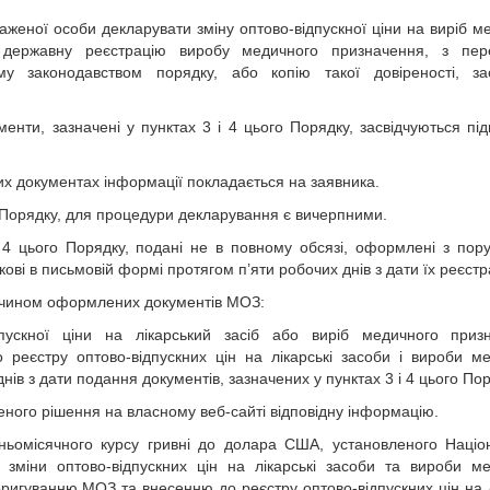
важеної особи декларувати зміну оптово-відпускної ціни на виріб м
 державну реєстрацію виробу медичного призначення, з пер
му законодавством порядку, або копію такої довіреності, зас
енти, зазначені у пунктах 3 і 4 цього Порядку, засвідчуються під
аких документах інформації покладається на заявника.
го Порядку, для процедури декларування є вичерпними.
 і 4 цього Порядку, подані не в повному обсязі, оформлені з по
ві в письмовій формі протягом п’яти робочих днів з дати їх реєстра
м чином оформлених документів МОЗ:
ускної ціни на лікарський засіб або виріб медичного призн
о реєстру оптово-відпускних цін на лікарські засоби і вироби м
ів з дати подання документів, зазначених у пунктах 3 і 4 цього Пор
еного рішення на власному веб-сайті відповідну інформацію.
дньомісячного курсу гривні до долара США, установленого Наці
і зміни оптово-відпускних цін на лікарські засоби та вироби м
ригуванню МОЗ та внесенню до реєстру оптово-відпускних цін на л