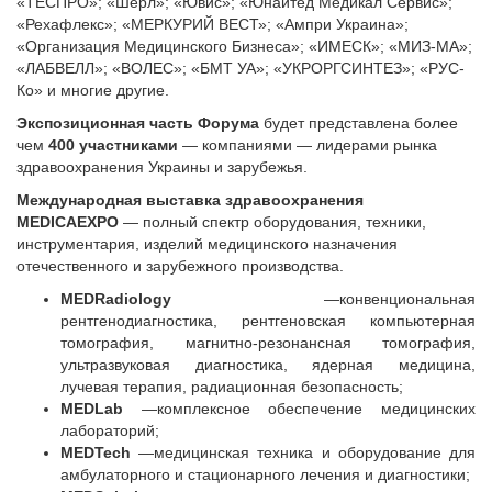
«ТЕСПРО»; «Шерл»; «Ювис»; «Юнайтед Медикал Сервис»;
«Рехафлекс»; «МЕРКУРИЙ ВЕСТ»; «Ампри Украина»;
«Организация Медицинского Бизнеса»; «ИМЕСК»; «МИЗ-МА»;
«ЛАБВЕЛЛ»; «ВОЛЕС»; «БМТ УА»; «УКРОРГСИНТЕЗ»; «РУС-
Ко» и многие другие.
Экспозиционная часть Форума
будет представлена более
чем
400 участниками
— компаниями — лидерами рынка
здравоохранения Украины и зарубежья.
Международная выставка здравоохранения
MEDICAEXPO
— полный спектр оборудования, техники,
инструментария, изделий медицинского назначения
отечественного и зарубежного производства.
MEDRadiology
—конвенциональная
рентгенодиагностика, рентгеновская компьютерная
томография, магнитно-резонансная томография,
ультразвуковая диагностика, ядерная медицина,
лучевая терапия, радиационная безопасность;
MEDLab
—комплексное обеспечение медицинских
лабораторий;
MEDTech
—медицинская техника и оборудование для
амбулаторного и стационарного лечения и диагностики;