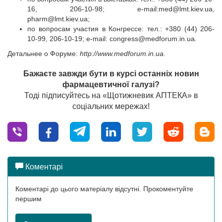
16, 206-10-98; e-mail:
med@lmt.kiev.ua
,
pharm@lmt.kiev.ua
;
по вопросам участия в Конгрессе: тел.: +380 (44) 206-
10-99, 206-10-19; e-mail:
congress@medforum.in.ua
.
Детальнее о Форуме:
http://www.medforum.in.ua.
Бажаєте завжди бути в курсі останніх новин
фармацевтичної галузі?
Тоді підписуйтесь на «Щотижневик АПТЕКА» в
соціальних мережах!
Коментарі
Коментарі до цього матеріалу відсутні. Прокоментуйте
першим