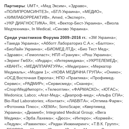
Партнеры
: UMT+, «Мед Эксим», «Здраво»,
«ПОЛИПРОМСИНТЕЗ», «БТЛ-Украина», «МЕДИО»,
«ХИМЛАБОРРЕАКТИВ», Аmed, «Эксперт»,
«УКР ДИАГНОСТИКА», RH, «Вектор-Бест-Украина», «Виола
Медтехника», In Medical, «Синэво Украина».
Среди участников Форума 2009–2016 гг.
: «3М Украина»;
«Такеда Украина»; «Абботт Лабораториз С.А.»; «Балтон»;
«БиоЛайн Украина»; «БИОМЕД ЛТД»; «Био Тест Мед»;
«Здраво»; «Гемопласт»; НПЛ «Гранум»; «Рош Украина»;
«Зеринг ГмбХ»; «Индар»; «Интермедика»; «УКРТЕЛЕМЕД»;
«КВАНТ»; «МЕДАППАРАТУРА»; «Медигран»; «Меркатор
Медикаль»; «Модем 1»; «НОВА МЕДИЧНА ГРУПА»; «Онико»;
«ОСД Восточная Европа»; НПО «Практика»; «Профимед-
Сервис»; «РАДМИР»; «Сервисмед»; «Сканер»;
«СпортМедИмпорт»; «Телеоптик»; «ФАРМАСКО»; «ЮТАС»;
Medonica; Labco; «Агат-Мед»; «Диапроф-мед»; «Альфа СПА»;
Bio-Rad Laboratories; «Контакт»; «ЛАБВІТА»; «Оптима-Фарм»;
«Фотоника Плюс»; «ХЕМА»; SonoScape; «Квертимед
Украина»; «Диамеб»; Integrated Medical Group; «Вега
Медика»; «Эрба Лахема»; «Дюсо»; «Интеро»; «Кормей»;
«Ледум»; «Раминтек»; «Ридан Инжиниринг»; «Т.В.К. Групп»;