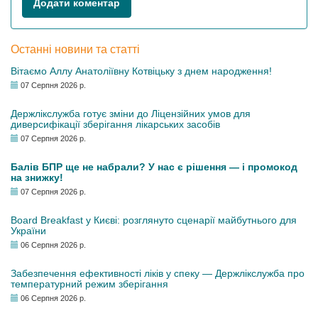
Додати коментар
Останні новини та статті
Вітаємо Аллу Анатоліївну Котвіцьку з днем народження!
07 Серпня 2026 р.
Держлікслужба готує зміни до Ліцензійних умов для
диверсифікації зберігання лікарських засобів
07 Серпня 2026 р.
Балів БПР ще не набрали? У нас є рішення — і промокод
на знижку!
07 Серпня 2026 р.
Board Breakfast у Києві: розглянуто сценарії майбутнього для
України
06 Серпня 2026 р.
Забезпечення ефективності ліків у спеку — Держлікслужба про
температурний режим зберігання
06 Серпня 2026 р.