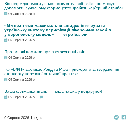
Від фармдопомоги до менеджменту: soft skills, що можуть
допомогти сучасному фармацевту зробити кар’єрний стрибок
06 Серпня 2026 р.
«Ми прагнемо максимально швидко інтегрувати
українську систему верифікації лікарських засобів
у європейську модель» — Петро Багрій
06 Серпня 2026 р.
Про типові помилки при застосуванні ліків
06 Серпня 2026 р.
ГО «ВФП» закликає Уряд та МОЗ прискорити затвердження
стандарту належної аптечної практики
05 Серпня 2026 р.
Ваша філіжанка знань — наша чашка у подарунок!
05 Серпня 2026 р.
1
9 Серпня 2026, Неділя