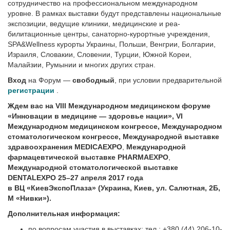
сотрудничество на профессиональном международном
уровне. В рамках выставки будут представлены национальные
экспозиции, ведущие клиники, медицинские и реа­
билитационные центры, санаторно-курортные учреждения,
SPA&Wellness курорты Украины, Польши, Венгрии, Болгарии,
Израиля, Словакии, Словении, Турции, Южной Кореи,
Малайзии, Румынии и многих других стран.
Вход
на Форум —
свободный
, при условии предварительной
регистрации
.
Ждем вас на VIII Международном медицинском форуме
«Инновации в медицине — здоровье нации», VI
Международном медицинском конгрессе, Международном
стоматологическом конгрессе, Международной выставке
здравоохранения MEDICAEXPO
,
Международной
фармацевтической выставке PHARMAEXPO
,
Международной стоматологической выставке
DENTALEXPO 25–27 апреля 2017 года
в ВЦ «КиевЭкспоПлаза» (Украина, Киев, ул. Салютная, 2Б,
М «Нивки»).
Дополнительная информация:
по вопросам участия в выставках: тел.: +380 (44) 206-10-