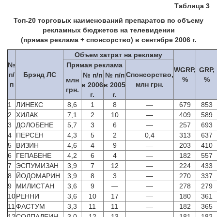
Таблица 3
Топ-20 торговых наименований препаратов по объему
рекламных бюджетов на телевидении
(прямая реклама + спонсорство) в сентябре 2006 г.
Объем затрат на рекламу
№
Прямая реклама
WGRP,
GRP,
п/
Брэнд ЛС
Спонсорство,
№ п/п
№ п/п
%
%
млн
п
млн грн.
в 2006
в 2005
грн.
г.
г.
1
ЛИНЕКС
8,6
1
8
—
679
853
2
ХИЛАК
7,1
2
10
—
409
589
3
ДОЛОБЕНЕ
5,7
3
6
—
257
693
4
ПЕРСЕН
4,3
5
2
0,4
313
637
5
ВИЗИН
4,6
4
9
—
203
410
6
ГЕПАБЕНЕ
4,2
6
4
—
182
557
7
ЭСПУМИЗАН
3,9
7
12
—
224
433
8
ЙОДОМАРИН
3,9
8
3
—
270
337
9
МИЛИСТАН
3,6
9
—
—
278
279
10
РЕННИ
3,6
10
17
—
180
361
11
ФАСТУМ
3,3
11
11
—
182
365
12
СОЛПАДЕИН
3,0
12
13
—
181
182