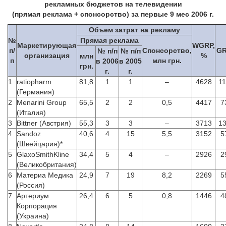
рекламных бюджетов на телевидении
(прямая реклама + спонсорство) за первые 9 мес 2006 г.
Объем затрат на рекламу
№
Прямая реклама
Маркетирующая
WGRP,
п/
Спонсорство,
GR
№ п/п
№ п/п
организация
%
млн
п
млн грн.
в 2006
в 2005
грн.
г.
г.
1
ratiopharm
81,8
1
1
–
4628
1
(Германия)
2
Menarini Group
65,5
2
2
0,5
4417
7
(Италия)
3
Bittner (Австрия)
55,3
3
3
–
3713
1
4
Sandoz
40,6
4
15
5,5
3152
5
(Швейцария)*
5
GlaxoSmithKline
34,4
5
4
–
2926
2
(Великобритания)
6
Материа Медика
24,9
7
19
8,2
2269
5
(Россия)
7
Артериум
26,4
6
5
0,8
1446
4
Корпорация
(Украина)