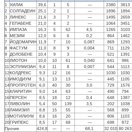
1
ХИЛАК
39,6
1
5
—
2380
3813
2
СОЛПАДЕИН
25,1
2
1
—
1896
1894
3
ЛИНЕКС
21,6
3
7
—
1495
2659
4
ГЕПАБЕНЕ
21,0
4
2
—
1064
3451
5
ИМПАЗА
16,3
5
62
4,5
1265
3103
6
МЕЗИМ
12,0
6
6
0,2
864
1462
7
ЙОДОМАРИН
11,9
7
10
0,087
869
1293
8
ФАСТУМ
11,0
8
9
0,004
711
1129
9
ДОЛОБЕНЕ
10,4
9
3
—
521
1391
10
ЛИОТОН
10,0
10
61
0,040
641
986
11
ЭСПУМИЗАН
9,4
11
8
0,007
544
1113
12
КОЛДРЕКС
9,3
12
16
—
1030
1030
13
ИМОДИУМ
9,1
13
13
—
445
1105
14
ПРОПРОТЕН
6,0
40
30
3,0
729
1576
15
КЛАРИТИН
9,0
14
63
—
490
794
16
ПЕРСЕН
8,5
18
12
0,4
648
1387
17
ЛИВОЛИН
5,4
50
139
3,5
202
1038
18
ЛАМИЗИЛ
8,8
15
55
—
568
899
19
МОТИЛИУМ
8,6
16
20
—
806
1103
20
ГРИПЕКС
8,5
17
68
—
698
872
Прочие
424,8
—
—
68,1
32 010
80 263