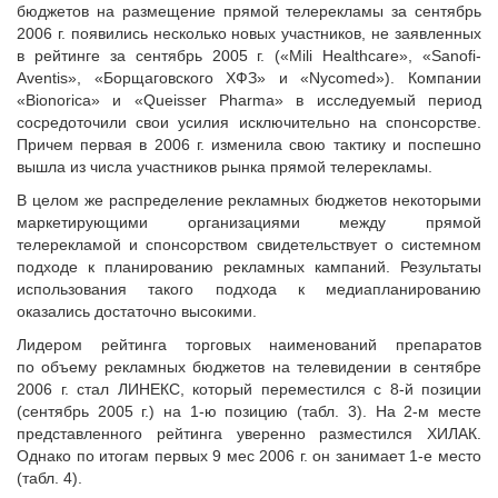
бюджетов на размещение прямой телерекламы за сентябрь
2006 г. появились несколько новых участников, не заявленных
в рейтинге за сентябрь 2005 г. («Mili Healthcare», «Sanofi-
Aventis», «Борщаговского ХФЗ» и «Nycomed»). Компании
«Bionorica» и «Queisser Pharma» в исследуемый период
сосредоточили свои усилия исключительно на спонсорстве.
Причем первая в 2006 г. изменила свою тактику и поспешно
вышла из числа участников рынка прямой телерекламы.
В целом же распределение рекламных бюджетов некоторыми
маркетирующими организациями между прямой
телерекламой и спонсорством свидетельствует о системном
подходе к планированию рекламных кампаний. Результаты
использования такого подхода к медиапланированию
оказались достаточно высокими.
Лидером рейтинга торговых наименований препаратов
по объему рекламных бюджетов на телевидении в сентябре
2006 г. стал ЛИНЕКС, который переместился с 8-й позиции
(сентябрь 2005 г.) на 1-ю позицию (табл. 3). На 2-м месте
представленного рейтинга уверенно разместился ХИЛАК.
Однако по итогам первых 9 мес 2006 г. он занимает 1-е место
(табл. 4).