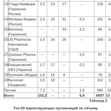
13
Стада-Нижфарм
2,5
13
17
–
128
3
(Германия-
Россия)
14
Материа Медика
2,0
15
31
0,3
261
5
(Россия)
15
Bionorica
–
–
33
2,2
68
1
(Германия)
16
US Pharmacia
2,0
14
16
–
166
1
International
(США)
17
Queisser Pharma
–
–
–
2,0
57
1
(Германия)
18
Борщаговский
1,7
17
–
0,2
95
2
ХФЗ (Украина)
19
Synmedic (Индия)
1,8
16
8
–
76
2
20
Nycomed
1,5
18
–
–
114
1
(Норвегия)
Прочие
7,3
–
–
1,8
585
1
Всего
102,2
–
–
6,9
6697
13
Таблица 2
Топ-20 маркетирующих организаций по объему