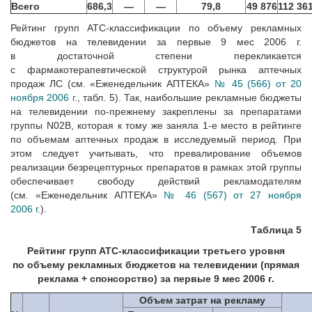
Всего
686,3
—
—
79,8
49 876
112 36
Рейтинг групп АТС-классификации по объему рекламных
бюджетов на телевидении за первые 9 мес 2006 г.
в достаточной степени перекликается
с фармакотерапевтической структурой рынка аптечных
продаж ЛС (см. «Еженедельник АПТЕКА»
№ 45 (566) от 20
ноября 2006 г.
, табл. 5). Так, наибольшие рекламные бюджеты
на телевидении по-прежнему закреплены за препаратами
группы N02B, которая к тому же заняла 1-е место в рейтинге
по объемам аптечных продаж в исследуемый период. При
этом следует учитывать, что превалирование объемов
реализации безрецептурных препаратов в рамках этой группы
обеспечивает свободу действий рекламодателям
(см. «Еженедельник АПТЕКА»
№ 46 (567) от 27 ноября
2006 г.
).
Таблица 5
Рейтинг групп АТС-классификации третьего уровня
по объему рекламных бюджетов на телевидении (прямая
реклама + спонсорство) за первые 9 мес 2006 г.
Объем затрат на рекламу