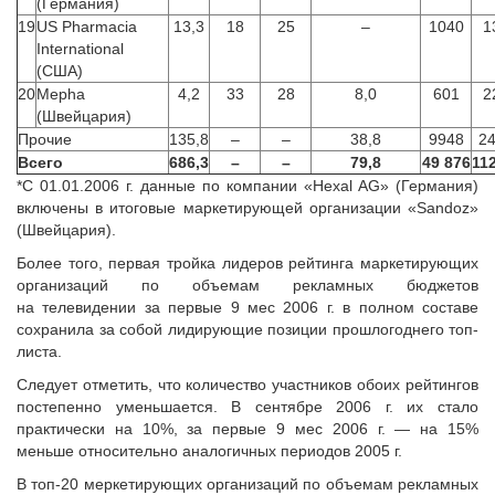
(Германия)
19
US Pharmacia
13,3
18
25
–
1040
1
International
(США)
20
Mepha
4,2
33
28
8,0
601
2
(Швейцария)
Прочие
135,8
–
–
38,8
9948
2
Всего
686,3
–
–
79,8
49 876
11
*С 01.01.2006 г. данные по компании «Hexal AG» (Германия)
включены в итоговые маркетирующей организации «Sandoz»
(Швейцария).
Более того, первая тройка лидеров рейтинга маркетирующих
организаций по объемам рекламных бюджетов
на телевидении за первые 9 мес 2006 г. в полном составе
сохранила за собой лидирующие позиции прошлогоднего топ-
листа.
Следует отметить, что количество участников обоих рейтингов
постепенно уменьшается. В сентябре 2006 г. их стало
практически на 10%, за первые 9 мес 2006 г. — на 15%
меньше относительно аналогичных периодов 2005 г.
В топ-20 меркетирующих организаций по объемам рекламных