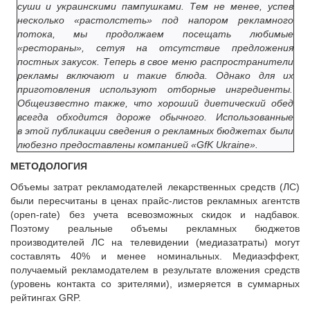
суши и украинскими пампушками. Тем не менее, успев
несколько «растолстеть» под напором рекламного
потока, мы продолжаем посещать любимые
«рестораны», сетуя на отсутствие предложения
постных закусок. Теперь в свое меню распространители
рекламы включают и такие блюда. Однако для их
приготовления используют отборные ингредиенты.
Общеизвестно также, что хороший диетический обед
всегда обходится дороже обычного. Использованные
в этой публикации сведения о рекламных бюджетах были
любезно предоставлены компанией «GfK Ukraine».
МЕТОДОЛОГИЯ
Объемы затрат рекламодателей лекарственных средств (ЛС)
были пересчитаны в ценах прайс-листов рекламных агентств
(open-rate) без учета всевозможных скидок и надбавок.
Поэтому реальные объемы рекламных бюджетов
производителей ЛС на телевидении (медиазатраты) могут
составлять 40% и менее номинальных. Медиаэффект,
получаемый рекламодателем в результате вложения средств
(уровень контакта со зрителями), измеряется в суммарных
рейтингах GRP.