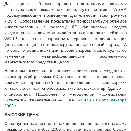
Для оценки объема продаж телеканалами рекламы
в натуральном выражении используют рейтинг WGRP,
подразумевающий приведение длительности всех роликов
к 30 с. Сопоставление показателей прироста/убыли объемов
инвестированных в рекламу ЛС финансовых средств
и суммарного количества выработанных каналами рейтингов
WGRP позволяет определить уровень медиаинфляции
(повышение цен на телеэфир) за определенный период. А
по уровню медиаинфляции, в свою очередь, можно судить об
изменении медиаэффективности исследуемого
маркетингового средства в целом.
Напомним также, что в анализе задействованы сведения о
рынке прямой рекламы ЛС, а также и обо всех прочих видах
рекламных проявлений на телевидении — спонсорских
клипах, логотипах, спонсорских титр-заставках и др. (далее —
спонсорство). Подробнее о методологии исследования
читайте в «Еженедельнике АПТЕКА»
№ 47 (518) от 5 декабря
2005 г.
ВЫСОКИЕ ЦЕНЫ
С наступлением осени традиционно спрос на телерекламу
повышается. Сентябрь 2006 г. не стал исключением. Объем