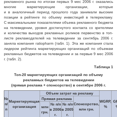
рекламного рынка по итогам первых 9 мес 2006 г. оказались
многие маркетирующие организации, которые
и в аналогичный период прошлого года занимали высокие
позиции в рейтинге по объему инвестиций в телерекламу.
С максимальными показателями объема рекламного бюджета
на телевидении, уровня достигнутого контакта со зрителями
и количества выходов рекламных роликов первенство в топ-
листе рекламодателей на телевидении за сентябрь 2006 г.
заняла компания ratiopharm (табл. 1). Эта же компания стала
лидером рейтинга маркетирующих организаций по объемам
рекламных бюджетов на телевидении и за первые 9 мес 2006
г. (табл. 2).
Таблица 1
Топ-20 маркетирующих организаций по объему
рекламных бюджетов на телевидении
(прямая реклама + спонсорство) в сентябре 2006 г.
Объем затрат на рекламу
№
Прямая реклама
Маркетирующая
WGRP,
G
п/
Спонсорство,
№ п/п
№ п/п
организация
%
млн
п
млн грн.
в 2006
в 2005
грн.
г.
г.