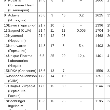
8
Novartis
24,8
8
14
–
1600
2
Consumer Health
(Швейцария)
9
Actavis
23,8
9
43
0,2
1625
3
(Исландия)
10
Bayer (Германия)
21,7
10
6
–
1396
2
11
Sagmel (США)
21,4
11
11
0,005
1704
3
12
Nycomed
21,4
12
23
–
1468
2
(Норвегия)
13
Naturwaren
14,8
17
8
5,4
1403
3
(Германия)
14
Unique Pharma
6,5
25
29
12,4
1401
4
Laboratories
(Индия)
15
KRKA (Словения)
18,6
13
7
–
1559
3
16
Johnson&Johnson
17,8
14
10
–
1251
2
(США)
17
Стада-Нижфарм
17,0
15
30
–
1144
2
(Германия-
Россия)
18
Boehringer
16,3
16
26
–
1185
2
Ingelheim