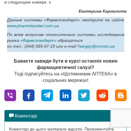
в следующем номере.
n
Екатерина Кармалита
Данные системы «Фармстандарт» смотрите на сайте
www.pharmstandart.com.ua
.
По всем вопросам относительно cистемы исследования
рынка
«Фармстандарт»
обращаться
по тел.: (044) 585-97-10 или e-mail:?
sergey@morion.ua
Бажаєте завжди бути в курсі останніх новин
фармацевтичної галузі?
Тоді підписуйтесь на «Щотижневик АПТЕКА» в
соціальних мережах!
Коментарі
Коментарі до цього матеріалу відсутні. Прокоментуйте