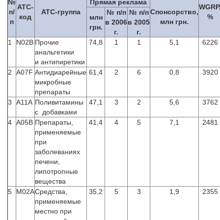
№
Прямая реклама
ATC-
WGRP
п/
АТС-группа
Спонсорство,
№ п/п
№ п/п
код
%
млн
п
млн грн.
в 2006
в 2005
грн.
г.
г.
1
N02B
Прочие
74,8
1
1
5,1
6226
анальгетики
и антипиретики
2
A07F
Антидиарейные
61,4
2
6
0,8
3920
микробные
препараты
3
A11A
Поливитамины
47,1
3
2
5,6
3762
с добавками
4
A05B
Препараты,
41,4
4
5
7,1
2481
применяемые
при
заболеваниях
печени,
липотропные
вещества
5
M02A
Средства,
35,2
5
3
1,9
2355
применяемые
местно при