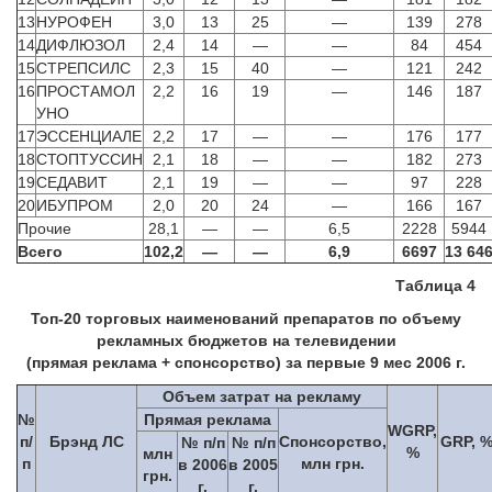
13
НУРОФЕН
3,0
13
25
—
139
278
14
ДИФЛЮЗОЛ
2,4
14
—
—
84
454
15
СТРЕПСИЛС
2,3
15
40
—
121
242
16
ПРОСТАМОЛ
2,2
16
19
—
146
187
УНО
17
ЭССЕНЦИАЛЕ
2,2
17
—
—
176
177
18
СТОПТУССИН
2,1
18
—
—
182
273
19
СЕДАВИТ
2,1
19
—
—
97
228
20
ИБУПРОМ
2,0
20
24
—
166
167
Прочие
28,1
—
—
6,5
2228
5944
Всего
102,2
—
—
6,9
6697
13 64
Таблица 4
Топ-20 торговых наименований препаратов по объему
рекламных бюджетов на телевидении
(прямая реклама + спонсорство) за первые 9 мес 2006 г.
Объем затрат на рекламу
№
Прямая реклама
WGRP,
п/
Брэнд ЛС
Спонсорство,
GRP, 
№ п/п
№ п/п
%
млн
п
млн грн.
в 2006
в 2005
грн.
г.
г.