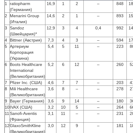
1
ratiopharm
16,9
1
2
–
848
1
(Германия)
2
Menarini Group
14,6
2
1
–
893
1
(Италия)
3
Sandoz
12,9
3
4
0,4
992
1
(Швейцария)*
4
Bittner (Австрия)
7,3
4
3
–
594
1
5
Артериум
5,4
5
11
–
223
8
Корпорация
(Украина)
6
Boots Healthcare
5,2
6
12
–
260
5
International
(Великобритания)
7
Pfizer Inc. (США)
4,6
7
7
–
203
4
8
Mili Healthcare
3,6
8
–
–
278
2
(Великобритания)
9
Bayer (Германия)
3,6
9
14
–
180
3
10
IVAX (США)
3,2
10
5
–
264
6
11
Sanofi-Aventis
3,1
11
–
–
231
2
(Франция)
12
GlaxoSmithKline
3,0
12
9
–
181
1
(Великобритания)