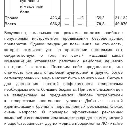
суставной
и мышечной
боли
Прочие
426,4
—
—?
59,3
31 13
Всего
686,3
—
—
79,8
49 87
Безусловно, телевизионная реклама остается наиболее
популярным инструментом продвижения безрецептурных
препаратов. Однако тенденции повышения ее стоимости,
которые отмечают уже на протяжении нескольких лет,
свидетельствуют о том, что самый массовый канал
коммуникации утрачивает репутацию наиболее дешевого
по цене 1 контакта. Позволим себе предположить, что
стоимость контакта с целевой аудиторией в других, более
сегментированных, медиа может быть намного ниже. Сегодня
для достижения высокой эффективности телерекламы
необходимы очень большие бюджеты. При этом снижения цен
на телерекламу не предвидится. Любовь потребителей
к телерекламе постепенно угасает. Добиться высокой
идентификации брэнда в переполненных рекламных блоках
очень непросто. О примерах эффективных рекламных
кампаний с использованием комплекса средств коммуникаций
и задействованности других медиа в продвижении ЛС читайте