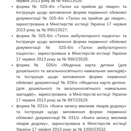
червня 2013 року за № 994/23526;
форма № 025-4/о «Талон на прийом до лікаря» та
Інструкція щодо заповнення форми первинної облікової
документації № 025-4/о «Талон на прийом до лікаря»,
зареєстрована в Міністерстві юстиції України 17 червня
2013 року за № 995/23527;
форма № 025-6/о «Талон амбулаторного пацієнта» та
Інструкція щодо заповнення форми первинної облікової
документації № 025-6/о «Талон амбулаторного
пацієнта», зареєстрована в Міністерстві юстиції України
17 червня 2013 року за № 996/23528;
форма № 026/о «Медична карта дитини (для
дошкільного та загальноосвітнього навчальних закладів)»
та Інструкція щодо заповнення форми первинної
облікової документації № 026/о «Медична карта дитини
(для дошкільного та загальноосвітнього навчальних
закладів)», зареєстрована в Міністерстві юстиції України
17 червня 2013 року за № 997/23529;
форма № 031/о «Книга запису викликів лікарів додому»
та Інструкція щодо заповнення форми первинної
облікової документації № 031/о «Книга запису викликів
лікарів додому», зареєстрована в Міністерстві юстиції
України 17 червня 2013 року за № 1000/23532.