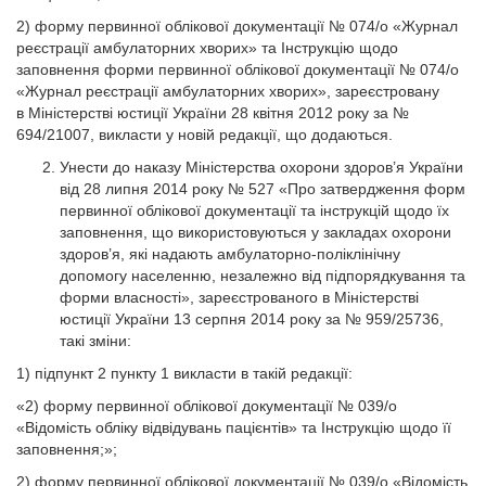
2) форму первинної облікової документації № 074/о «Журнал
реєстрації амбулаторних хворих» та Інструкцію щодо
заповнення форми первинної облікової документації № 074/о
«Журнал реєстрації амбулаторних хворих», зареєстровану
в Міністерстві юстиції України 28 квітня 2012 року за №
694/21007, викласти у новій редакції, що додаються.
Унести до наказу Міністерства охорони здоров’я України
від 28 липня 2014 року № 527 «Про затвердження форм
первинної облікової документації та інструкцій щодо їх
заповнення, що використовуються у закладах охорони
здоров’я, які надають амбулаторно-поліклінічну
допомогу населенню, незалежно від підпорядкування та
форми власності», зареєстрованого в Міністерстві
юстиції України 13 серпня 2014 року за № 959/25736,
такі зміни:
1) підпункт 2 пункту 1 викласти в такій редакції:
«2) форму первинної облікової документації № 039/о
«Відомість обліку відвідувань пацієнтів» та Інструкцію щодо її
заповнення;»;
2) форму первинної облікової документації № 039/о «Відомість