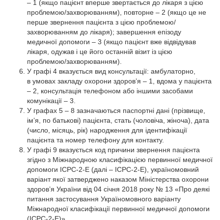
– 1 (якщо пацієнт вперше звертається до лікаря з цією
проблемою/захворюванням), повторне – 2 (якщо це не
перше звернення пацієнта з цією проблемою/
захворюванням до лікаря); завершення епізоду
медичної допомоги – 3 (якщо пацієнт вже відвідував
лікаря, одужав і це його останній візит із цією
проблемою/захворюванням).
У графі 4 вказується вид консультації: амбулаторно,
в умовах закладу охорони здоров’я – 1, вдома у пацієнта
– 2, консультація телефоном або іншими засобами
комунікації – 3.
У графах 5 – 8 зазначаються паспортні дані (прізвище,
ім’я, по батькові) пацієнта, стать (чоловіча, жіноча), дата
(число, місяць, рік) народження для ідентифікації
пацієнта та номер телефону для контакту.
У графі 9 вказується код причини звернення пацієнта
згідно з Міжнародною класифікацією первинної медичної
допомоги ICPC-2-E (далі – ICPC-2-E), україномовний
варіант якої затверджено наказом Міністерства охорони
здоров’я України від 04 січня 2018 року № 13 «Про деякі
питання застосування Україномовного варіанту
Міжнародної класифікації первинної медичної допомоги
(ICPC-2-E)».