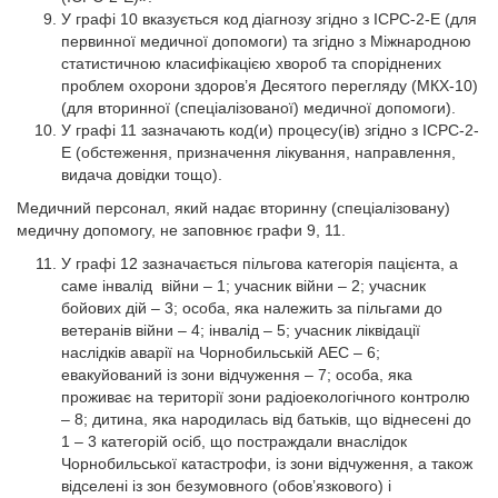
У графі 10 вказується код діагнозу згідно з ICPC-2-E (для
первинної медичної допомоги) та згідно з Міжнародною
статистичною класифікацією хвороб та споріднених
проблем охорони здоров’я Десятого перегляду (МКХ-10)
(для вторинної (спеціалізованої) медичної допомоги).
У графі 11 зазначають код(и) процесу(ів) згідно з ICPC-2-
E (обстеження, призначення лікування, направлення,
видача довідки тощо).
Медичний персонал, який надає вторинну (спеціалізовану)
медичну допомогу, не заповнює графи 9, 11.
У графі 12 зазначається пільгова категорія пацієнта, а
саме інвалід війни – 1; учасник війни – 2; учасник
бойових дій – 3; особа, яка належить за пільгами до
ветеранів війни – 4; інвалід – 5; учасник ліквідації
наслідків аварії на Чорнобильській АЕС – 6;
евакуйований із зони відчуження – 7; особа, яка
проживає на території зони радіоекологічного контролю
– 8; дитина, яка народилась від батьків, що віднесені до
1 – 3 категорій осіб, що постраждали внаслідок
Чорнобильської катастрофи, із зони відчуження, а також
відселені із зон безумовного (обов’язкового) і