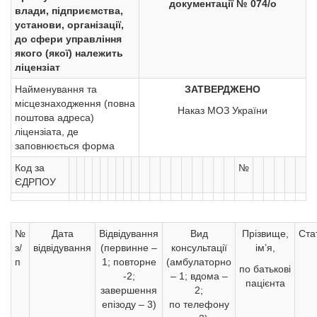
документації № 074/о
влади, підприємства,
установи, організації,
до сфери управління
якого (якої) належить
ліцензіат
Найменування та
ЗАТВЕРДЖЕНО
місцезнаходження (повна
Наказ МОЗ України
поштова адреса)
ліцензіата, де
заповнюється форма
Код за
№
ЄДРПОУ
№
Дата
Відвідування
Вид
Прізвище,
Ста
з/
відвідування
(первинне –
консультації
ім’я,
п
1; повторне
(амбулаторно
по батькові
-2;
– 1; вдома –
пацієнта
завершення
2;
епізоду – 3)
по телефону