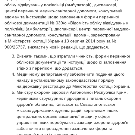
обліку відвідувань у поліклініці (амбулаторії), диспансері,
центрі первинної медико-санітарної допомоги, консультації,
вдома» та Інструкцію щодо заповнення форми первинної
облікової документації № 039/о «Відомість обліку відвідувань у
поліклініці (амбулаторії), диспансері, центрі первинної медико-
санітарної допомоги, консультації, вдома», зареєстровану
в Міністерстві юстиції України 13 серпня 2014 року за №
960/25737, викласти у новій редакції, що додаються.
Визнати такими, що втратили чинність, форми первинної
облікової документації та інструкції щодо їх заповнення
згідно з переліком, що додається.
Медичному департаменту забезпечити подання цього
наказу в установленому законодавством порядку
на державну реєстрацію до Міністерства юстиції України.
Міністру охорони здоров’я Автономної Республіки Крим,
керівникам структурних підрозділів з питань охорони
здоров’я обласних, Київської та Севастопольської
міських державних адміністрацій, керівникам інших
центральних органів виконавчої влади, у сфері
управління яких перебувають заклади охорони здоров’я,
забезпечити впровадження зазначених форм та
інструкцій щодо їх заповнення.