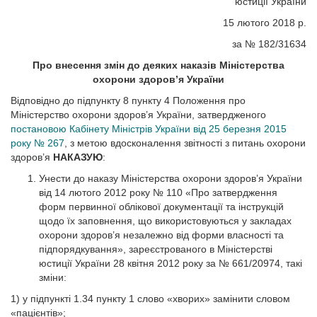
юстиції України
15 лютого 2018 р.
за № 182/31634
Про внесення змін до деяких наказів Міністерства
охорони здоров’я України
Відповідно до підпункту 8 пункту 4 Положення про
Міністерство охорони здоров’я України, затвердженого
постановою Кабінету Міністрів України від 25 березня 2015
року № 267
, з метою вдосконалення звітності з питань охорони
здоров’я
НАКАЗУЮ
:
Унести до наказу Міністерства охорони здоров’я України
від 14 лютого 2012 року № 110 «Про затвердження
форм первинної облікової документації та інструкцій
щодо їх заповнення, що використовуються у закладах
охорони здоров’я незалежно від форми власності та
підпорядкування», зареєстрованого в Міністерстві
юстиції України 28 квітня 2012 року за № 661/20974, такі
зміни:
1) у підпункті 1.34 пункту 1 слово «хворих» замінити словом
«пацієнтів»;