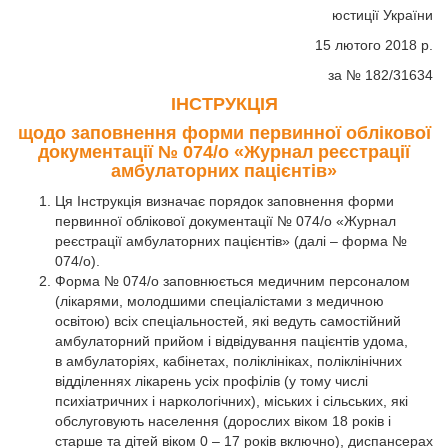
юстиції України
15 лютого 2018 р.
за № 182/31634
ІНСТРУКЦІЯ
щодо заповнення форми первинної облікової
документації № 074/о «Журнал реєстрації
амбулаторних пацієнтів»
Ця Інструкція визначає порядок заповнення форми
первинної облікової документації № 074/о «Журнал
реєстрації амбулаторних пацієнтів» (далі – форма №
074/о).
Форма № 074/о заповнюється медичним персоналом
(лікарями, молодшими спеціалістами з медичною
освітою) всіх спеціальностей, які ведуть самостійний
амбулаторний прийом і відвідування пацієнтів удома,
в амбулаторіях, кабінетах, поліклініках, поліклінічних
відділеннях лікарень усіх профілів (у тому числі
психіатричних і наркологічних), міських і сільських, які
обслуговують населення (дорослих віком 18 років і
старше та дітей віком 0 – 17 років включно), диспансерах