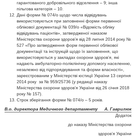
гарантованого добровільного відселення – 9; інша
пільгова категорія – 10.
Дані форми № 074/о щодо числа відвідувань
використовуються при заповненні форми первинної
облікової документації № 039/о «Відомість обліку
відвідувань пацієнтів», затвердженої наказом
Міністерства охорони здоров’я від 28 липня 2014 року №
527 «Про затвердження форм первинної облікової
документації та інструкцій щодо їх заповнення, що
використовуються у закладах охорони здоров’я, які
надають амбулаторно-поліклінічну допомогу населенню,
незалежно від підпорядкування та форми власності»,
зареєстрованим у Міністерстві юстиції України 13 серпня
2014 року за № 959/25736 (у редакції наказу
Міністерства охорони здоров’я України від 26 січня 2018
року № 157).
Строк зберігання форми № 074/о – 5 років.
В.о. директора Медичного департаменту
А. Гаврилюк
Додаток
до наказу Міністерства охорони
здоров’я України