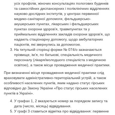
усіх профілів, жіночих консультаціях пологових будинків
та самостійних диспансерних і поліклінічних відділеннях
науково-дослідних інститутів, у центрах первинної
медико-санітарної допомоги, фельдшерсько-
акушерських пунктах, лікарських і фельдшерських
пунктах охорони здоров’я, травмпунктах та у
приймальних відділеннях закладів охорони здоров’я, що
надають стаціонарну допомогу, щодо амбулаторних
пацієнтів, які звернулись за допомогою.
На титульній сторінці форми № 074/о зазначаються
прізвище, ім’я, по батькові, спеціальність медичного
персоналу (лікаря/молодшого спеціаліста з медичною
освітою), а також місце провадження медичної практики.
При визначенні місця провадження медичної практики слід
враховувати адміністративно-територіальний устрій, а також
особливості населених пунктів, яким надано статус гірських
відповідно до Закону України «Про статус гірських населених
пунктів в Україні».
У графах 1, 2 вказуються номер за порядком запису та
дата (число, місяць) відвідування.
У графі 3 ставиться відмітка про відвідування: первинне