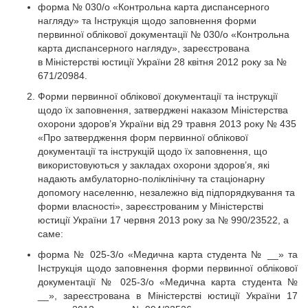
форма № 030/о «Контрольна карта диспансерного
нагляду» та Інструкція щодо заповнення форми
первинної облікової документації № 030/о «Контрольна
карта диспансерного нагляду», зареєстрована
в Міністерстві юстиції України 28 квітня 2012 року за №
671/20984.
Форми первинної облікової документації та інструкції
щодо їх заповнення, затверджені наказом Міністерства
охорони здоров’я України від 29 травня 2013 року № 435
«Про затвердження форм первинної облікової
документації та інструкцій щодо їх заповнення, що
використовуються у закладах охорони здоров’я, які
надають амбулаторно-поліклінічну та стаціонарну
допомогу населенню, незалежно від підпорядкування та
форми власності», зареєстрованим у Міністерстві
юстиції України 17 червня 2013 року за № 990/23522, а
саме:
форма № 025-3/о «Медична карта студента № __» та
Інструкція щодо заповнення форми первинної облікової
документації № 025-3/о «Медична карта студента №
__», зареєстрована в Міністерстві юстиції України 17