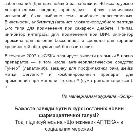
заболеваний. Для дальнейшей разработки из 40 исследуемых
лекарственных средств, прошедших I фазу клинических
испытаний, было выбрано семь наиболее перспективных.
В частности, албуглутид (агонист глюкагоноподобного пептида
1-го типа для применения при сахарном диабете II типа),
ингибитор интегразы для применения при ВИЧ, ингибитор
орексина для лечения бессонницы и средство для терапии
хронической обструктивной болезни легких.
В течение 2007 г. «GSK» планирует вывести на рынки 5 новых
препаратов — в том числе антинеопластическое средство
®
Tykerb
(лапатиниб), вакцину для профилактики рака шейки
матки Cervarix™ и комбинированный препарат для
применения при мигрени Тrexima™ (суматриптан/напроксен).
n
По материалам журнала «Scrip»
Бажаєте завжди бути в курсі останніх новин
фармацевтичної галузі?
Тоді підписуйтесь на «Щотижневик АПТЕКА» в
соціальних мережах!