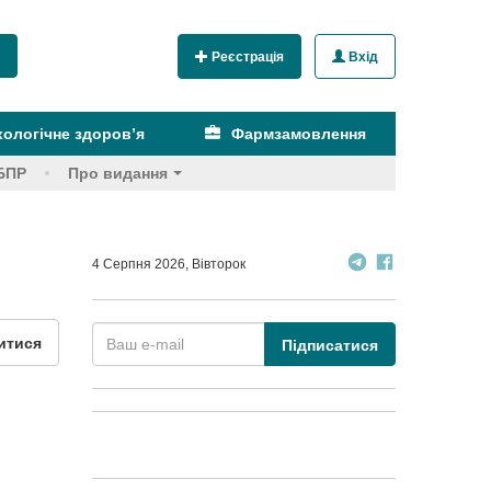
Реєстрація
Вхід
ологічне здоров’я
Фармзамовлення
БПР
Про видання
4 Серпня 2026, Вівторок
итися
Підписатися