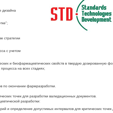
е дизайна
тке”;
е стратегии
сса с учетом
ческих и биофармацевтических свойств в твердую дозированную фо
 процесса на всех стадиях;
ов по окончании фармразработки.
ческих точек для разработки валидационных документов.
евтической разработки:
ий и определение допустимых интервалов для критических точек 