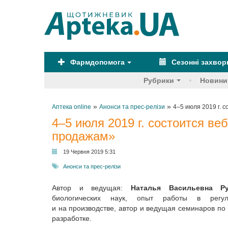
Фармдопомога
Сезонні захво
Рубрики
Новини
»
»
Аптека online
Анонси та прес-релізи
4–5 июля 2019 г. 
4–5 июля 2019 г. состоится ве
продажам»
19 Червня 2019 5:31
Анонси та прес-релізи
Автор и ведущая:
Наталья Васильевна
Р
биологических наук, опыт работы в регул
и на производстве, автор и ведущая семинаров п
разработке.