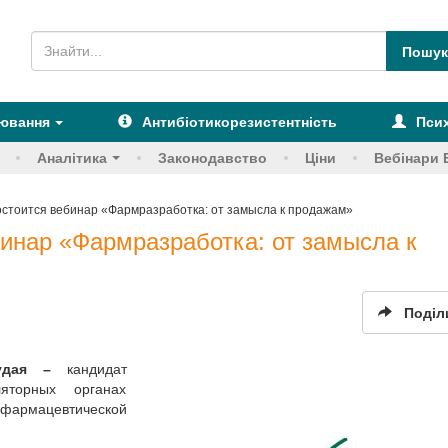
рювання
Антибіотикорезистентність
Псих
Аналітика
Законодавство
Ціни
Вебінари 
состоится вебинар «Фармразработка: от замысла к продажам»
бинар «Фармразработка: от замысла к
Поділ
удая –
кандидат
яторных органах
о фармацевтической