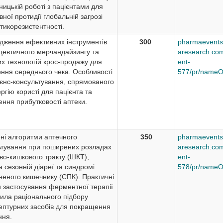
ницькій роботі з пацієнтами для
ної протидії глобальній загрозі
тикорезистентності.
дження ефективних інструментів
300
pharmaevents
евтичного мерчандайзингу та
aresearch.com
их технологій крос-продажу для
ent-
ення середнього чека. Особливості
577/pr/nameO
єнс-консультування, спрямованого
ргію користі для пацієнта та
ння прибутковості аптеки.
ні алгоритми аптечного
350
pharmaevents
ьтування при поширених розладах
aresearch.com
во-кишкового тракту (ШКТ),
ent-
 сезонній діареї та синдромі
578/pr/nameO
неного кишечнику (СПК). Практичні
и застосування ферментної терапії
вила раціонального підбору
ептурних засобів для покращення
ння.