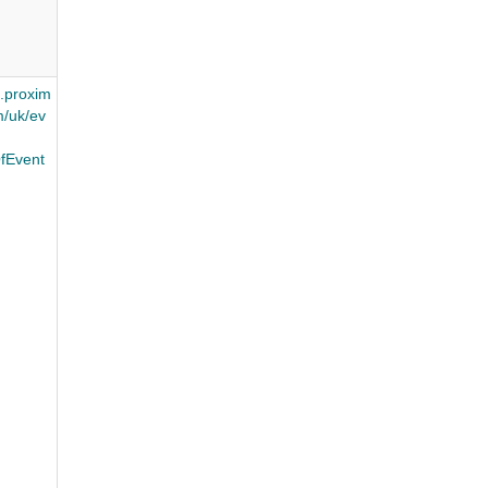
.proxim
/uk/ev
fEvent