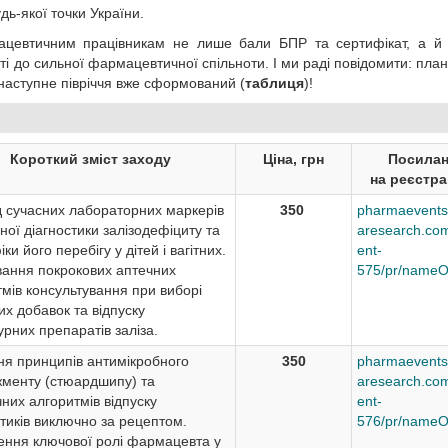
дь-якої точки України.
цевтичним працівникам не лише бали БПР та сертифікат, а й в
і до сильної фармацевтичної спільноти. І ми раді повідомити: план 
аступне півріччя вже сформований (
таблиця
)!
Короткий зміст заходу
Ціна, грн
Посилан
на реєстра
д сучасних лабораторних маркерів
350
pharmaevents
ної діагностики залізодефіциту та
aresearch.com
ки його перебігу у дітей і вагітних.
ent-
ання покрокових аптечних
575/pr/nameO
мів консультування при виборі
их добавок та відпуску
рних препаратів заліза.
ня принципів антимікробного
350
pharmaevents
менту (стюардшипу) та
aresearch.com
них алгоритмів відпуску
ent-
тиків виключно за рецептом.
576/pr/nameO
ення ключової ролі фармацевта у