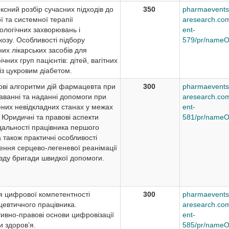
сний розбір сучасних підходів до
350
pharmaevents
ї та системної терапії
aresearch.com
ологічних захворювань і
ent-
козу. Особливості підбору
579/pr/nameO
их лікарських засобів для
чних груп пацієнтів: дітей, вагітних
 із цукровим діабетом.
ові алгоритми дій фармацевта при
300
pharmaevents
аванні та наданні допомоги при
aresearch.com
них невідкладних станах у межах
ent-
 Юридичні та правові аспекти
581/pr/nameO
дальності працівника першого
а також практичні особливості
ення серцево-легеневої реанімації
їзду бригади швидкої допомоги.
я цифрової компетентності
300
pharmaevents
евтичного працівника.
aresearch.com
ивно-правові основи цифровізації
ent-
 здоров’я.
585/pr/nameO