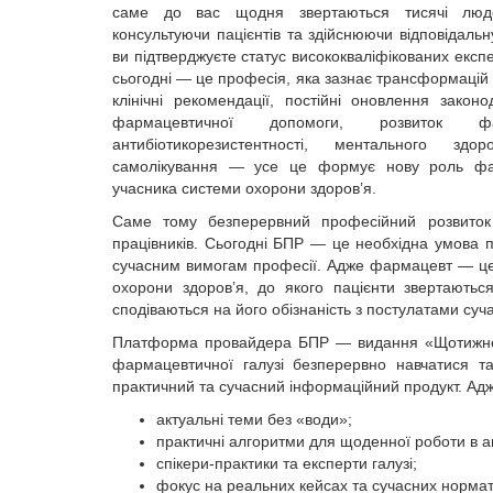
саме до вас щодня звертаються тисячі люд
консультуючи пацієнтів та здійснюючи відповідаль
ви підтверджуєте статус висококваліфікованих експе
сьогодні — це професія, яка зазнає трансформацій 
клінічні рекомендації, постійні оновлення законо
фармацевтичної допомоги, розвиток фар
антибіотикорезистентності, ментального здо
самолікування — усе це формує нову роль фа
учасника системи охорони здоров’я.
Саме тому безперервний професійний розвито
працівників. Сьогодні БПР — це необхідна умова пр
сучасним вимогам професії. Адже фармацевт — це н
охорони здоров’я, до якого пацієнти звертають
сподіваються на його обізнаність з постулатами суч
Платформа провайдера БПР — видання «Щотижнев
фармацевтичної галузі безперервно навчатися т
практичний та сучасний інформаційний продукт. Адж
актуальні теми без «води»;
практичні алгоритми для щоденної роботи в а
спікери-практики та експерти галузі;
фокус на реальних кейсах та сучасних норма