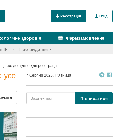
Реєстрація
Вхід
ологічне здоров’я
Фармзамовлення
БПР
Про видання
яці вже доступне для реєстрації!
: усе
7 Серпня 2026, П’ятниця
итися
Підписатися