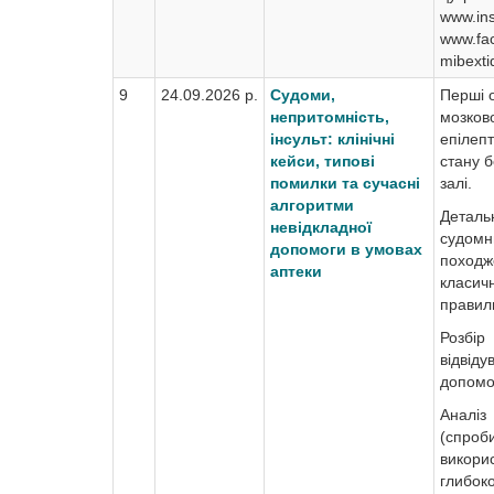
www.ins
www.fa
mibexti
9
24.09.2026 р.
Судоми,
Перші 
непритомність,
мозково
інсульт: клінічні
епілеп
кейси, типові
стану 
помилки та сучасні
залі.
алгоритми
Детал
невідкладної
судо
допомоги в умовах
походж
аптеки
класич
правил
Розбі
відвід
допомо
Аналі
(спроб
викор
глибок