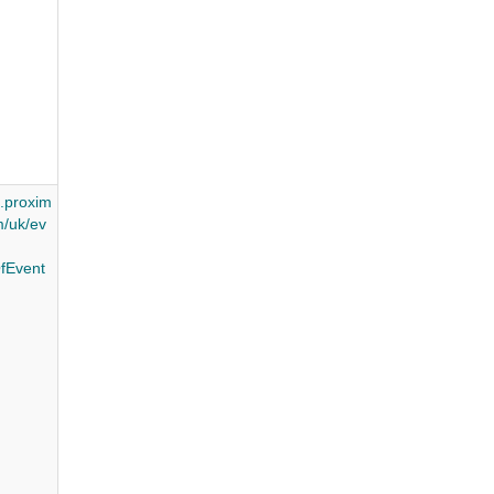
.proxim
/uk/ev
fEvent