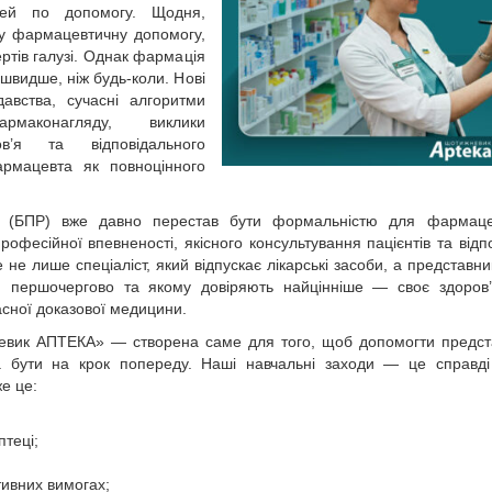
ей по допомогу. Щодня,
ну фармацевтичну допомогу,
ртів галузі. Однак фармація
швидше, ніж будь-коли. Нові
давства, сучасні алгоритми
маконагляду, виклики
ров’я та відповідального
рмацевта як повноцінного
к (БПР) вже давно перестав бути формальністю для фармаце
офесійної впевненості, якісного консультування пацієнтів та відпо
е лише спеціаліст, який відпускає лікарські засоби, а представн
ся першочергово та якому довіряють найцінніше — своє здоров
асної доказової медицини.
ик АПТЕКА» — створена саме для того, щоб допомогти предст
а бути на крок попереду. Наші навчальні заходи — це справді
е це:
птеці;
тивних вимогах;