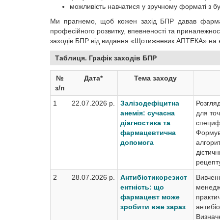
можливість навчатися у зручному форматі з бу
Ми прагнемо, щоб кожен захід БПР давав фарма
професійного розвитку, впевненості та приналежност
заходів БПР від видання «Щотижневик АПТЕКА» на н
Таблиця. Графік заходів БПР
№
Дата*
Тема заходу
з/п
1
22.07.2026 р.
Залізодефіцитна
Розгля
анемія: сучасна
для точ
діагностика та
специфі
фармацевтична
Формув
допомога
алгорит
дієтичн
рецепту
2
28.07.2026 р.
Антибіотикорезист
Вивчен
ентність: що
менедж
фармацевт може
практич
зробити вже зараз
антибіо
Визнач