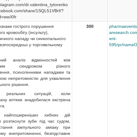
tagram.com/dr.valentina_tytorenko
cebook.com/share/1SQL51VBrf/?
d=wwXIfr
ознаки гострого порушення
300
pharmaevents
го кровообігу (інсульту),
aresearch.com
тичного нападу чи синкопального
ent-
безпосередньо у торговельному
595/pr/nameO
ьний аналіз відмінностей між
мним синдромом різного
ення, психогенними нападами та
ною непритомністю для ухвалення
ьного рішення.
р реальних ситуацій, коли
увачу аптеки знадобилася екстрена
га.
з найпоширеніших хибних дій
и розтиснути зуби під час судом,
истання ампульного аміаку при
ому знепритомненні, безпідставне