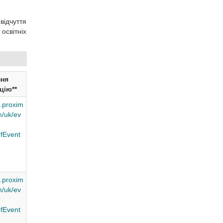
ідчуття
освітніх
ня
цію**
.proxim
/uk/ev
fEvent
.proxim
/uk/ev
fEvent