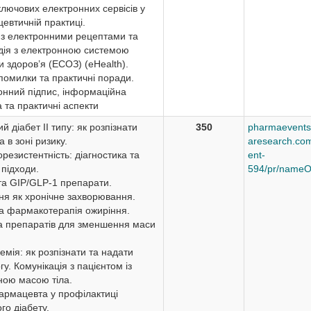
лючових електронних сервісів у
евтичній практиці.
 з електронними рецептами та
дія з електронною системою
 здоров’я (ЕСОЗ) (eHealth).
помилки та практичні поради.
онний підпис, інформаційна
 та практичні аспекти
й діабет II типу: як розпізнати
350
pharmaevents
а в зоні ризику.
aresearch.com
орезистентність: діагностика та
ent-
 підходи.
594/pr/nameO
та GIP/GLP-1 препарати.
ня як хронічне захворювання.
а фармакотерапія ожиріння.
а препаратів для зменшення маси
кемія: як розпізнати та надати
у. Комунікація з пацієнтом із
ною масою тіла.
армацевта у профілактиці
го діабету.