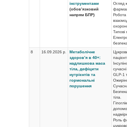
інструментами
Огляд к
(обов’язковий
фармац
напрям БПР)
Робота
взаємо
охорони
Типові 
Електр
безпека
8
16.09.2026 р.
Метаболічне
Цукрови
здоров’я в 40+:
пацієнт
надлишкова маса
Інсулін
тіла, дефіцити
сучасні
нутрієнтів та
GLP-1 
гормональні
Ожирін
порушення
Сучасн
Безпек
тіла.
Гіпоглі
допомог
надмір
Роль ф
цукрово