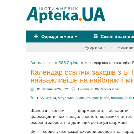
Фармдопомога
Сезонні захво
Рубрики
Новини
»
»
Аптека online
RSS Стрічка
Календар освітніх заходів з 
Календар освітніх заходів з БП
найважливіше на найближчі міс
01 Червня 2026 6:22
Оновлено:
06 Серпня 2026
RSS Стрічка
,
Актуально
,
Анонси та прес-релізи
,
Вебінари БПР
,
Шановні колеги — фармацевти, асистенти ф
фармацевтичних спеціальностей, керівники аптек 
охорони здоров’я та дотичний до галузі фармації!
Ви — серце української охорони здоров’я та перша