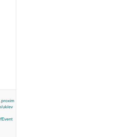
.proxim
/uk/ev
fEvent