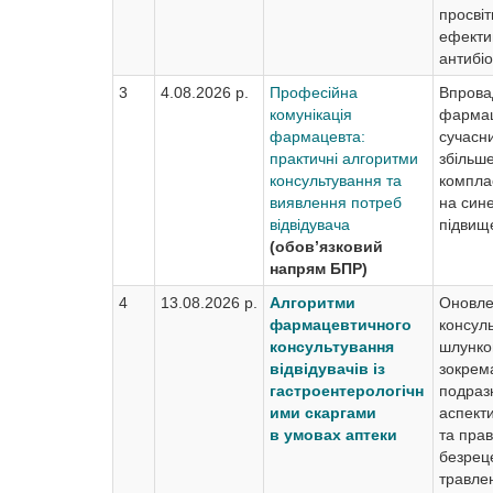
просвіт
ефектив
антибіо
3
4.08.2026 р.
Професійна
Впрова
комунікація
фармац
фармацевта:
сучасн
практичні алгоритми
збільш
консультування та
компла
виявлення потреб
на сине
відвідувача
підвище
(обов’язковий
напрям БПР)
4
13.08.2026 р.
Алгоритми
Оновле
фармацевтичного
консул
консультування
шлунко
відвідувачів із
зокрема
гастроентерологічн
подраз
ими скаргами
аспект
в умовах аптеки
та пра
безрец
травле