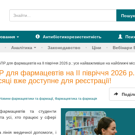
рювання
Антибіотикорезистентність
Псих
Аналітика
Законодавство
Ціни
Вебінари 
БПР для фармацевтів на ІІ півріччя 2026 р.: усе найважливіше на найближчі міс
Р для фармацевтів на ІІ півріччя 2026 р.
яці вже доступне для реєстрації!
Поділ
Новини фармацевтики та фармації
,
Фармацевтика та фармація
армацевтів та студенти
та усі, хто працює у сфері
 лінія медичної допомоги, і