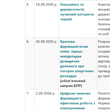
5
19.08.2026 р.
Оніхомікоз та
Комплек
дерматологія:
місцево
сучасний алгоритм
дермат
терапії
оніхомі
безпечн
специфі
та осіб
6
26.08.2026 р.
Кризова
Покрок
фармацевтична
розпізн
опіка: перша
пошире
невідкладна
аптеки.
домедична
відпові
допомога при
столу, 
гострих алергічних
провед
розладах
до при
(обов’язковий
напрям БПР)
7
2.09.2026 р.
Цифрові навички
Понятт
фармацевта:
фармац
ефективна робота з
Нормат
електронними
охорони