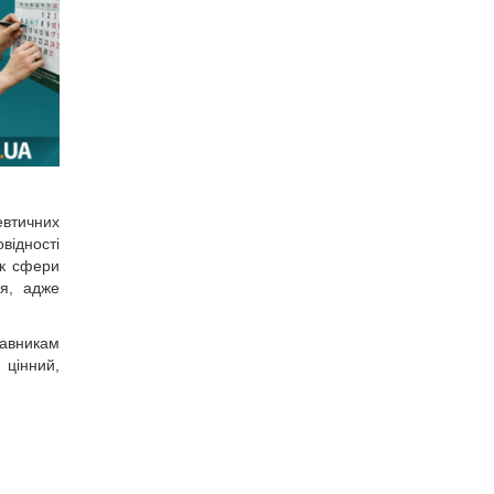
втичних
відності
ик сфери
’я, адже
авникам
 цінний,