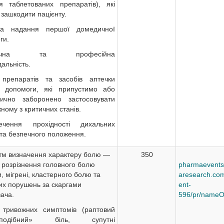
я таблетованих препаратів), які
зашкодити пацієнту.
ла надання першої домедичної
ги.
дична та професійна
дальність.
препаратів та засобів аптечки
 допомоги, які припустимо або
рично заборонено застосовувати
ному з критичних станів.
печення прохідності дихальних
 та безпечного положення.
тм визначення характеру болю —
350
 розрізнення головного болю
pharmaevents
, мігрені, кластерного болю та
aresearch.com
их порушень за скаргами
ent-
вача.
596/pr/nameO
 тривожних симптомів (раптовий
оподібний» біль, супутні