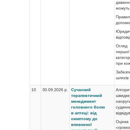
даванн
можуть 
Прави
допомо
Юри
відпові
Огляд 
першої
катего
при кож
Забез
шляхів
10
30.09.2026 р.
Сучасний
Алгори
терапевтичний
швидке
менеджмент
напруги
головного болю
судинн
в аптеці: від
відвіду
симптому до
Оцінка
впевненої
«гром