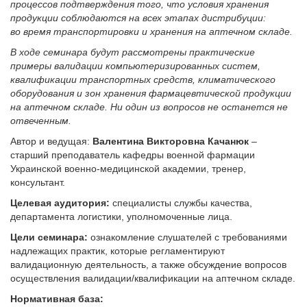
процессов подтверждения того, что условия хранения
продукции соблюдаются на всех этапах дистрибуции:
во время транспортировки и хранения на аптечном складе.
В ходе семинара будут рассмотрены практические
примеры валидации компьютеризированных систем,
квалификации транспортных средств, климатического
оборудования и зон хранения фармацевтической продукции
на аптечном складе. Ни один из вопросов не останется не
отвеченным.
Автор и ведущая:
Валентина
Викторовна
Качанюк
–
старший преподаватель кафедры военной фармации
Украинской военно-медицинской академии, тренер,
консультант.
Целевая аудитория:
специалисты службы качества,
департамента логистики, уполномоченные лица.
Цели семинара:
ознакомление слушателей с требованиями
надлежащих практик, которые регламентируют
валидационную деятельность, а также обсуждение вопросов
осуществления валидации/квалификации на аптечном складе.
Нормативная база: