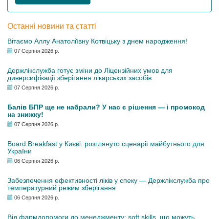
Останні новини та статті
Вітаємо Аллу Анатоліївну Котвіцьку з днем народження!
07 Серпня 2026 р.
Держлікслужба готує зміни до Ліцензійних умов для
диверсифікації зберігання лікарських засобів
07 Серпня 2026 р.
Балів БПР ще не набрали? У нас є рішення — і промокод
на знижку!
07 Серпня 2026 р.
Board Breakfast у Києві: розглянуто сценарії майбутнього для
України
06 Серпня 2026 р.
Забезпечення ефективності ліків у спеку — Держлікслужба про
температурний режим зберігання
06 Серпня 2026 р.
Від фармдопомоги до менеджменту: soft skills, що можуть