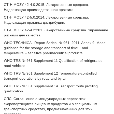
СТ-Н МОЗУ 42-4.0:2015. Лекарственные средства.
Надлежащая производственная практика.
СТ-Н МОЗУ 42-5.0:2014. Лекарственные средства.
Надлежащая практика дистрибуции.
СТ-Н МОЗУ 42-4.2:201. Лекарственные средства. Управление
рисками для качества.
WHO TECHNICAL Report Series, № 961, 2011. Annex 9. Model
guidance for the storage and transport of time – and
temperature – sensitive pharmaceutical products.
WHO TRS № 961 Supplement 11 Qualification of refrigerated
road vehicles.
WHO TRS № 961 Supplement 12 Temperature-controlled
transport operations by road and by air.
WHO TRS № 961 Supplement 14 Transport route profiling
qualification.
СПС. Соглашение о международных перевозках
скоропортящихся пищевых продуктов и о специальных
транспортных средствах, предназначенных для этих