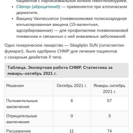
пациентов с пароксизмальной ночной гемоглобинурией;
Cibinqo (аброцитиниб)
— применяется при атопическом
дерматите;
Вакцину Vaxneuvance (пневмококковая полисахаридная
конъюгированная вакцина (15-валентная,
адсорбированная) — для профилактики пневмококковой
пневмонии и связанных с ней инвазивных заболеваний.
Одно генерическое лекарство — Sitagliptin SUN (ситаглиптин
фумарат), было одобрено CHMP для лечения пациентов
с сахарным диабетом II типа.
Таблица. Экспертная работа CHMP. Статистика за
январь–октябрь 2021 г.
Решения
Октябрь 2021 г.
Январь–октябрь
2021 г.
Положительные
6
67
заключения
Отрицательные
0
3
заключения
Расширение
11
74