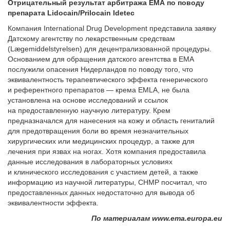
Отрицательный результат арбитража ЕМА по поводу
препарата Lidocain/Prilocain Idetec
Компания International Drug Development представила заявку
Датскому агентству по лекарственным средствам
(Lægemiddelstyrelsen) для децентрализованной процедуры.
Основанием для обращения датского агентства в ЕМА
послужили опасения Нидерландов по поводу того, что
эквивалентность терапевтического эффекта генерического
и референтного препаратов — крема EMLA, не была
установлена ​​на основе исследований и ссылок
на предоставленную научную литературу. Крем
предназначался для нанесения на кожу и область гениталий
для предотвращения боли во время незначительных
хирургических или медицинских процедур, а также для
лечения при язвах на ногах. Хотя компания предоставила
данные исследования в лабораторных условиях
и клинического исследования с участием детей, а также
информацию из научной литературы, CHMP посчитал, что
предоставленных данных недостаточно для вывода об
эквивалентности эффекта.
По материалам www.ema.europa.eu