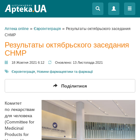
Меню
Меню
»
»
Аптека online
Євроінтеграція
Результаты октябрьского заседания
CHMP
Результаты октябрьского заседания
CHMP
18 Жовтня 2021 6:12
Оновлено:
13 Листопада 2021
Євроінтеграція
,
Новини фармацевтики та фармації
Поділитися
Комитет
по лекарствам
для человека
(Committee for
Medicinal
Products for