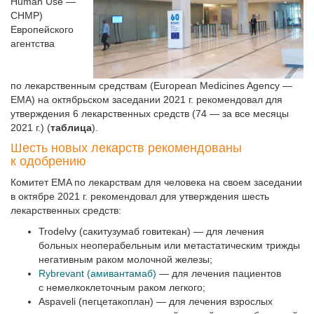
Human Use —
CHMP)
Европейского
агентства
по лекарственным средствам (European Medicines Agency —
EMA) на октябрьском заседании 2021 г. рекомендовал для
утверждения 6 лекарственных средств (74 — за все месяцы
2021 г.) (
таблица
).
Шесть новых лекарств рекомендованы
к одобрению
Комитет EMA по лекарствам для человека на своем заседании
в октябре 2021 г. рекомендовал для утверждения шесть
лекарственных средств:
Trodelvy (сакитузумаб говитекан) — для лечения
больных неоперабельным или метастатическим трижды
негативным раком молочной железы;
Rybrevant (амивантамаб)
— для лечения пациентов
с немелкоклеточным раком легкого;
Aspaveli (пегцетакоплан) — для лечения взрослых