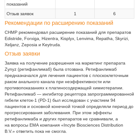
показаний
Отзыв заявок
1
6
Рекомендации по расширению показаний
CHMP рекомендовал расширение показаний для препаратов
Edistride, Forxiga, Hizentra, Kisplyx, Lenvima, Repatha, Skyrizi,
Xeljanz, Zeposia и Keytruda.
Отзыв заявки
Заявка на получение разрешения на маркетинг препарата
Zynyz (ретифанлимаб) была отозвана. Ретифанлимаб
предназначался для лечения пациентов с плоскоклеточным
раком анального канала при неэффективности или
противопоказаниях к платиносодержащей химиотерапии.
Ретифанлимаб — ингибитор рецептора запрограммированной
гибели клеток-1 (PD-1) был исследован с участием 94
пациентов и основной конечной точкой определяли период до
прогрессирования заболевания. При этом эффекты
ретифанлимаба и других препаратов не сравнивали, а
на вопросы ЕМА компания «Incyte Biosciences Distribution
B.V.» ответить пока не смогла.