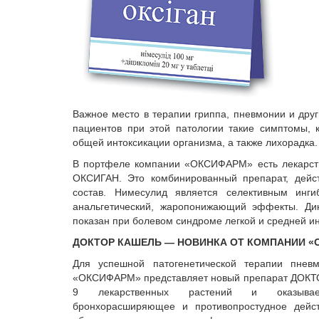
Важное место в терапии гриппа, пневмонии и дру
пациентов при этой патологии такие симптомы, 
общей интоксикации организма, а также лихорадка.
В портфеле компании «ОКСИФАРМ» есть лекарств
ОКСИГАН. Это комбинированный препарат, дейст
состав. Нимесулид является селективным ингиб
анальгетический, жаропонижающий эффекты. Ди
показан при болевом синдроме легкой и средней ин
ДОКТОР КАШЕЛЬ — НОВИНКА ОТ КОМПАНИИ «
Для успешной патогенетической терапии пнев
«ОКСИФАРМ» представляет новый препарат ДОКТО
9 лекарственных растений и оказывает
бронхорасширяющее и противопростудное дей