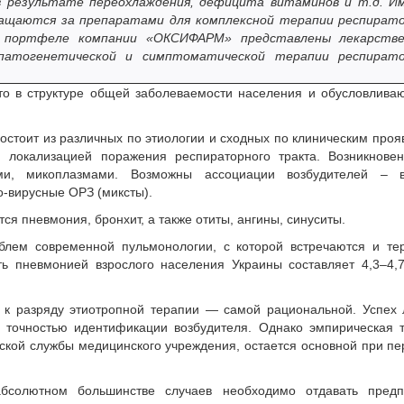
в результате переохлаждения, дефицита витаминов и т.д. И
ращаются за препаратами для комплексной терапии респират
м портфеле компании «ОКСИФАРМ» представлены лекарств
 патогенетической и симптоматической терапии респират
о в структуре общей заболеваемости населения и обусловливаю
остоит из различных по этиологии и сходных по клиническим про
 локализацией поражения респираторного тракта. Возникнове
ми, микоплазмами. Возможны ассоциации возбудителей – в
-вирусные ОРЗ (миксты).
 пневмония, бронхит, а также отиты, ангины, синуситы.
лем современной пульмонологии, с которой встречаются и тер
ь пневмонией взрослого населения Украины составляет 4,3–4,
 к разряду этиотропной терапии — самой рациональной. Успех
 точностью идентификации возбудителя. Однако эмпирическая 
кой службы медицинского учреждения, остается основной при п
бсолютном большинстве случаев необходимо отдавать предп