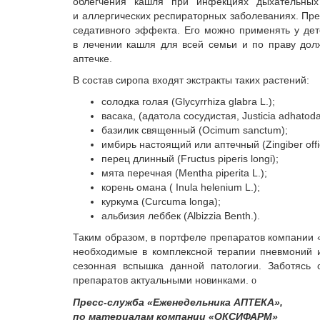
облегчения кашля при инфекциях дыхательных 
и аллергических респираторных заболеваниях. Пре
седативного эффекта. Его можно применять у дет
в лечении кашля для всей семьи и по праву дол
аптечке.
В состав сиропа входят экстракты таких растений:
солодка голая (Glycyrrhiza glabra L.);
васака, (адатола сосудистая, Justicia adhatoda
базилик священный (Ocimum sanctum);
имбирь настоящий или аптечный (Zingiber offic
перец длинный (Fructus piperis longi);
мята перечная (Mentha piperita L.);
корень омана ( Inula helenium L.);
куркума (Curcuma longa);
альбизия леббек (Albizzia Benth.).
Таким образом, в портфеле препаратов компании
необходимые в комплексной терапии пневмоний и 
сезонная вспышка данной патологии. Заботясь 
препаратов актуальными новинками.
o
Пресс-служба «Еженедельника АПТЕКА»,
по материалам компании «ОКСИФАРМ»