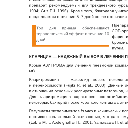
препарат, рекомендуемый для трехдневного курса
1994; Gris P.J. 1996). Кроме того, благодаря уни
продолжается в течение 5–7 дней после окончания 
Препар
Три дня приема обеспечивают
ЛОР-орг
терапевтический эффект в течение 10
фаринги
дней
бронхит
путем.
КЛАРИЦИН — НАДЕЖНЫЙ ВЫБОР В ЛЕЧЕНИИ 
Кроме АЗИТРОМА для лечения пневмонии компа
мг).
Кларитромицин — макролид нового поколения
и переносимости (Fujiki R. et al., 2003). Данны
в отношении основных респираторных патогенов, не
Для кларитромицина характерен постантибиот
некоторых бактерий после короткого контакта с ант
Результаты экспериментов
in vitro
и клинических исп
противовоспалительной активностью, что дает е
(Labro M.T., Abdelghaffar H., 2001; Yamasawa H. et al