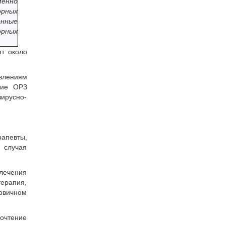
менно
орных
енные
орных
т около
явлениям
ние ОРЗ
ирусно-
апевты,
7 случая
 лечения
терапия,
ервичном
очтение