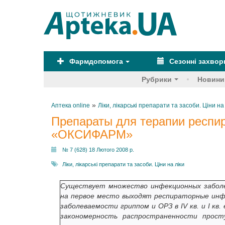
Фармдопомога
Сезонні захво
Рубрики
Новини
»
Аптека online
Ліки, лікарські препарати та засоби. Ціни на
Препараты для терапии респи
«ОКСИФАРМ»
№ 7 (628) 18 Лютого 2008 р.
Ліки, лікарські препарати та засоби. Ціни на ліки
Существует множество инфекционных заболе
на первое место выходят респираторные инф
заболеваемости гриппом и ОРЗ в IV кв. и I кв.
закономерность распространенности просту