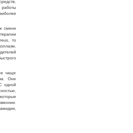
средств,
и работы
аиболее
 к смене
 терапии
reus, то
коплазм,
удителей
быстрого
се чаще
ва. Они
С одной
сностью,
 которые
вмонии.
амидии,