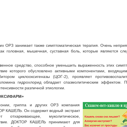
гих ОРЗ занимает также симптоматическая терапия. Очень непри
как головная, мышечная, суставная боль, которые являются сл
енное средство, способное уменьшить выраженность этих симп
вие которого обусловлено активными компонентами, входящим
итором циклооксигеназы (ЦОГ-2), проявляет противовоспалит
кломина гидрохлорид обладает спазмолитическим эффектом. П
тенсивности различной этиологии.
ОКСИФАРМ»
монии, гриппа и других ОРЗ компания
Р КАШЕЛЬ. Он содержит водный экстракт
 отхаркивающее, муколитическое,
ствие. ДОКТОР КАШЕЛЬ принимают для