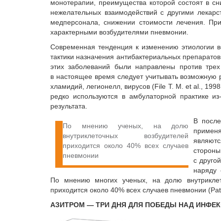
монотерапии, преимущества которой состоят в сн
нежелательных взаимодействий с другими лекарст
медперсонала, снижении стоимости лечения. Пр
характерными возбудителями пневмонии.
Современная тенденция к изменению этиологии в
тактики назначения антибактериальных препаратов.
этих заболеваний были направлены против трех 
в настоящее время следует учитывать возможную ро
хламидий, легионелл, вирусов (File T. M. et al., 1
редко используются в амбулаторной практике из
результата.
В после
По мнению ученых, на долю
примен
внутриклеточных возбудителей
являютс
приходится около 40% всех случаев
стороны
пневмонии
с друго
наряду 
По мнению многих ученых, на долю внутриклет
приходится около 40% всех случаев пневмонии (Patri
АЗИТРОМ — ТРИ ДНЯ ДЛЯ ПОБЕДЫ НАД ИНФЕ