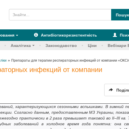
рювання
Антибіотикорезистентність
Псих
Аналітика
Законодавство
Ціни
Вебінари 
»
 ліки
Препараты для терапии респираторных инфекций от компании «ОК
раторных инфекций от компании
Поділ
ваний, характеризующихся сезонными вспышками. В зимний п
екции. Согласно данным, предоставленным МЗ Украины, показ
 ежегодно практически в 2 раза превышает таковой во II–III кв. 
дных заболеваний в холодное время года понятна: она св