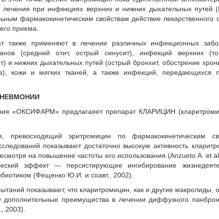
 лечения при инфекциях верхних и нижних дыхательных путей (P
кальным фармакокинетическим свойствам действие лекарственного 
его приема.
ат также применяют в лечении различных инфекционных забо
анов (средний отит, острый синусит), инфекций верхних (тон
т) и нижних дыхательных путей (острый бронхит, обострение хрон
а), кожи и мягких тканей, а также инфекций, передающихся 
ПНЕВМОНИИ
ния «ОКСИФАРМ» предлагаяет препарат КЛАРИЦИН (кларитроми
, превосходящий эритромицин по фармакокинетическим св
е исследований показывают достаточно высокую активность кларит
смотря на повышение частоты его использования (Anzueto A. et al.
ический эффект — персистирующее ингибирование жизнедеяте
ибиотиком (Фещенко Ю.И. и соавт., 2002).
ытаний показывают, что кларитромицин, как и другие макролиды, 
му дополнительные преимущества в лечении диффузного панбро
., 2003).