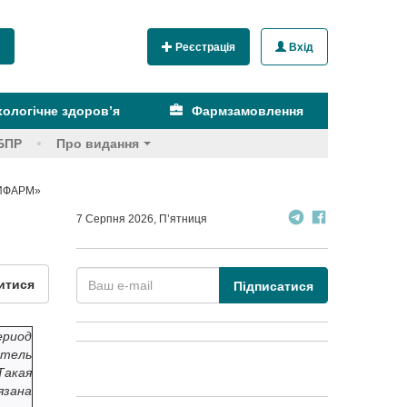
Реєстрація
Вхід
ологічне здоров’я
Фармзамовлення
БПР
Про видання
СИФАРМ»
7 Серпня 2026, П’ятниця
итися
Підписатися
ериод
атель
Такая
язана