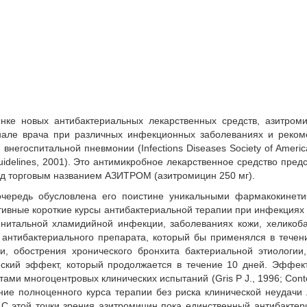
ке новых антибактериальных лекарственных средств, азитроми
нале врача при различных инфекционных заболеваниях и реком
внегоспитальной пневмонии (Infections Diseases Society of Americ
 Guidelines, 2001). Это антимикробное лекарственное средство пред
 торговым названием АЗИТРОМ (азитромицин 250 мг).
чередь обусловлена его поистине уникальными фармакокинети
тивные короткие курсы антибактериальной терапии при инфекциях
енитальной хламидийной инфекции, заболеваниях кожи, хеликоб
 антибактериального препарата, который бы применялся в течен
, обострения хронического бронхита бактериальной этиологии
еский эффект, который продолжается в течение 10 дней. Эффек
ами многоцентровых клинических испытаний (Gris P J., 1996; Cont
едение полноценного курса терапии без риска клинической неудачи
 С этой точки зрения азитромицин пока единственный антибакте