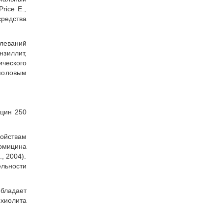
rice E.,
средства
леваний
зиллит,
ического
половым
цин 250
ойствам
ромицина
, 2004).
льности
обладает
нхиолита