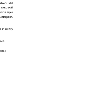
фекциями
 таковой
ктов при
ромицина
и к нему
ные
тозы