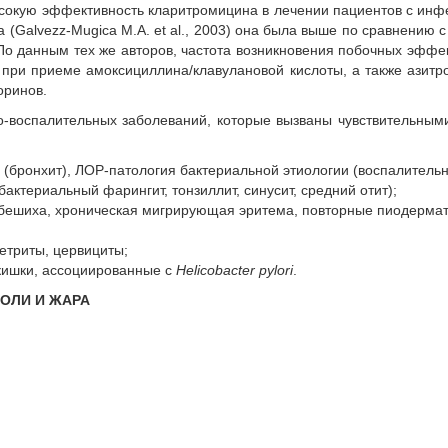
сокую эффективность кларитромицина в лечении пациентов с ин
(Galvezz-Mugica M.A. et al., 2003) она была выше по сравнению с
По данным тех же авторов, частота возникновения побочных эффе
 при приеме амоксициллина/клавулановой кислоты, а также азит
оринов.
-воспалительных заболеваний, которые вызваны чувствительным
(бронхит), ЛОР-патология бактериальной этиологии (воспалитель
бактериальный фарингит, тонзиллит, синусит, средний отит);
, бешиха, хроническая мигрирующая эритема, повторные пиодерма
етриты, цервициты;
кишки, ассоциированные с
Helicobacter pylori
.
ОЛИ И ЖАРА