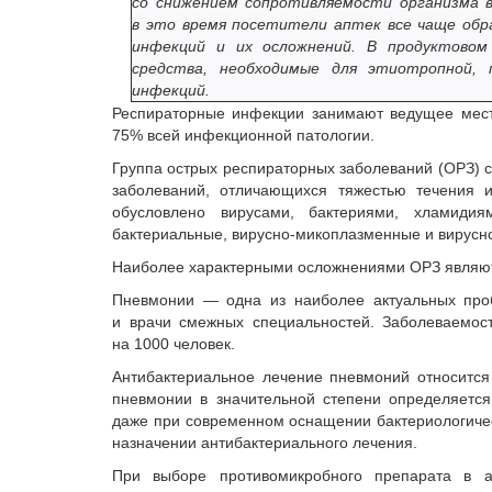
со снижением сопротивляемости организма 
в это время посетители аптек все чаще об
инфекций и их осложнений. В продуктово
средства, необходимые для этиотропной,
инфекций.
Респираторные инфекции занимают ведущее мест
75% всей инфекционной патологии.
Группа острых респираторных заболеваний (ОРЗ) с
заболеваний, отличающихся тяжестью течения и
обусловлено вирусами, бактериями, хламидия
бактериальные, вирусно-микоплазменные и вирусно
Наиболее характерными осложнениями ОРЗ являются
Пневмонии — одна из наиболее актуальных проб
и врачи смежных специальностей. Заболеваемост
на 1000 человек.
Антибактериальное лечение пневмоний относится
пневмонии в значительной степени определяется
даже при современном оснащении бактериологичес
назначении антибактериального лечения.
При выборе противомикробного препарата в а