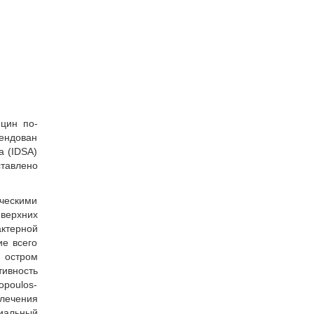
цин по-
ендован
a (IDSA)
ставлено
ческими
 верхних
актерной
ие всего
, остром
тивность
opoulos-
 лечения
риальный