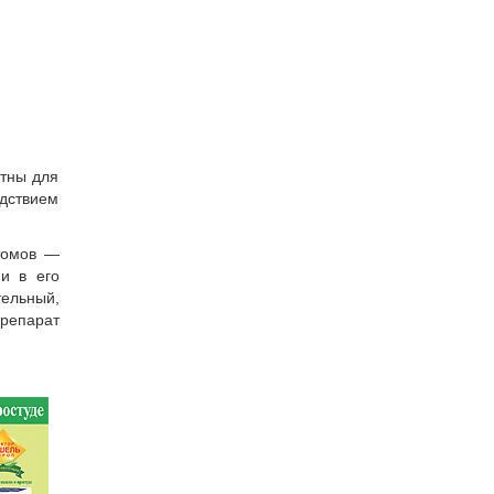
ятны для
едствием
томов —
и в его
ельный,
репарат