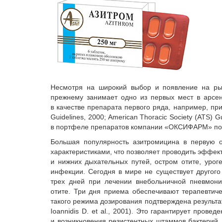
Несмотря на широкий выбор и появление на рын
прежнему занимает одно из первых мест в арсе
в качестве препарата первого ряда, например, при 
Guidelines, 2000; American Thoracic Society (ATS)
в портфеле препаратов компании «ОКСИФАРМ» под
Большая популярность азитромицина в первую о
характеристиками, что позволяет проводить эффек
и нижних дыхательных путей, остром отите, урог
инфекции. Сегодня в мире не существует другого
трех дней при лечении внебольничной пневмонии
отите. Три дня приема обеспечивают терапевтич
такого режима дозирования подтверждена результат
Ioannidis D. et al., 2001). Это гарантирует пров
и возникновения резистентных штаммов бактерий.