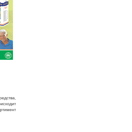
редства,
оисходит
ртимент