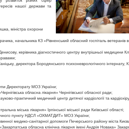
 у розвиток різних сфер
нтересів нашої держави та
яшка, міністра охорони
рачика, начальника КЗ «Рівненський обласний госпіталь ветеранів в
Денисову, керівника діагностичного центру внутрішньої медицини Клі
правами;
аніцьку, директора Бородянського психоневрологічного інтернату, К
упи Директорату МОЗ України;
Чернігівська обласна лікарня» Чернігівської обласної ради;
ауково-практичний медичний центр дитячої кардіології та кардіохіру
альна міська лікарня» Ірпінської міської ради Київської області;
ічного пункту НДСЛ «ОХМАТДИТ» МОЗ України;
инної медико-санітарної допомоги Печерського району міста Києв
«Закарпатська обласна клінічна лікарня імені Андрія Новака» Закар