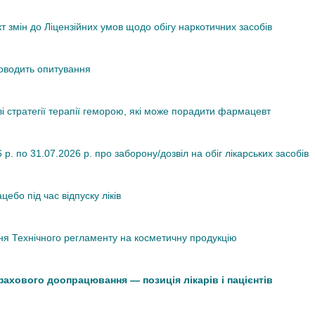
змін до Ліцензійних умов щодо обігу наркотичних засобів
роводить опитування
ві стратегії терапії геморою, які може порадити фармацевт
. по 31.07.2026 р. про заборону/дозвіл на обіг лікарських засобів
ебо під час відпуску ліків
я Технічного регламенту на косметичну продукцію
 фахового доопрацювання — позиція лікарів і пацієнтів