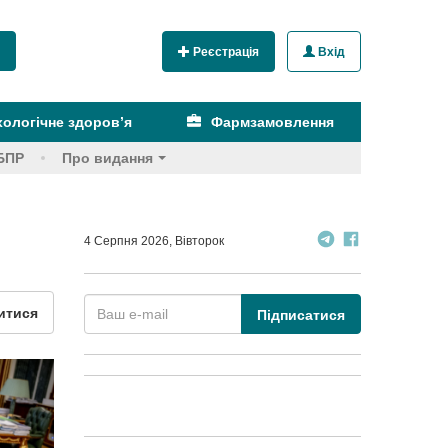
Реєстрація
Вхід
ологічне здоров’я
Фармзамовлення
БПР
Про видання
4 Серпня 2026, Вівторок
итися
Підписатися