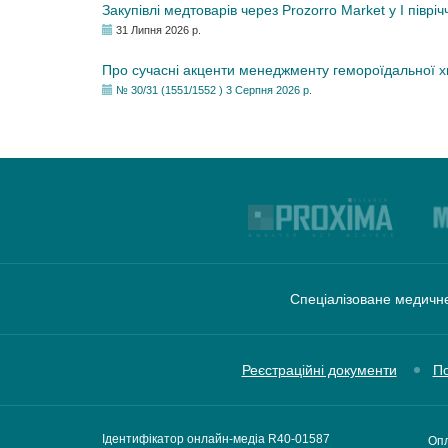
Закупівлі медтоварів через Prozorro Market у I півріч
31 Липня 2026 р.
Про сучасні акценти менеджменту гемороїдальної 
№ 30/31 (1551/1552 ) 3 Серпня 2026 р.
Спеціалізоване медичне
Реєстраційні документи
По
Ідентифікатор онлайн-медіа R40-01587
Опл