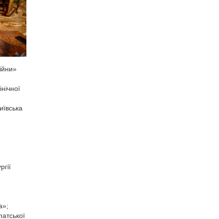
ійни»
нічної
иївська
ргії
а»;
патської