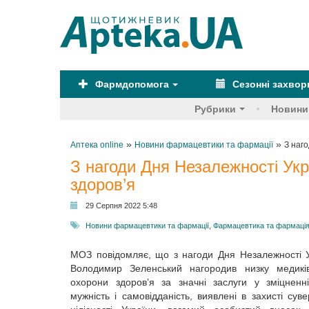
Фармдопомога
Сезонні захво
Рубрики
Новини
»
»
Аптека online
Новини фармацевтики та фармації
З наг
З нагоди Дня Незалежності Укр
здоров’я
29 Серпня 2022 5:48
Новини фармацевтики та фармації
,
Фармацевтика та фармаці
МОЗ повідомляє, що з нагоди Дня Незалежності У
Володимир Зеленський нагородив низку медиків
охорони здоров’я за значні заслуги у зміцненні
мужність і самовідданість, виявлені в захисті суве