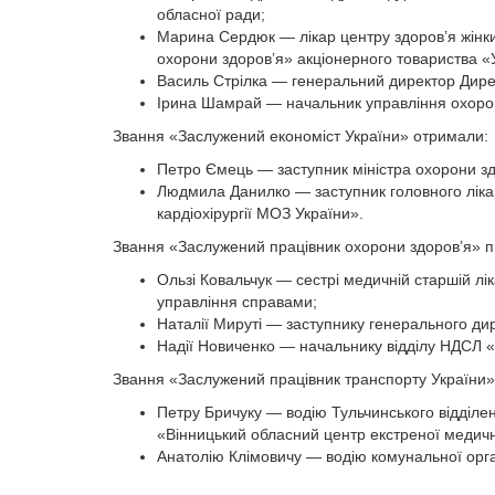
обласної ради;
Марина Сердюк — лікар центру здоров’я жінки Д
охорони здоров’я» акціонерного товариства «У
Василь Стрілка — генеральний директор Дире
Ірина Шамрай — начальник управління охорони
Звання «Заслужений економіст України» отримали:
Петро Ємець — заступник міністра охорони зд
Людмила Данилко — заступник головного лікар
кардіохірургії МОЗ України».
Звання «Заслужений працівник охорони здоров’я» п
Ользі Ковальчук — сестрі медичній старшій лі
управління справами;
Наталії Мируті — заступнику генерального 
Надії Новиченко — начальнику відділу НДСЛ
Звання «Заслужений працівник транспорту України»
Петру Бричуку — водію Тульчинського відділе
«Вінницький обласний центр екстреної медичн
Анатолію Клімовичу — водію комунальної орга