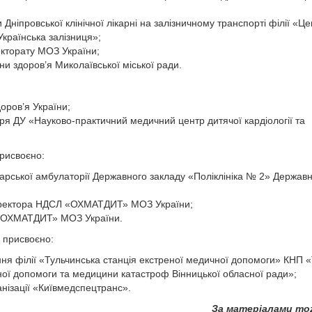
ніпровської клінічної лікарні на залізничному транспорті філії «Це
країнська залізниця»;
кторату МОЗ України;
 здоров’я Миколаївської міської ради.
оров’я України;
я ДУ «Науково-практичний медичний центр дитячої кардіології та
рисвоєно:
карської амбулаторії Державного закладу «Поліклініка № 2» Держав
директора НДСЛ «ОХМАТДИТ» МОЗ України;
 «ОХМАТДИТ» МОЗ України.
 присвоєно:
ння філії «Тульчинська станція екстреної медичної допомоги» КНП
ої допомоги та медицини катастроф Вінницької обласної ради»;
нізації «Київмедспецтранс».
За матеріалами moz