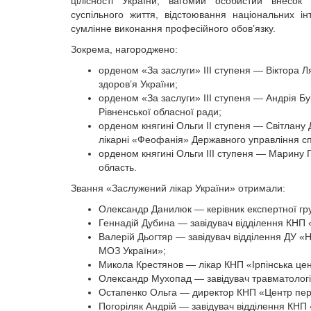
цілісності України, вагомий особистий внесок
суспільного життя, відстоювання національних і
сумлінне виконання професійного обов’язку.
Зокрема, нагороджено:
орденом «За заслуги» ІІІ ступеня — Віктора Л
здоров’я України;
орденом «За заслуги» ІІІ ступеня — Андрія Бу
Рівненської обласної ради;
орденом княгині Ольги ІІ ступеня — Світлану 
лікарні «Феофанія» Державного управління с
орденом княгині Ольги ІІІ ступеня — Марину Г
область.
Звання «Заслужений лікар України» отримали:
Олександр Данилюк — керівник експертної гр
Геннадій Дубина — завідувач відділення КНП «
Валерій Дьогтяр — завідувач відділення ДУ «Н
МОЗ України»;
Микола Крестянов — лікар КНП «Ірпінська центр
Олександр Мухопад — завідувач травматолог
Остапенко Ольга — директор КНП «Центр перв
Погоріляк Андрій — завідувач відділення КНП 