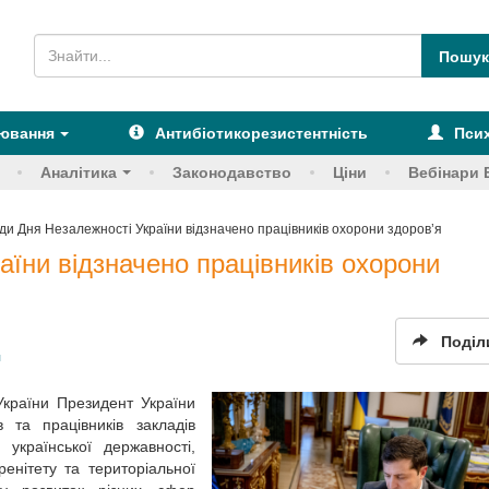
рювання
Антибіотикорезистентність
Псих
Аналітика
Законодавство
Ціни
Вебінари 
оди Дня Незалежності України відзначено працівників охорони здоров’я
аїни відзначено працівників охорони
Поділ
я
країни Президент України
 та працівників закладів
 української державності,
ренітету та територіальної