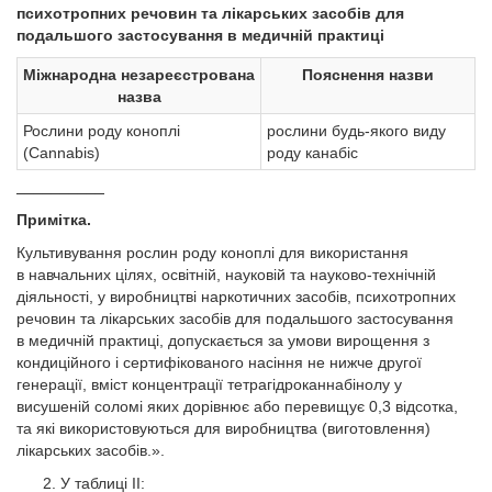
психотропних речовин та лікарських засобів для
подальшого застосування в медичній практиці
Міжнародна незареєстрована
Пояснення назви
назва
Рослини роду коноплі
рослини будь-якого виду
(Cannabis)
роду канабіс
__________
Примітка.
Культивування рослин роду коноплі для використання
в навчальних цілях, освітній, науковій та науково-технічній
діяльності, у виробництві наркотичних засобів, психотропних
речовин та лікарських засобів для подальшого застосування
в медичній практиці, допускається за умови вирощення з
кондиційного і сертифікованого насіння не нижче другої
генерації, вміст концентрації тетрагідроканнабінолу у
висушеній соломі яких дорівнює або перевищує 0,3 відсотка,
та які використовуються для виробництва (виготовлення)
лікарських засобів.».
У таблиці ІІ: