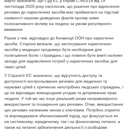
Варто зазначити, що Суд ЄС у справі C-663/18 від 19
листопада 2020 року наголосив, що рішення про віднесення
речовин до наркотичних засобів має прийматися на підставі
наявності науково-доведених фактів прояву ними
психоактивного впливу на людину за умови регулярного
вживання.
Разом з тим, відповідно до Конвенції ООН про наркотичні
засоби, Сторони визнали, що застосування наркотичних
засобів у медицині продовжує бути необхідним для
полегшення болю і страждань і що повинні бути вжиті належні
заходи для задоволення потреб у наркотичних засобах для
таких цілей.
У Стратегії ЄС зазначено, що відсутність доступу та
доступності контрольованих речовин для медичних та
наукових цілей є причиною непотрібних людських страждань, і
це не відповідає міжнародним угодам та дотриманню прав
людини. У той же час існує реальний ризик неправомірного
використання та поширення цих речовин. Отже, використання
цих речовин належним чином є ключовим. Потрібно сприяти
та впроваджувати збалансований підхід, що фокусується як
на системному, юридичному, так і на фінансовому питанні, а
також на питанні забезпечення діяльності з розбудови