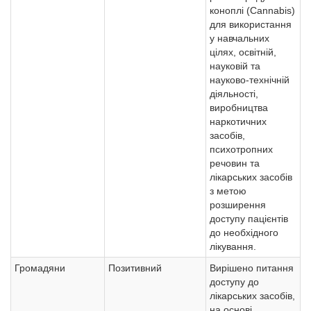
коноплі (Cannabis)
для використання
у навчальних
цілях, освітній,
науковій та
науково-технічній
діяльності,
виробництва
наркотичних
засобів,
психотропних
речовин та
лікарських засобів
з метою
розширення
доступу пацієнтів
до необхідного
лікування.
Громадяни
Позитивний
Вирішено питання
доступу до
лікарських засобів,
на основі