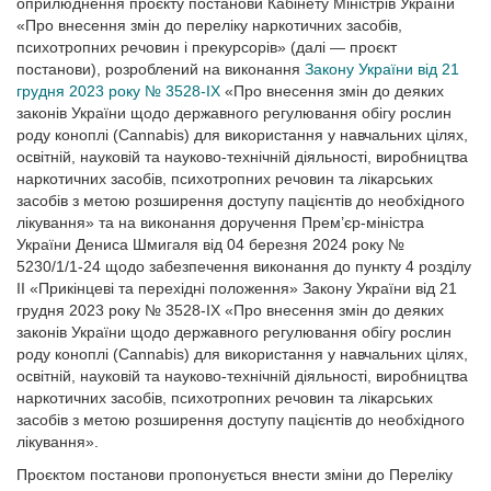
оприлюднення проєкту постанови Кабінету Міністрів України
«Про внесення змін до переліку наркотичних засобів,
психотропних речовин і прекурсорів» (далі — проєкт
постанови), розроблений на виконання
Закону України від 21
грудня 2023 року № 3528-IX
«Про внесення змін до деяких
законів України щодо державного регулювання обігу рослин
роду коноплі (Cannabis) для використання у навчальних цілях,
освітній, науковій та науково-технічній діяльності, виробництва
наркотичних засобів, психотропних речовин та лікарських
засобів з метою розширення доступу пацієнтів до необхідного
лікування» та на виконання доручення Прем’єр-міністра
України Дениса Шмигаля від 04 березня 2024 року №
5230/1/1-24 щодо забезпечення виконання до пункту 4 розділу
ІІ «Прикінцеві та перехідні положення» Закону України від 21
грудня 2023 року № 3528-ІХ «Про внесення змін до деяких
законів України щодо державного регулювання обігу рослин
роду коноплі (Cannabis) для використання у навчальних цілях,
освітній, науковій та науково-технічній діяльності, виробництва
наркотичних засобів, психотропних речовин та лікарських
засобів з метою розширення доступу пацієнтів до необхідного
лікування».
Проєктом постанови пропонується внести зміни до Переліку