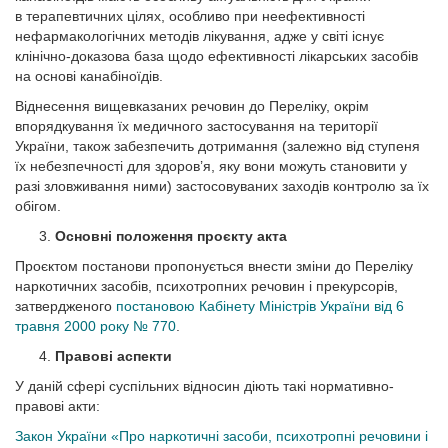
в терапевтичних цілях, особливо при неефективності
нефармакологічних методів лікування, адже у світі існує
клінічно-доказова база щодо ефективності лікарських засобів
на основі канабіноїдів.
Віднесення вищевказаних речовин до Переліку, окрім
впорядкування їх медичного застосування на території
України, також забезпечить дотримання (залежно від ступеня
їх небезпечності для здоров’я, яку вони можуть становити у
разі зловживання ними) застосовуваних заходів контролю за їх
обігом.
Основні положення проєкту акта
Проєктом постанови пропонується внести зміни до Переліку
наркотичних засобів, психотропних речовин і прекурсорів,
затвердженого
постановою Кабінету Міністрів України від 6
травня 2000 року № 770
.
Правові аспекти
У даній сфері суспільних відносин діють такі нормативно-
правові акти:
Закон України «Про наркотичні засоби, психотропні речовини і