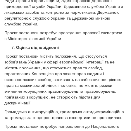
Ради України з прав людини, Адміністрацією Державної
прикордонної служби України, Державною службою України з
лікарських засобів та контролю за наркотиками, Державною
регуляторною службою України та Державною митною
службою України.
Проєкт постанови потребує проведення правової експертизи
в Міністерстві юстиції України.
Оцінка відповідності
Проєкт постанови містить положення, що стосуються
зобов’язань України у сфері європейської інтеграції та не
містить положення, що стосуються прав та свобод,
гарантованих Конвенцією про захист прав людини і
основоположних свобод, впливають на забезпечення рівних
прав та можливостей жінок і чоловіків; не містять ризики
вчинення корупційних правопорушень та правопорушень,
пов’язаних з корупцією, не створюють підстав для
дискримінації.
Громадська антикорупційна, громадська антидискримінаційна
та громадська гендерно-правова експертизи не проводилась.
Проєкт постанови потребує направлення до Національного