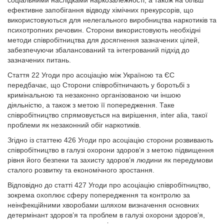
соціальними наслідками наркозалежності, а також на більш
ефективне запобігання відводу хімічних прекурсорів, що
використовуються для нелегального виробництва наркотиків та
психотропних речовин. Сторони використовують необхідні
методи співробітництва для досягнення зазначених цілей,
забезпечуючи збалансований та інтегрований підхід до
зазначених питань.
Стаття 22 Угоди про асоціацію між Україною та ЄС
передбачає, що Сторони співробітничають у боротьбі з
кримінальною та незаконно організованою чи іншою
діяльністю, а також з метою її попередження. Таке
співробітництво спрямовується на вирішення, inter alia, такої
проблеми як незаконний обіг наркотиків.
Згідно із статтею 426 Угоди про асоціацію сторони розвивають
співробітництво в галузі охорони здоров’я з метою підвищення
рівня його безпеки та захисту здоров’я людини як передумови
сталого розвитку та економічного зростання.
Відповідно до статті 427 Угоди про асоціацію співробітництво,
зокрема охоплює сферу попередження та контролю за
неінфекційними хворобами шляхом визначення основних
детермінант здоров’я та проблем в галузі охорони здоров’я,