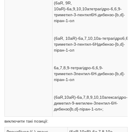
(6aR, 9R,
10aR)-6a,9,10,10aтетрагідро-6,6,9-
триметил-3-пентил6H-дибензо-[b,d]-
піран-1-ол
(6aR, 10aR)-6a,7,10,10a-тетрагідро6,6,9
триметил-3-пентил-6Hдибензо-[b,d]-
піран-1-ол
6a,7,8,9-тетрагідро-6,6,9-
триметил-3пентил-6H-дибензо-[b,d]-
піран-1-ол
(6aR,10aR)-6a,7,8,9,10,10агексагідро-6,
диметил-9-метилен-3пентил-6H-
дибензо[b,d]-піран-1-ол»;
виключити такі позиції:
Дронабінол ((-)-транс-
(6aR,10aR)-6a,7,8,10а-