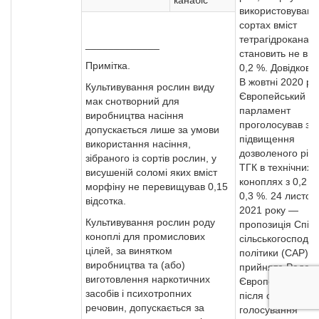
канабіс
використовувани
сортах вміст
тетрагідроканабі
_____________
становить не ви
Примітка.
0,2 %. Довідково:
В жовтні 2020 ро
Культивування рослин виду
Європейський
мак снотворний для
парламент
виробництва насіння
проголосував за
допускається лише за умови
підвищення
використання насіння,
дозволеного рів
зібраного із сортів рослин, у
ТГК в технічних
висушеній соломі яких вміст
коноплях з 0,2 %
морфіну не перевищував 0,15
0,3 %. 24 листоп
відсотка.
2021 року —
Культивування рослин роду
пропозиція Спіль
коноплі для промислових
сільськогосподар
цілей, за винятком
політики (CAP) б
виробництва та (або)
прийнята Радою
виготовлення наркотичних
Європейського 
засобів і психотропних
після остаточног
речовин, допускається за
голосування