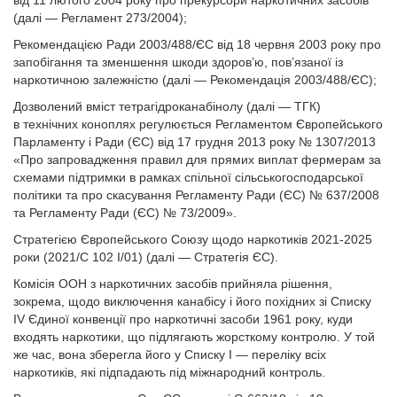
від 11 лютого 2004 року про прекурсори наркотичних засобів
(далі — Регламент 273/2004);
Рекомендацією Ради 2003/488/ЄС від 18 червня 2003 року про
запобігання та зменшення шкоди здоров’ю, пов’язаної із
наркотичною залежністю (далі — Рекомендація 2003/488/ЄС);
Дозволений вміст тетрагідроканабінолу (далі — ТГК)
в технічних коноплях регулюється Регламентом Європейського
Парламенту і Ради (ЄС) від 17 грудня 2013 року № 1307/2013
«Про запровадження правил для прямих виплат фермерам за
схемами підтримки в рамках спільної сільськогосподарської
політики та про скасування Регламенту Ради (ЄС) № 637/2008
та Регламенту Ради (ЄС) № 73/2009».
Стратегією Європейського Союзу щодо наркотиків 2021-2025
роки (2021/C 102 I/01) (далі — Стратегія ЄС).
Комісія ООН з наркотичних засобів прийняла рішення,
зокрема, щодо виключення канабісу і його похідних зі Списку
IV Єдиної конвенції про наркотичні засоби 1961 року, куди
входять наркотики, що підлягають жорсткому контролю. У той
же час, вона зберегла його у Списку I — переліку всіх
наркотиків, які підпадають під міжнародний контроль.