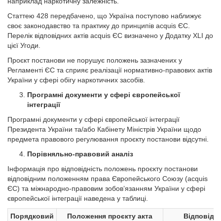
наприклад наркотичну залежність.
Статтею 428 передбачено, що Україна поступово наближує
своє законодавство та практику до принципів acquis ЄС.
Перелік відповідних актів acquis ЄС визначено у Додатку XLI до
цієї Угоди.
Проєкт постанови не порушує положень зазначених у
Регламенті ЄС та сприяє реалізації нормативно-правових актів
України у сфері обігу наркотичних засобів.
Програмні документи у сфері європейської
інтеграції
Програмні документи у сфері європейської інтеграції
Президента України та/або Кабінету Міністрів України щодо
предмета правового регулювання проєкту постанови відсутні.
Порівняльно-правовий аналіз
Інформація про відповідність положень проєкту постанови
відповідним положенням права Європейського Союзу (acquis
ЄС) та міжнародно-правовим зобов’язанням України у сфері
європейської інтеграції наведена у таблиці.
Порядковий
Положення проєкту акта
Відповідні