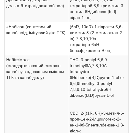
дельта-9тетрагідроканабінол)
тетрагідро6,6,9-триметил-3-
пентил-6Hдибензо-[b,d]-
піран-1-ол;
«Набілон (синтетичний
(6aR, 10aR)-1-гідрокси-6,6-
канабіноїд, імітуючий дію ТГК)
диметил3-(2-метилоктан-2-
іл)-7,8,10,10a-
тетрагідро-6aH-
бензо[c]хромен-9-он;
Набіксімолс
THC: 3-pentyl-6,6,9-
(стандартизований екстракт
trimethyl6A,7,8,10A-
канабісу з однаковим вмістом
tetrahydro-
ТГК та канабідіолу)
6Hdibenzo(B,D)pyran-1-ol or
6,6,9trimethyl-3-pentyl-
7,8,9,10-tetrahydro6H-
dibenzo(B,D)pyran-1-ol
CBD: 2-[(1R, 6R)-3-метил-6-
проп-1ен-2-ілциклогекс-2-
ен-1-іл]-5пентилбензен-1,3-
діол»;