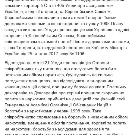
сільських територій Статті 405 Угоди про асоціацію між
Україною, з однієї сторони, та Європейським Союзом,
Європейським співтовариством з атомної енергії і їхніми
державами-членами, з іншої сторони, та пункту 1098 Плану
заходів з виконання Угоди про асоціацію між Україною, з однієї
сторони, та Європейським Союзом, Європейським
співтовариством з атомної енергії і їхніми державами-членами,
з іншої сторони, затверджений постановою Кабінету Міністрів
України від 25 жовтня 2017 року № 1106.
Відповідно до статті 21 Угоди про асоціацію Сторони
співробітничають у питаннях, що стосуються боротьби з
незаконним обігом наркотиків, ґрунтуючись на спільно
погоджених принципах, що відповідають міжнародним
конвенціям у цій сфері, при цьому беручи до уваги Політичну
декларацію та Декларацію про керівні принципи скорочення
попиту на наркотики, прийняті на двадцятій спеціальній сесії
Генеральної Асамблеї Організації Об’єднаних Націй з
боротьби з наркотиками у червні 1998 року. Таке
співробітництво спрямоване на боротьбу з незаконним обігом
наркотиків, зменшення обсягів постачання, торгівлі та попиту
на наркотики, боротьбу з наслідками для здоров’я та