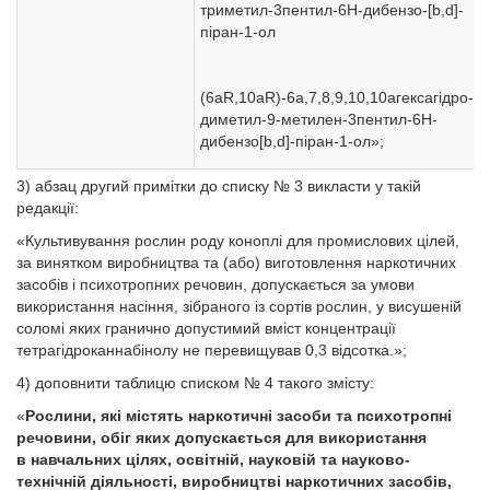
триметил-3пентил-6H-дибензо-[b,d]-
піран-1-ол
(6aR,10aR)-6a,7,8,9,10,10агексагідро-6,
диметил-9-метилен-3пентил-6H-
дибензо[b,d]-піран-1-ол»;
3) абзац другий примітки до списку № 3 викласти у такій
редакції:
«Культивування рослин роду коноплі для промислових цілей,
за винятком виробництва та (або) виготовлення наркотичних
засобів і психотропних речовин, допускається за умови
використання насіння, зібраного із сортів рослин, у висушеній
соломі яких гранично допустимий вміст концентрації
тетрагідроканнабінолу не перевищував 0,3 відсотка.»;
4) доповнити таблицю списком № 4 такого змісту:
«
Рослини, які містять наркотичні засоби та психотропні
речовини, обіг яких допускається для використання
в навчальних цілях, освітній, науковій та науково-
технічній діяльності, виробництві наркотичних засобів,