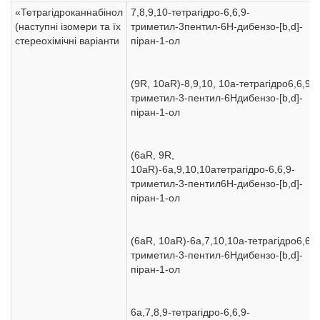
«Тетрагідроканнабінол
7,8,9,10-тетрагідро-6,6,9-
(наступні ізомери та їх
триметил-3пентил-6H-дибензо-[b,d]-
стереохімічні варіанти
піран-1-ол
(9R, 10aR)-8,9,10, 10а-тетрагідро6,6,9-
триметил-3-пентил-6Hдибензо-[b,d]-
піран-1-ол
(6aR, 9R,
10aR)-6a,9,10,10aтетрагідро-6,6,9-
триметил-3-пентил6H-дибензо-[b,d]-
піран-1-ол
(6aR, 10aR)-6a,7,10,10a-тетрагідро6,6,9
триметил-3-пентил-6Hдибензо-[b,d]-
піран-1-ол
6a,7,8,9-тетрагідро-6,6,9-