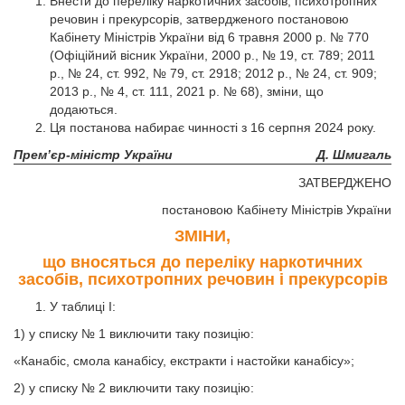
Внести до переліку наркотичних засобів, психотропних
речовин і прекурсорів, затвердженого постановою
Кабінету Міністрів України від 6 травня 2000 р. № 770
(Офіційний вісник України, 2000 p., № 19, ст. 789; 2011
р., № 24, ст. 992, № 79, ст. 2918; 2012 р., № 24, ст. 909;
2013 р., № 4, ст. 111, 2021 р. № 68), зміни, що
додаються.
Ця постанова набирає чинності з 16 серпня 2024 року.
Прем’єр-міністр України
Д. Шмигаль
ЗАТВЕРДЖЕНО
постановою Кабінету Міністрів України
ЗМІНИ,
що вносяться до переліку наркотичних
засобів, психотропних речовин і прекурсорів
У таблиці І:
1) у списку № 1 виключити таку позицію:
«Канабіс, смола канабісу, екстракти і настойки канабісу»;
2) у списку № 2 виключити таку позицію: