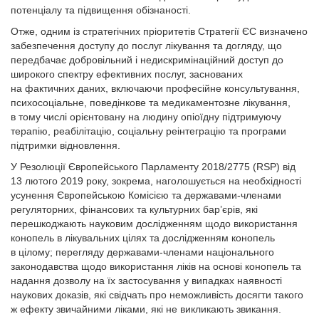
потенціалу та підвищення обізнаності.
Отже, одним із стратегічних пріоритетів Стратегії ЄС визначено
забезпечення доступу до послуг лікування та догляду, що
передбачає добровільний і недискримінаційний доступ до
широкого спектру ефективних послуг, заснованих
на фактичних даних, включаючи професійне консультування,
психосоціальне, поведінкове та медикаментозне лікування,
в тому числі орієнтовану на людину опіоїдну підтримуючу
терапію, реабілітацію, соціальну реінтеграцію та програми
підтримки відновлення.
У Резолюції Європейського Парламенту 2018/2775 (RSP) від
13 лютого 2019 року, зокрема, наголошується на необхідності
усунення Європейською Комісією та державами-членами
регуляторних, фінансових та культурних бар’єрів, які
перешкоджають науковим дослідженням щодо використання
конопель в лікувальних цілях та дослідженням конопель
в цілому; перегляду державами-членами національного
законодавства щодо використання ліків на основі конопель та
надання дозволу на їх застосування у випадках наявності
наукових доказів, які свідчать про неможливість досягти такого
ж ефекту звичайними ліками, які не викликають звикання.