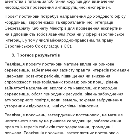
агентства з питань запобігання корупції для визначення
необхідності проведення антикорупційної експертизи.
Проєкт постанови потребує направлення до Урядового офісу
координації європейської та євроатлантичної інтеграції
Секретаріату Кабінету Міністрів для проведення експертизи
на відповідність зобов’язанням України у сфері європейської
інтеграції, у тому числі міжнародно-правовим, та праву
Європейського Союзу (acquis ЄС).
Прогноз результатів
Реалізація проєкту постанови матиме вплив на ринкове
середовище, забезпечення захисту прав та інтересів громадян
і держави; розвиток регіонів, підвищення чи зниження
спроможності територіальних громад; ринок праці, рівень
зайнятості населення; екологію та навколишнє природне
середовище, обсяг природних ресурсів, рівень забруднення
атмосферного повітря, води, земель, зокрема забруднення
утвореними відходами, інші суспільні відносини.
Реалізація положень, затверджених постановою, не матиме
негативного впливу на ринкове середовище, забезпечення
прав та інтересів суб’єктів господарювання, громадян і
держави. Реалізація положень, затверджених постановою,