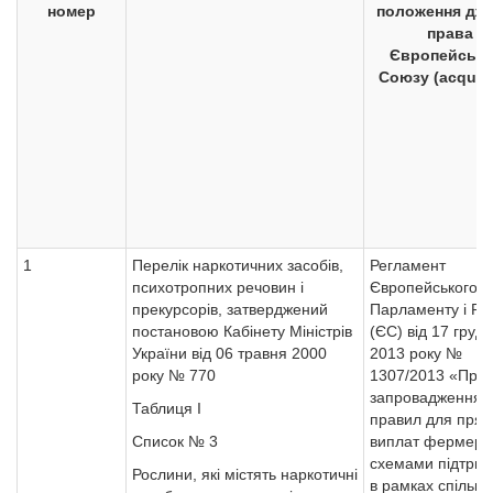
номер
положення дж
права
Європейсько
Союзу
(acqui
1
Перелік наркотичних засобів,
Регламент
психотропних речовин і
Європейського
прекурсорів, затверджений
Парламенту і Ра
постановою Кабінету Міністрів
(ЄС) від 17 груд
України від 06 травня 2000
2013 року №
року № 770
1307/2013 «Про
запровадження
Таблиця І
правил для пря
Список № 3
виплат фермера
схемами підтри
Рослини, які містять наркотичні
в рамках спільно