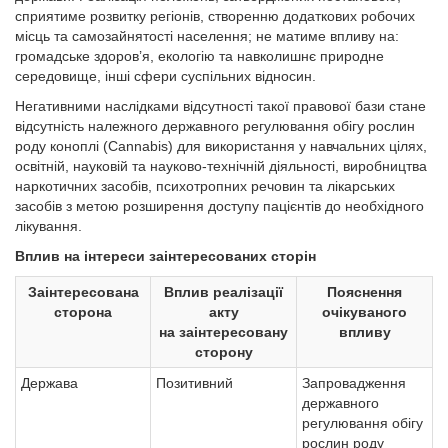
сприятиме розвитку регіонів, створенню додаткових робочих
місць та самозайнятості населення; не матиме впливу на:
громадське здоров’я, екологію та навколишнє природне
середовище, інші сфери суспільних відносин.
Негативними наслідками відсутності такої правової бази стане
відсутність належного державного регулювання обігу рослин
роду коноплі (Cannabis) для використання у навчальних цілях,
освітній, науковій та науково-технічній діяльності, виробництва
наркотичних засобів, психотропних речовин та лікарських
засобів з метою розширення доступу пацієнтів до необхідного
лікування.
Вплив на інтереси заінтересованих сторін
Заінтересована
Вплив реалізації
Пояснення
сторона
акту
очікуваного
на заінтересовану
впливу
сторону
Держава
Позитивний
Запровадження
державного
регулювання обігу
рослин роду