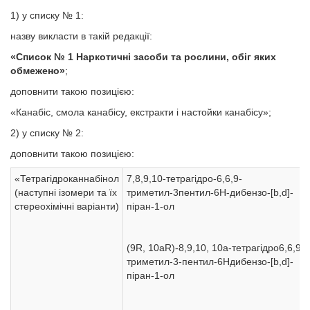
1) у списку № 1:
назву викласти в такій редакції:
«Список № 1 Наркотичні засоби та рослини, обіг яких
обмежено»
;
доповнити такою позицією:
«Канабіс, смола канабісу, екстракти і настойки канабісу»;
2) у списку № 2:
доповнити такою позицією:
«Тетрагідроканнабінол
7,8,9,10-тетрагідро-6,6,9-
(наступні ізомери та їх
триметил-3пентил-6H-дибензо-[b,d]-
стереохімічні варіанти)
піран-1-ол
(9R, 10aR)-8,9,10, 10а-тетрагідро6,6,9-
триметил-3-пентил-6Hдибензо-[b,d]-
піран-1-ол