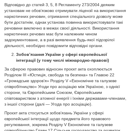
Відповідно до статей 3, 5, 8 Регламенту 273/2004 деяким
установам не обов’язково отримувати ліцензії на використання
наркотичних речовин, отримання спеціального дозволу може
бути достатнім, однак установа повинна використовувати такі
речовини виключно в межах своєї діяльності. Використання
наркотичних речових має бути належним чином
задокументоване, а в разі виявлення будь-якої підозрілої
діяльності, необхідно повідомити відповідні органи.
Зобов’язання України у сфері європейської
інтеграції (у тому числі міжнародно-правові)
За сферою правових відносин проєкт акта охоплюється
Розділом ІІІ «Юстиція, свобода та безпека» та Главою 22
«Громадське здоров’я» Розділу V «Економічне та галузеве
співробітництво» Угоди про асоціацію між Україною, з однієї
сторони, та Європейським Союзом, Європейським
співтовариством з атомної енергії і їхніми державами-членами,
з іншої сторони (далі — Угода про асоціацію).
Проєкт акта стосується зобов’язань України у сфері
європейської інтеграції щодо предмета його правового
регулювання, зокрема Розділу V Економічне та галузеве
співробітництво Глави 17 Сільське господарство та розвиток