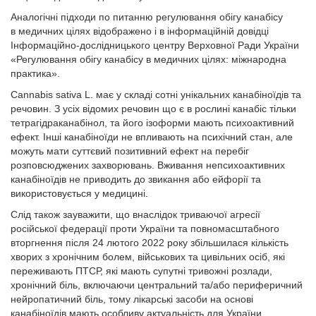
Аналогічні підходи по питанню регулювання обігу канабісу
в медичних цілях відображено і в інформаційній довідці
Інформаційно-дослідницького центру Верховної Ради України
«Регулювання обігу канабісу в медичних цілях: міжнародна
практика».
Сannabis sativa L. має у складі сотні унікальних канабіноїдів та
речовин. З усіх відомих речовин що є в рослині канабіс тільки
тетрагідраканабінол, та його ізоформи мають психоактивний
ефект. Інші канабіноїди не впливають на психічний стан, але
можуть мати суттєвий позитивний ефект на перебіг
розповсюджених захворювань. Вживання непсихоактивних
канабіноїдів не приводить до звикання або ейфорії та
використовується у медицині.
Слід також зауважити, що внаслідок триваючої агресії
російської федерації проти України та повномасштабного
вторгнення після 24 лютого 2022 року збільшилася кількість
хворих з хронічним болем, військових та цивільних осіб, які
переживають ПТСР, які мають супутні тривожні розлади,
хронічний біль, включаючи центральний та/або периферичний
нейропатичний біль, тому лікарські засоби на основі
канабіноїдів мають особливу актуальність для України