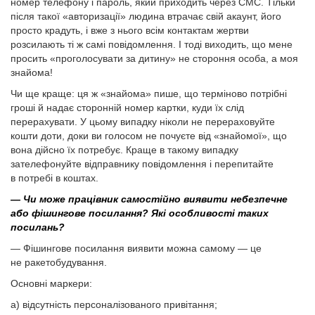
номер телефону і пароль, який приходить через СМС. Тільки
після такої «авторизації» людина втрачає свій акаунт, його
просто крадуть, і вже з нього всім контактам жертви
розсилають ті ж самі повідомлення. І тоді виходить, що мене
просить «проголосувати за дитину» не стороння особа, а моя
знайома!
Чи ще краще: ця ж «знайома» пише, що терміново потрібні
гроші й надає сторонній номер картки, куди їх слід
перерахувати. У цьому випадку ніколи не перераховуйте
кошти доти, доки ви голосом не почуєте від «знайомої», що
вона дійсно їх потребує. Краще в такому випадку
зателефонуйте відправнику повідомлення і перепитайте
в потребі в коштах.
— Чи може працівник самостійно виявити небезпечне
або фішингове посилання? Які особливості таких
посилань?
— Фішингове посилання виявити можна самому — це
не ракетобудування.
Основні маркери:
а) відсутність персоналізованого привітання;