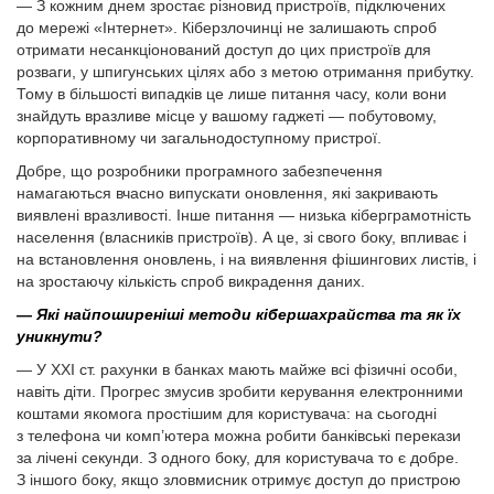
— З кожним днем зростає різновид пристроїв, підключених
до мережі «Інтернет». Кіберзлочинці не залишають спроб
отримати несанкціонований доступ до цих пристроїв для
розваги, у шпигунських цілях або з метою отримання прибутку.
Тому в більшості випадків це лише питання часу, коли вони
знайдуть вразливе місце у вашому гаджеті — побутовому,
корпоративному чи загальнодоступному пристрої.
Добре, що розробники програмного забезпечення
намагаються вчасно випускати оновлення, які закривають
виявлені вразливості. Інше питання — низька кіберграмотність
населення (власників пристроїв). А це, зі свого боку, впливає і
на встановлення оновлень, і на виявлення фішингових листів, і
на зростаючу кількість спроб викрадення даних.
— Які найпоширеніші методи кібершахрайства та як їх
уникнути?
— У ХХІ ст. рахунки в банках мають майже всі фізичні особи,
навіть діти. Прогрес змусив зробити керування електронними
коштами якомога простішим для користувача: на сьогодні
з телефона чи комп’ютера можна робити банківські перекази
за лічені секунди. З одного боку, для користувача то є добре.
З іншого боку, якщо зловмисник отримує доступ до пристрою