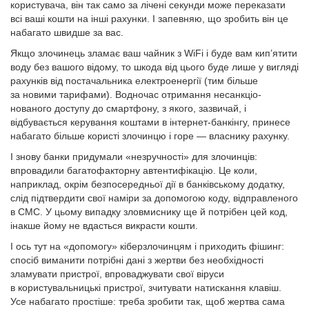
користувача, він так само за лічені секунди може переказати
всі ваші кошти на інші рахунки. І запевняю, що зробить він це
набагато швидше за вас.
Якщо злочинець зламає ваш чайник з WiFi і буде вам кип’ятити
воду без вашого відому, то шкода від цього буде лише у вигляді
рахунків від постачальника електроенергії (тим більше
за новими тарифами). Водночас отримання несанкціо­
нованого доступу до смартфону, з якого, зазвичай, і
відбувається керування коштами в інтернет-банкінгу, принесе
набагато більше користі злочинцю і горе — власнику рахунку.
І знову банки придумали «незручності» для злочинців:
впровадили багатофакторну автентифікацію. Це коли,
наприклад, окрім безпосередньої дії в банківському додатку,
слід підтвердити свої наміри за допомогою коду, відправленого
в СМС. У цьому випадку зловмиснику ще й потрібен цей код,
інакше йому не вдасться викрасти кошти.
І ось тут на «допомогу» кіберзлочинцям і приходить фішинг:
спосіб виманити потрібні дані з жертви без необхідності
зламувати пристрої, впроваджувати свої віруси
в користувальницькі пристрої, зчитувати натискання клавіш.
Усе набагато простіше: треба зробити так, щоб жертва сама