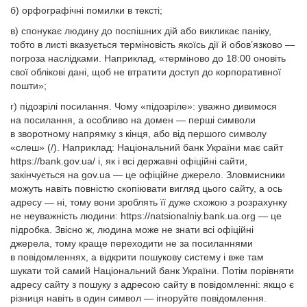
б) орфографічні помилки в тексті;
в) спонукає людину до поспішних дій або викликає паніку,
тобто в листі вказується терміновість якоїсь дії й обов’язково —
погроза наслідками. Наприклад, «терміново до 18:00 оновіть
свої облікові дані, щоб не втратити доступ до корпоративної
пошти»;
г) підозрілі посилання. Чому «підозріле»: уважно дивимося
на посилання, а особливо на домен — перші символи
в зворотному напрямку з кінця, або від першого символу
«слеш» (/). Наприклад: Національний банк Украї­ни має сайт
https://bank.gov.ua/ і, як і всі державні офіційні сайти,
закінчується на gov.ua — це офіційне джерело. Зловмисники
можуть навіть повністю скопіювати вигляд цього сайту, а ось
адресу — ні, тому вони зроблять її дуже схожою з розрахунку
не неуважність людини: https://natsionalniy.bank.ua.org — це
підробка. Звісно ж, людина може не знати всі офіційні
джерела, тому краще переходити не за посиланнями
в повідомленнях, а відкрити пошукову систему і вже там
шукати той самий Національний банк України. Потім порівняти
адресу сайту з пошуку з адресою сайту в повідомленні: якщо є
різниця навіть в один символ — ігноруйте повідомлення.