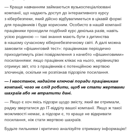
— Краще навчанням займаються вузькоспеціалізовані
компанії, що надають доступ до інтерактивного курсу
з кібербезпеки, який дійсно відбуватиметься в цікавій формі
для працівників і буде корисним. Особисто в нашій компанії
працівники проходили подібний курс декілька разів, навіть
усією родиною — такі знання мають бути з дитинства
в нашому сучасному кібернебезпечному світі. А далі можна
замовити «фішинговий тест»: працівникам періодично
приходитимуть різні повідомлення з начебто «фішинговими»
посиланнями: якщо працівник клікає на нього, керівництво
отримує звіт, хто з працівників є потенційною жертвою
злочинців, оскільки не розпізнав підозріле посилання.
— І наостанок, надайте ключові поради працівникам
компанії, чого не слід робити, щоб не стати жертвами
шахраїв або не втратити дані.
— Якщо є хоч якісь підозри щодо змісту, який ви отримали,
раджу звертатися до IT-відділу вашої компанії. Якщо ж такої
можливості немає, а підозри є, то краще не відкривати
посилання, ніж стати жертвою шахраїв.
Будьте пильними і критично аналізуйте отриману інформацію!