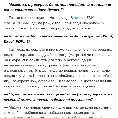
— Можливо, є ресурси, де можна перевірити посилання
та впевнитися в його безпеці?
— Так, такі сайти існують. Наприклад,
BlackList
EMA —
Асоціація ЄМА, де, до речі, є гарні приклади шахрайських
сайтів: і зовнішній вигляд, і підробні адреси сайтів.
— Чи можуть бути небезпечними надіслані файли (Word,
Excel, PDF…)?
— Так, можуть, оскільки в них можлива наявність інтегрованих
рядків програмного коду або команд (макросів) чи посилань
на шахрайські сайти, тому загальна рекомендація:
не завантажувати і не відкривати файли від невідомих
відправників, тим більше, якщо це повідомлення про виграш/
спадщину, деталі транзакції на мільйон доларів на ваше ім’я,
яку «заморожено», оформлення замовлення/доставки чи інші
заманливі пропозиції, лише б ви відкрили вкладення.
— Окрім шахрайства, яку ще небезпеку для працівників і
компанії можуть нести небезпечні посилання?
— Мабуть, найгірший сценарій для адміна, це коли працівник
компанії, перейшовши за небезпечним посиланням,
завантажить собі на корпоративний комп’ютер сторонній