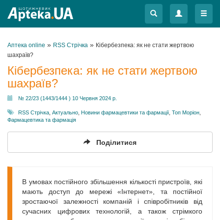
Меню
Меню
»
»
Аптека online
RSS Стрічка
Кібербезпека: як не стати жертвою
шахраїв?
Кібербезпека: як не стати жертвою
шахраїв?
№ 22/23 (1443/1444 ) 10 Червня 2024 р.
RSS Стрічка
,
Актуально
,
Новини фармацевтики та фармації
,
Топ Моріон
,
Фармацевтика та фармація
Поділитися
В умовах постійного збільшення кількості пристроїв, які
мають доступ до мережі «Інтернет», та постійної
зростаючої залежності компаній і співробітників від
сучасних цифрових технологій, а також стрімкого