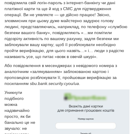
повідомила свій логін-пароль з інтернет-банкінгу чи дані
платіжної карти та ще й код з СМС для підтвердження
операції. Ви не уявляєте — це дійсно працює! Звісно,
зловмисник при цьому дуже майстерно задурює голову
людині, представляючись, наприклад, по телефону «службою
безпеки вашого банку», повідомляють «…ми помітили
підозрілу активність по вашому рахунку, задля безпеки ми
заблокували вашу картку; щоб її розблокувати необхідно
пройти верифікацію, для цього назвіть…» і… люди з радістю
називають усе, що питає «вовк в овечій шкурі».
Або повідомлення в месенджерах з невідомого номера з
аналогічним «залякуванням» заблокованою картою і
пропозицією розблокувати її, пройшовши верифікацію за
посиланням
sbu.bank.security.cyou/ua
.
Уникнути
подібного
можна
надзвичайно
просто, як би
банально це не
звучало: не