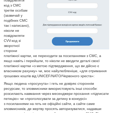
повідомляти
код з СМС
третім особам
(зазвичай у
подібних СМС
так і написано),
ніколи не
повідомляти
CVV-код зі
зворотної
сторони
платіжної картки, не переходити за посиланнями з СМС, а
якщо навіть і перейшли, то ніколи не вводити деталі своєї
платіжної картки «з метою підтвердження, що ви дійсно є
власником рахунку» чи, моє найулюбленіше, «для отримання
грошових коштів від UNICEF/NATO/Червоного хреста»:
Якщо людина «просунута» і геть не довіряє стороннім
ресурсам, то зловмисники використовують інші способи:
розсилають навмання через месенджери прохання «підписати
петицію» чи «проголосувати за дитину в конкурсі»
з посиланнями на геть не офіційні сайти, а сайти саме
зловмисників, де жертву просять авторизуватися, надавши