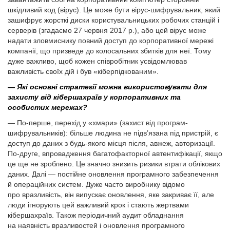
шкідливий код (вірус). Це може бути вірус-шифрувальник, який
зашифрує жорсткі диски користувальницьких робочих станцій і
серверів (згадаємо 27 червня 2017 р.), або цей вірус може
надати зловмиснику повний доступ до корпоративної мережі
компанії, що призведе до колосальних збитків для неї. Тому
дуже важливо, щоб кожен співробітник усвідомлював
важливість своїх дій і був «кіберпідкованим».
— Які основні стратегії можна використовувати для
захисту від кібершахраїв у корпоративних та
особистих мережах?
— По-перше, перехід у «хмари» (захист від програм-
шифрувальників): більше людина не підв’язана під пристрій, є
доступ до даних з будь-якого місця після, авжеж, авторизації.
По-друге, впровадження багатофакторної автентифікації, якщо
це ще не зроблено. Це значно знизить ризики втрати облікових
даних. Далі — постійне оновлення програмного забезпечення
й операційних систем. Дуже часто виробнику відомо
про вразливість, він випускає оновлення, яке закриває її, але
люди ігнорують цей важливий крок і стають жертвами
кібершахраїв. Також періодичний аудит обладнання
на наявність вразливостей і оновлення програмного