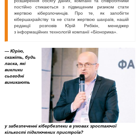
розширення обсягу даних, компанії та співробітники
постійно стикаються з підвищеним ризиком стати
жертвою кіберзлочинців. Про те, як запобігти
кібершахрайству та не стати жертвою шахраїв, нашій
редакції розповів Юрій Рябікін, менеджер
з інформаційних технологій компанії «Біонорика».
— Юрію,
скажіть, будь
ласка, які
виклики
сьогодні
виникають
у забезпеченні кібербезпеки в умовах зростаючої
кількості підключених пристроїв?