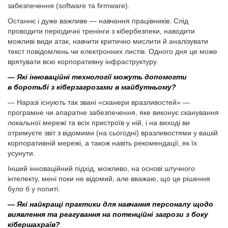
забезпечення (software та firmware).
Останнє і дуже важливе — навчання працівників. Слід
проводити періодичні тренінги з кібербезпеки, наводити
можливі види атак, навчити критично мислити й аналізувати
текст повідомлень чи електронних листів. Одного дня це може
врятувати всю корпоративну інфраструктуру.
— Які інноваційні технології можуть допомогти
в боротьбі з кіберзагрозами в майбутньому?
— Наразі існують так звані «сканери вразливостей» —
програмне чи апаратне забезпечення, яке виконує сканування
локальної мережі та всіх пристроїв у ній, і на виході ви
отримуєте звіт з відомими (на сьогодні) вразливостями у вашій
корпоративній мережі, а також навіть рекомендації, як їх
усунути.
Інший інноваційний підхід, можливо, на основі штучного
інтелекту, мені поки не відомий, але вважаю, що це рішення
було б у попиті.
— Які найкращі практики для навчання персоналу щодо
виявлення та реагування на потенційні загрози з боку
кібершахраїв?