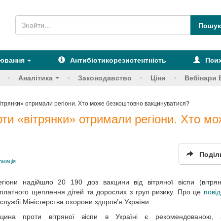
рювання
Антибіотикорезистентність
Псих
Аналітика
Законодавство
Ціни
Вебінари 
вітрянки» отримали регіони. Хто може безкоштовно вакцинуватися?
оти «вітрянки» отримали регіони. Хто м
Поділ
рмація
гіони надійшло 20 190 доз вакцини від вітряної віспи (вітря
платного щеплення дітей та дорослих з груп ризику. Про це
пові
службі Міністерства охорони здоров’я України.
кцина проти вітряної віспи в Україні є рекомендованою,