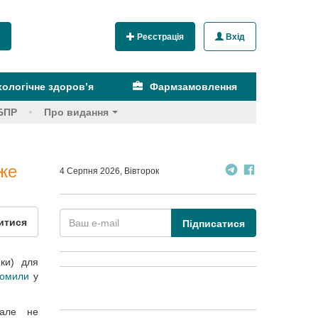
Реєстрація
Вхід
ологічне здоров’я
Фармзамовлення
БПР
Про видання
оже
4 Серпня 2026, Вівторок
итися
Підписатися
нки) для
домили
у
 але не