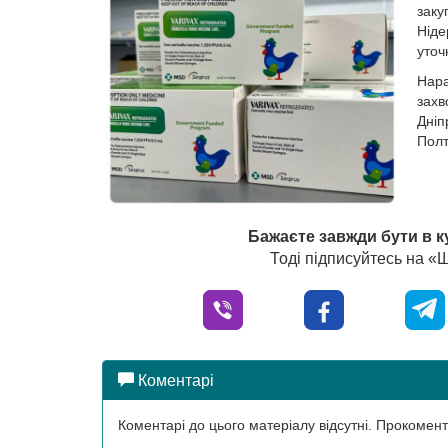
заку
Ніде
уточ
Нар
захв
Дніп
Полт
Бажаєте завжди бути в к
Тоді підписуйтесь на 
Коментарі
Коментарі до цього матеріалу відсутні. Прокоме