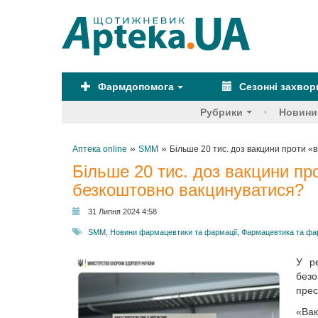
Фармдопомога
Сезонні захво
Рубрики
Новини
»
»
Аптека online
SMM
Більше 20 тис. доз вакцини проти «
Більше 20 тис. доз вакцини пр
безкоштовно вакцинуватися?
31 Липня 2024 4:58
SMM
,
Новини фармацевтики та фармації
,
Фармацевтика та фа
У ре
безо
прес
«Ва