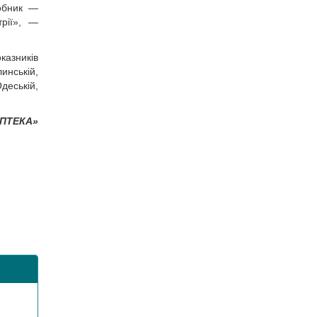
робник —
трії», —
азників
инській,
деській,
АПТЕКА»