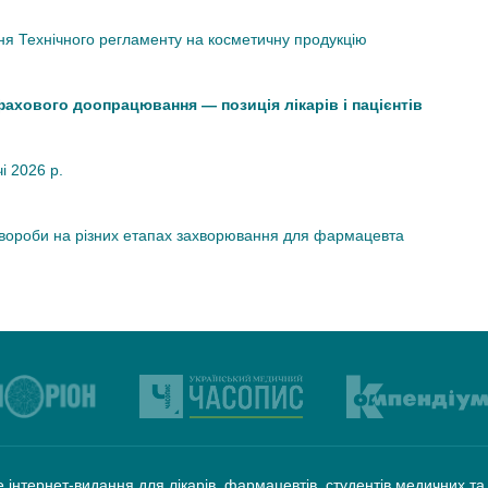
я Технічного регламенту на косметичну продукцію
 фахового доопрацювання — позиція лікарів і пацієнтів
чі 2026 р.
хвороби на різних етапах захворювання для фармацевта
 інтернет-видання для лікарів, фармацевтів, студентів медичних т