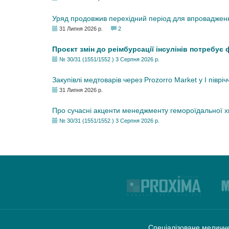
Уряд продовжив перехідний період для впровадженн
31 Липня 2026 р.
2
Проєкт змін до реімбурсації інсулінів потребує
№ 30/31 (1551/1552 ) 3 Серпня 2026 р.
Закупівлі медтоварів через Prozorro Market у I півріч
31 Липня 2026 р.
Про сучасні акценти менеджменту гемороїдальної 
№ 30/31 (1551/1552 ) 3 Серпня 2026 р.
Спеціалізоване медичне