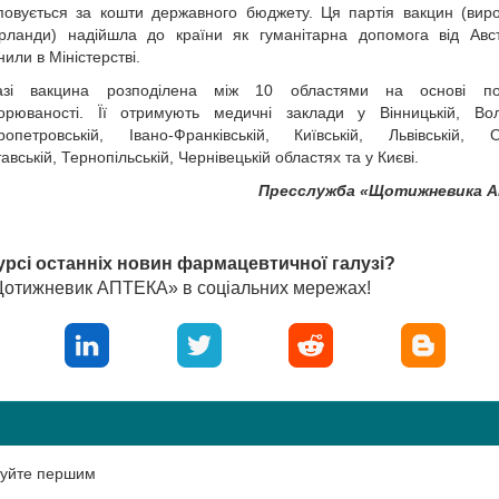
повується за кошти державного бюджету. Ця партія вакцин (ви
рланди) надійшла до країни як гуманітарна допомога від Авс
нили в Міністерстві.
азі вакцина розподілена між 10 областями на основі пок
орюваності. Її отримують медичні заклади у Вінницькій, Вол
ропетровській, Івано-Франківській, Київській, Львівській, О
авській, Тернопільській, Чернівецькій областях та у Києві.
Пресслужба «Щотижневика 
урсі останніх новин фармацевтичної галузі?
«Щотижневик АПТЕКА» в соціальних мережах!
нтуйте першим